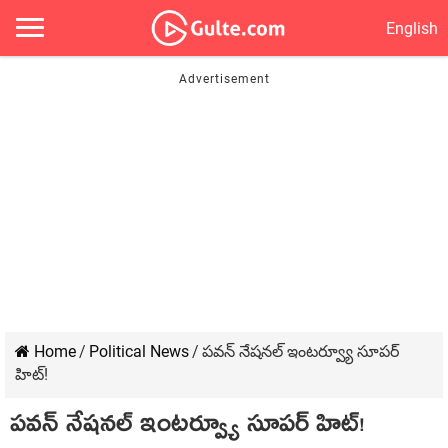
English
Home
/
Political News
/
పవన్ నేషనల్ ఇంటర్వ్యూ సూపర్
హిట్!
పవన్ నేషనల్ ఇంటర్వ్యూ సూపర్ హిట్!