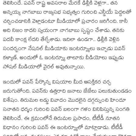
తెలిసిందే. పవన్ రాష్ట్ర అవసరాల మేరకే ఢిల్లీకి వెళ్లగా.. తన
అన్నయ్య నాగబాబు రాజ్యసభ సభ్యత్వం గురించి ఎన్డీయే పెద్దలతో
చర్చించడానికి వెళ్లాడంటూ మీడియాలో ప్రచారం జరిగింది. కానీ
అది నిజం కాదని స్వయంగా నాగబాబు స్పష్టం చేశాడు. తనకు
పదవీ కాంక్ష లేదని తేల్చేశాడు. ఇదిలా ఉండగా.. ఢిల్లీకి వెళ్లిన
సందర్భంగా నేషనల్ మీడియాకు ఇంటర్వ్యూలు ఇచ్చాడు పవన్
కళ్యాణ్. అందులో ఓ ఇంటర్వ్యూ తాలూకు వీడియోలు ఇప్పుడు
సోషల్ మీడియాలో వైరల్ అవుతున్నాయి.
ఇందులో పవన్ పేర్కొన్న విషయాల మీద ఆసక్తికర చర్చ
జరుగుతోంది. పవన్‌కు ఉత్తరాది జనాలు జేజేలు పలుకుతుండడం
విశేషం. తిరుమల లడ్డు వివాదం మొదలైన దగ్గర్నుంచి హిందూ
సనాతన ధర్మం గురించి పవన్ బలంగా గళం వినిపిస్తున్న సంగతి
తెలిసిందే. ఈ క్రమంలోనే తిరుమల ప్రసాదం, టీటీడీ నూతన
విధానం గురించి పవన్ ఈ ఇంటర్వ్యూలో మాట్లాడాడు. టీటీడీ