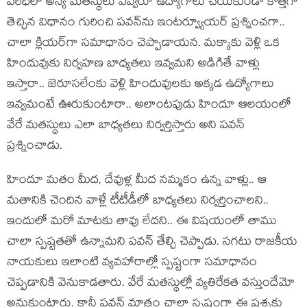
పరిధిలో అన్య మతస్థులు ఎవ్వరూ ఉద్యోగాలు చేయకుండా కొత్తగా
తెచ్చిన విధానం గురించి పవన్‌ను ఇంటర్వ్యూయర్ ప్రశ్నించగా..
చాలా క్లియర్‌గా సమాధానం చెప్పాడాయన. మక్కాకు వెళ్లి ఒక
హిందువుకు నిర్వహణ బాధ్యతలు ఇవ్వమని అడిగితే వాళ్లు
ఇస్తారా.. జెరూసలేంకు వెళ్లి హిందువులకు అక్కడ ఉద్యోగాలు
ఇవ్వమంటే ఊరుకుంటారా.. అలాంటపుడు హిందూ ఆలయంలో
వేరే మతస్థులు ఎలా బాధ్యతలు నిర్వర్తిస్తారు అని పవన్
ప్రశ్నించాడు.
హిందూ మతం మీద, దేవుళ్ల మీద నమ్మకం ఉన్న వాళ్లు.. ఆ
మతానికి చెందిన వాళ్లే టీటీడీలో బాధ్యతలు నిర్వర్తించాలని..
ఇందులో మరో మాటకు తావు లేదని.. ఈ విషయంలో తాము
చాలా స్పష్టతతో ఉన్నామని పవన్ తేల్చి చెప్పాడు. సగటు రాజకీయ
నాయకులు ఇలాంటి వ్యవహారాల్లో స్పష్టంగా సమాధానం
చెప్పడానికి వెనుకాడతారు. వేరే మతస్థుల్లో వ్యతిరేకత వస్తుందేమో
అనుకుంటారు. కానీ పవన్ మాత్రం చాలా స్పష్టంగా ఈ ప్రశ్నకు