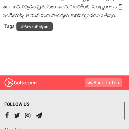
ఇలా బదులివ్వడం ప్రశంసలు అందుకుంటోంది. ముఖ్యంగా నార్త్
ఇండియన్స్ ఆయన మీద పొగడ్తలు కురిపిస్తుండడం విశేషం.
Tags
#PawanKalyan
Back To Top
FOLLOW US