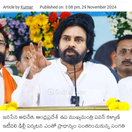
Article by
Kumar
Published on: 3:08 pm, 29 November 2024
జనసేన అధినేత, ఆంధ్రప్రదేశ్ ఉప ముఖ్యమంత్రి పవన్ కళ్యాణ్
ఇటీవలి ఢిల్లీ పర్యటన ఎంతో ప్రాధాన్యం సంతరించుకున్న సంగతి