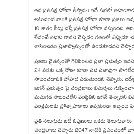
తన ప్రతిపక్ష హోదా తీస్తానని ఇదే సభలో అహంకారంతో వి
అటువంటి వారికి ప్రతిపక్ష హోదా కూడా ప్రజలు ఇవ
10 శాతం సీట్లు వస్తే ప్రతిపక్ష హోదా వస్తుందని, 
లేదంటే సభకు రానని చెప్పడం గతంలో ఎప్పుడూ చూడ
శాసించడం ప్రజాస్వామ్యంలో ఉండకూడదని చెప్పార
ప్రజలు చైతన్యంతో గెలిపించిన ప్రజా ప్రభుత్వం ఇద
24 వరకు ఒక్క రోజు కూడా సభ సజావుగా సాగలేదుదన
సాధించడానికి దోహద పడుతుందని చెప్పారు. ఐదేళ
జగన్ ప్రభుత్వం పై చంద్రబాబు విమర్శలు గుప్పించ
మనుగడ సాధించలేని పరిస్థితిని జగన్ తెచ్చారని వి
పరిశ్రమలకు ప్రోత్సాహకాలు ఇవ్వకుండా ఇబ్బంది పెట్
ప్రతి నలుగురు ఐటీ నిపుణులు ఒకరు తెలుగువారు 
చంద్రబాబు చెప్పారు 2047 నాటికి ప్రపంచంలో భ