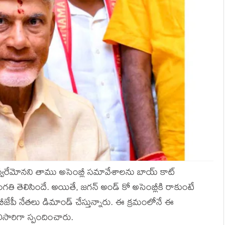
్ ఇవ్వరేమోనని తాము అసెంబ్లీ సమావేశాలను బాయ్ కాట్
 సంగతి తెలిసిందే. అయితే, జగన్ అండ్ కో అసెంబ్లీకి రాకుంటే
బీజేపీ నేతలు డిమాండ్ చేస్తున్నారు. ఈ క్రమంలోనే ఈ
ిసారిగా స్పందించారు.