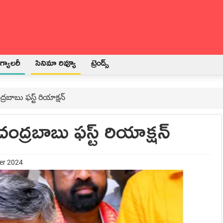
్యాలరీ
సినిమా రివ్యూ
ట్రెండ్స్
ద్రబాబు ఫస్ట్ రియాక్షన్
చంద్రబాబు ఫస్ట్ రియాక్షన్
er 2024