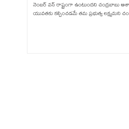
నెంబర్ వన్ రాష్ట్రంగా ఉంటుందని చంద్రబాబు ఆశా
యువతకు కల్పించడమే తమ ప్రభుత్వ లక్ష్యమని చంద్