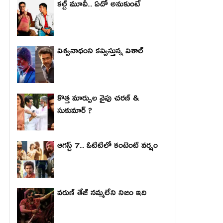
కల్ట్ మూవీ... ఏదో అనుకుంటే
విశ్వనాథంని కవ్విస్తున్న విశాల్
కొత్త మార్పుల వైపు చరణ్ &
సుకుమార్ ?
ఆగస్ట్ 7... ఓటిటిలో కంటెంట్ వర్షం
వరుణ్ తేజ్ నమ్మలేని నిజం ఇది