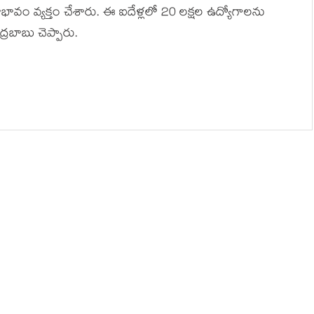
భావం వ్యక్తం చేశారు. ఈ ఐదేళ్లలో 20 లక్షల ఉద్యోగాలను
రబాబు చెప్పారు.