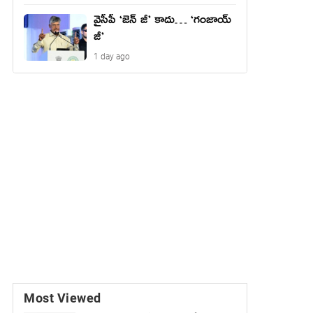
వైసీపీ ‘జెన్ జీ’ కాదు… ‘గంజాయ్
జీ’
1 day ago
Most Viewed