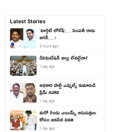
Latest Stories
`టార్గెట్ లోకేష్‌`… సింప‌తీ రాదు
జ‌గ‌న్‌… !
3 hours ago
డీలిమిటేషన్ బిల్లు లేన‌ట్టేనా?
1 day ago
అధికార పార్టీ ఎమ్మెల్యే కుమారుడి
ప్రేమ్ కహాని
1 day ago
మరో రెండు ఎయిమ్స్ ఆసుపత్రుల
కోసం జనసేన వినతి
1 day ago