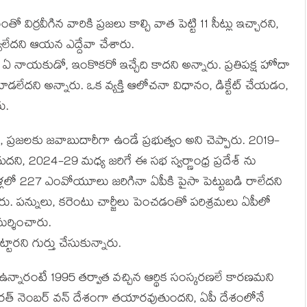
ర్రవీగిన వారికి ప్రజలు కాల్చి వాత పెట్టి 11 సీట్లు ఇచ్చారని,
్వలేదని ఆయన ఎద్దేవా చేశారు.
అది ఏ నాయకుడో, ఇంకొకరో ఇచ్చేది కాదని అన్నారు. ప్రతిపక్ష హోదా
లేదని అన్నారు. ఒక వ్యక్తి ఆలోచనా విధానం, డిక్టేట్ చేయడం,
ు.
ని, ప్రజలకు జవాబుదారీగా ఉండే ప్రభుత్వం అని చెప్పారు. 2019-
ి, 2024-29 మధ్య జరిగే ఈ సభ స్వర్ణాంధ్ర ప్రదేశ్ ను
్లలో 227 ఎంవోయూలు జరిగినా ఏపీకి పైసా పెట్టుబడి రాలేదని
ారు. పన్నులు, కరెంటు చార్జీలు పెంచడంతో పరిశ్రమలు ఏపీలో
మర్శించారు.
టారని గుర్తు చేసుకున్నారు.
ఉన్నారంటే 1995 తర్వాత వచ్చిన ఆర్థిక సంస్కరణలే కారణమని
ారత్ నెంబర్ వన్ దేశంగా తయారవుతుందని, ఏపీ దేశంలోనే