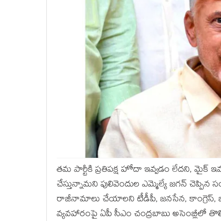
తమ పార్టీకి ప్రతిపక్ష హోదా ఇవ్వడం లేదని, మైక
చేస్తున్నామని పులివెందుల ఎమ్మెల్యే జగన్ చెప్పిన
రాజీనామాలు చేయాలని టీడీపీ, జనసేన, కాంగ్రెస్, 
వ్యవహారంపై ఏపీ సీఎం చంద్రబాబు అసెంబ్లీలో తొల