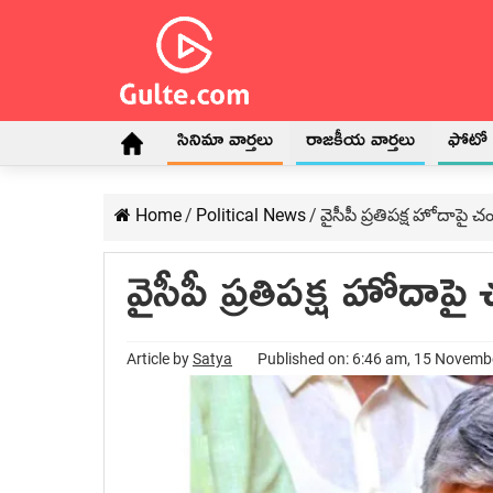
సినిమా వార్తలు
రాజకీయ వార్తలు
ఫోటో గ
Home
/
Political News
/
వైసీపీ ప్రతిపక్ష హోదాపై చం
వైసీపీ ప్రతిపక్ష హోదాపై 
Article by
Satya
Published on: 6:46 am, 15 Novemb