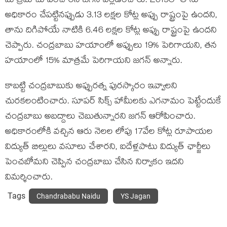
మాత్రమే చూపించారని జగన్ వెల్లడించారు. 2019లో తాను
అధికారం చేపట్టినప్పుడు 3.13 లక్షల కోట్ల అప్పు రాష్ట్రంపై ఉందని,
తాను దిగిపోయే నాటికి 6.46 లక్షల కోట్ల అప్పు రాష్ట్రంపై ఉందని
చెప్పారు. చంద్రబాబు హయాంలో అప్పులు 19% పెరిగాయని, తన
హయాంలో 15% మాత్రమే పెరిగాయని జగన్ అన్నారు.
కాబట్టి చంద్రబాబుకు అప్పురత్న పురస్కారం ఇవ్వాలని
చురకలంటించారు. సూపర్ సిక్స్ హామీలకు ఎగనామం పెట్టేందుకే
చంద్రబాబు అబద్దాలు చెబుతున్నారని జగన్ ఆరోపించారు.
అధికారంలోకి వచ్చిన ఆరు నెలల లోపు 17వేల కోట్ల రూపాయల
విద్యుత్ బిల్లులు వసూలు చేశారని, ఐదేళ్లపాటు విద్యుత్ ఛార్జీలు
పెంచబోమని చెప్పిన చంద్రబాబు చేసిన నిర్వాకం ఇదని
విమర్శించారు.
Tags
Chandrababu Naidu
YS Jagan