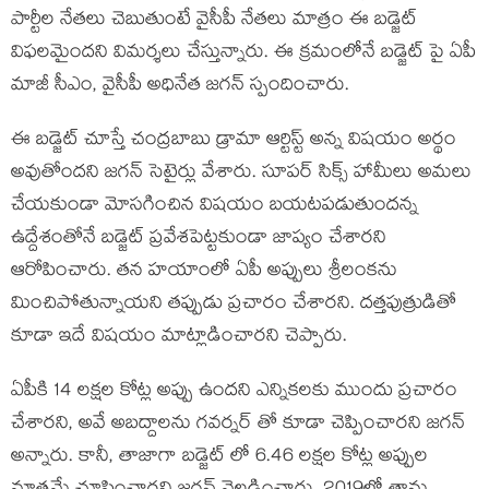
పార్టీల నేతలు చెబుతుంటే వైసీపీ నేతలు మాత్రం ఈ బడ్జెట్
విఫలమైందని విమర్శలు చేస్తున్నారు. ఈ క్రమంలోనే బడ్జెట్ పై ఏపీ
మాజీ సీఎం, వైసీపీ అధినేత జగన్ స్పందించారు.
ఈ బడ్జెట్ చూస్తే చంద్రబాబు డ్రామా ఆర్టిస్ట్ అన్న విషయం అర్థం
అవుతోందని జగన్ సెటైర్లు వేశారు. సూపర్ సిక్స్ హామీలు అమలు
చేయకుండా మోసగించిన విషయం బయటపడుతుందన్న
ఉద్దేశంతోనే బడ్జెట్ ప్రవేశపెట్టకుండా జాప్యం చేశారని
ఆరోపించారు. తన హయాంలో ఏపీ అప్పులు శ్రీలంకను
మించిపోతున్నాయని తప్పుడు ప్రచారం చేశారని. దత్తపుత్రుడితో
కూడా ఇదే విషయం మాట్లాడించారని చెప్పారు.
ఏపీకి 14 లక్షల కోట్ల అప్పు ఉందని ఎన్నికలకు ముందు ప్రచారం
చేశారని, అవే అబద్దాలను గవర్నర్ తో కూడా చెప్పించారని జగన్
అన్నారు. కానీ, తాజాగా బడ్జెట్ లో 6.46 లక్షల కోట్ల అప్పుల