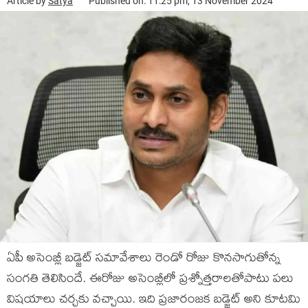
Article by
Satya
Published on: 11:25 pm, 13 November 2024
ఏపీ అసెంబ్లీ బడ్జెట్ సమావేశాలు రెండో రోజు కొనసాగుతోన్న
సంగతి తెలిసిందే. ఈరోజు అసెంబ్లీలో ప్రశ్నోత్తరాలతోపాటు పలు
విషయాలు చర్చకు వచ్చాయి. ఇది ప్రజారంజక బడ్జెట్ అని కూటమి