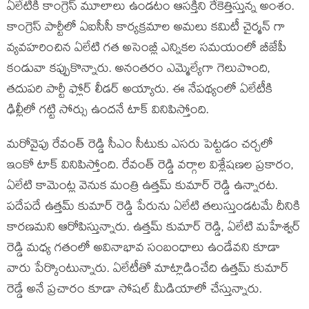
ఏలేటికి కాంగ్రెస్ మూలాలు ఉండ‌టం ఆస‌క్తిని రేకెత్తిస్తున్న అంశం.
కాంగ్రెస్ పార్టీలో ఏఐసీసీ కార్యక్రమాల అమలు కమిటీ చైర్మన్‌ గా
వ్యవహరించిన ఏలేటి గ‌త అసెంబ్లీ ఎన్నిక‌ల స‌మ‌యంలో బీజేపీ
కండువా క‌ప్పుకొన్నారు. అనంత‌రం ఎమ్మెల్యేగా గెలుపొంది,
త‌దుప‌రి పార్టీ ఫ్లోర్ లీడర్ అయ్యారు. ఈ నేప‌థ్యంలో ఏలేటీకి
ఢిల్లీలో గ‌ట్టి సోర్సు ఉంద‌నే టాక్ వినిపిస్తోంది.
మ‌రోవైపు రేవంత్ రెడ్డి సీఎం సీటుకు ఎస‌రు పెట్ట‌డం చ‌ర్చ‌లో
ఇంకో టాక్ వినిపిస్తోంది. రేవంత్ రెడ్డి వ‌ర్గాల విశ్లేష‌ణ‌ల ప్ర‌కారం,
ఏలేటి కామెంట్ల వెనుక మంత్రి ఉత్త‌మ్ కుమార్ రెడ్డి ఉన్నార‌ట‌.
పదేపదే ఉత్తమ్ కుమార్ రెడ్డి పేరును ఏలేటి తలుస్తుండ‌ట‌మే దీనికి
కార‌ణ‌మ‌ని ఆరోపిస్తున్నారు. ఉత్తమ్ కుమార్ రెడ్డి, ఏలేటి మహేశ్వర్
రెడ్డి మధ్య గతంలో అవినాభావ సంబంధాలు ఉండేవని కూడా
వారు పేర్కొంటున్నారు. ఏలేటీతో మాట్లాడించేది ఉత్తమ్ కుమార్
రెడ్డే అనే ప్ర‌చారం కూడా సోష‌ల్ మీడియాలో చేస్తున్నారు.