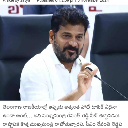
Article by
Satya
Published on: 2:09 pm, 5 November 2024
తెలంగాణ రాజ‌కీయాల్లో ఇప్పుడు అత్యంత హాట్ టాపిక్ ఏదైనా
ఉందా అంటే… అది ముఖ్య‌మంత్రి రేవంత్ రెడ్డి సీట్ ఊస్ట‌వ‌డం!.
రాష్ట్రానికి కొత్త ముఖ్యమంత్రి రాబోతున్నారని, సీఎం రేవంత్ రెడ్డిని