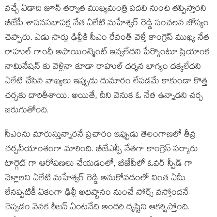
వచ్చే ఏడాది జూన్ తర్వాత ముఖ్యమంత్రి పదవి నుంచి తప్పిస్తారని
బీజేపీ శాస‌న‌స‌భాప‌క్ష నేత ఏలేటి మహేశ్వర్ రెడ్డి సంచ‌ల‌న జోస్యం
చెప్పారు. ఏడు సార్లు ఢిల్లీకి సీఎం రేవంత్ వెళ్తే కాంగ్రెస్ ముఖ్య నేత‌
రాహుల్ గాంధీ అపాయింట్మెంట్ ఇవ్వలేదని పేర్కొంటూ ప్రియాంక
నామినేషన్ కు వెళ్లినా కూడా రాహుల్ దర్శన భాగ్యం దక్కలేదని
ఏలేటి చేసిన వాఖ్యలు ఇప్పుడు దుమారం లేపడమే కాకుండా కొత్త
చ‌ర్చ‌కు దారితీశాయి. అయితే, దీని వెనుక ఓ నేత ఉన్నాడ‌ని చ‌ర్చ
జ‌రుగుతోంది.
సీఎంను మారుస్తున్నారనే ప్రచారం ఇప్పుడు తెలంగాణ‌లో తీవ్ర
చ‌ర్చ‌నీయాంశంగా మారింది. బీజేఎల్పీ నేత‌గా కాంగ్రెస్ సర్కారు
టార్గెట్ గా ఆరోపణలు చేయ‌డంలో, బీజేపీలో ఓవర్ స్పీడ్ గా
వెళ్లాలని ఏలేటి మహేశ్వర్ రెడ్డి అనుకోవ‌డంలో వింత ఏమీ
లేన‌ప్ప‌టికీ ఏకంగా ఢిల్లీ అధిష్టానం నుంచే సోర్స్ వస్తోందనే
చెప్సడం వెనక రీజ‌న్ ఏంట‌నేది అంద‌రి దృష్టిని ఆక‌ర్షిస్తోంది.