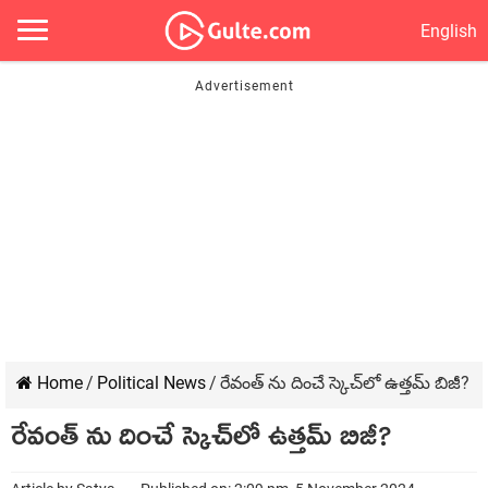
English
Home
/
Political News
/
రేవంత్ ను దించే స్కెచ్‌లో ఉత్త‌మ్ బిజీ?
రేవంత్ ను దించే స్కెచ్‌లో ఉత్త‌మ్ బిజీ?