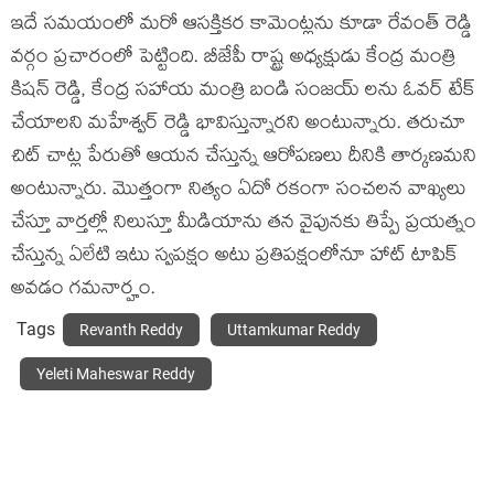
ఇదే స‌మ‌యంలో మ‌రో ఆస‌క్తిక‌ర కామెంట్ల‌ను కూడా రేవంత్ రెడ్డి
వ‌ర్గం ప్ర‌చారంలో పెట్టింది. బీజేపీ రాష్ట్ర అధ్య‌క్షుడు కేంద్ర మంత్రి
కిషన్ రెడ్డి, కేంద్ర స‌హాయ మంత్రి బండి సంజయ్ ల‌ను ఓవర్ టేక్
చేయాలని మహేశ్వర్ రెడ్డి భావిస్తున్నారని అంటున్నారు. తరుచూ
చిట్ చాట్ల పేరుతో ఆయన చేస్తున్న ఆరోపణలు దీనికి తార్క‌ణ‌మ‌ని
అంటున్నారు. మొత్తంగా నిత్యం ఏదో రకంగా సంచలన వాఖ్యలు
చేస్తూ వార్తల్లో నిలుస్తూ మీడియాను తన వైపునకు తిప్పే ప్రయత్నం
చేస్తున్న ఏలేటి ఇటు స్వ‌ప‌క్షం అటు ప్ర‌తిప‌క్షంలోనూ హాట్ టాపిక్
అవ‌డం గ‌మ‌నార్హం.
Tags
Revanth Reddy
Uttamkumar Reddy
Yeleti Maheswar Reddy