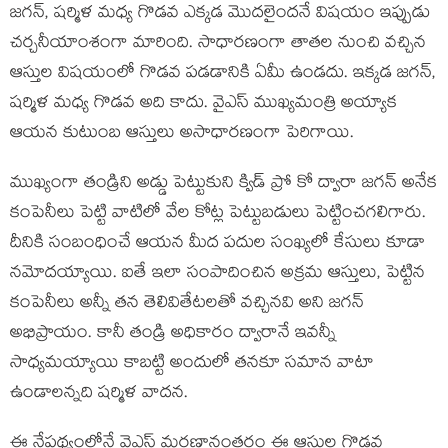
జగన్, షర్మిళ మధ్య గొడవ ఎక్కడ మొదలైందనే విషయం ఇప్పుడు
చర్చనీయాంశంగా మారింది. సాధారణంగా తాతల నుంచి వచ్చిన
ఆస్తుల విషయంలో గొడవ పడడానికి ఏమీ ఉండదు. ఇక్కడ జగన్,
షర్మిళ మధ్య గొడవ అది కాదు. వైఎస్ ముఖ్యమంత్రి అయ్యాక
ఆయన కుటుంబ ఆస్తులు అసాధారణంగా పెరిగాయి.
ముఖ్యంగా తండ్రిని అడ్డు పెట్టుకుని క్విడ్ ప్రో కో ద్వారా జగన్ అనేక
కంపెనీలు పెట్టి వాటిలో వేల కోట్ల పెట్టుబడులు పెట్టించగలిగారు.
దీనికి సంబంధించే ఆయన మీద పదుల సంఖ్యలో కేసులు కూడా
నమోదయ్యాయి. ఐతే ఇలా సంపాదించిన అక్రమ ఆస్తులు, పెట్టిన
కంపెనీలు అన్నీ తన తెలివితేటలతో వచ్చినవి అని జగన్
అభిప్రాయం. కానీ తండ్రి అధికారం ద్వారానే ఇవన్నీ
సాధ్యమయ్యాయి కాబట్టి అందులో తనకూ సమాన వాటా
ఉండాలన్నది షర్మిళ వాదన.
ఈ నేపథ్యంలోనే వైఎస్ మరణానంతరం ఈ ఆస్తుల గొడవ