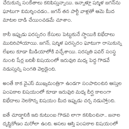
చేరుకున్న సంకేతాలు కనిపిస్తున్నాయి. ఇన్నాళ్లూ షర్మిళ జగన్‌ను
ఘాటుగా విమర్శించడం.. జగన్ తన పార్టీ వాళ్లతో ఆమె మీద
మాటల దాడి చేయించడమే చూశాం.
కానీ ఇప్పుడు పరస్పరం కేసులు పెట్టుకునే స్థాయికి విభేదాలు
ముదిరిపోయాయి. జగన్, షర్మిళ పరస్పరం ఘాటుగా రాసుకున్న
లేఖలు కూడా మీడియాలోకి వచ్చేశాయి. సరస్వతి పవర్‌ సంస్థ
నుంచి షేర్ల బదిలీ విషయంలో ఇరువురి మధ్య పెద్ద గొడవే
నడుస్తున్న సంగతి వెల్లడైంది.
అంతే కాక వైఎస్ ముఖ్యమంత్రిగా ఉండగా సంపాదించిన ఆస్తుల
పంపకాల విషయంలో కూడా ఇరువురి మధ్య దీర్ఘ కాలంగా
విభేదాలు నెలకొన్న విషయం మీద ఇప్పుడు చర్చ నడుస్తోంది.
ఐతే చూడ్డానికి ఇది కుటుంబ గొడవ లాగా కనిపించినా.. జనాల
దృష్టికోణం మరోలా ఉంది. అసలు ఆస్తి పంపకాల విషయంలో