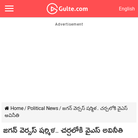
English
Home
/
Political News
/
జగన్ వెర్సస్ షర్మిళ.. చర్చలోకి వైఎస్
అవినీతి
జగన్ వెర్సస్ షర్మిళ.. చర్చలోకి వైఎస్ అవినీతి