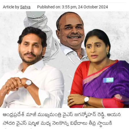
Article by
Satya
Published on: 3:55 pm, 24 October 2024
ఆంధ్రప్రదేశ్ మాజీ ముఖ్యమంత్రి వైఎస్ జగన్మోహన్ రెడ్డి, ఆయన
సోదరి వైఎస్ షర్మిళ మధ్య నెలకొన్న విభేదాలు తీవ్ర స్థాయికి