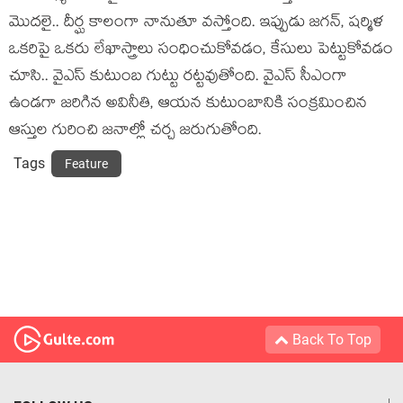
మొదలై.. దీర్ఘ కాలంగా నానుతూ వస్తోంది. ఇప్పుడు జగన్, షర్మిళ
ఒకరిపై ఒకరు లేఖాస్త్రాలు సంధించుకోవడం, కేసులు పెట్టుకోవడం
చూసి.. వైఎస్ కుటుంబ గుట్టు రట్టవుతోంది. వైఎస్ సీఎంగా
ఉండగా జరిగిన అవినీతి, ఆయన కుటుంబానికి సంక్రమించిన
ఆస్తుల గురించి జనాల్లో చర్చ జరుగుతోంది.
Tags
Feature
Back To Top