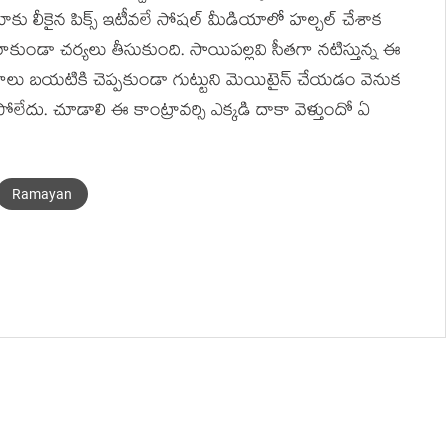
ూకు లీకైన పిక్స్ ఇటీవలే సోషల్ మీడియాలో హల్చల్ చేశాక
 రాకుండా చర్యలు తీసుకుంది. సాయిపల్లవి సీతగా నటిస్తున్న ఈ
 వివరాలు బయటికి చెప్పకుండా గుట్టుని మెయిటైన్ చేయడం వెనుక
లేదు. చూడాలి ఈ కాంట్రావర్సి ఎక్కడి దాకా వెళ్తుందో ఏ
Ramayan