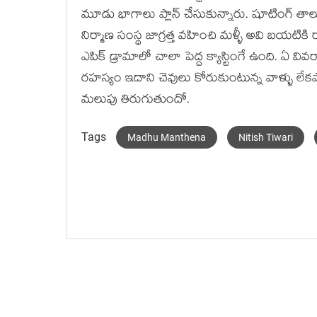
మూడు భాగాలు ప్లాన్ చేసుకున్నారు. షూటింగ్ తాల
నిర్మాణ సంస్థ జాగ్రత్త వహించి మళ్ళీ అవి బయటికి
ఎపిక్ డ్రామాలో చాలా పెద్ద క్యాస్టింగే ఉంది. ఏ
రహస్యం ఇదాని చెవులు కోరుకుంటున్న వాళ్ళు లేకపో
మలుపు తిరుగుతుందో.
Tags
Madhu Manthena
Nitish Tiwari