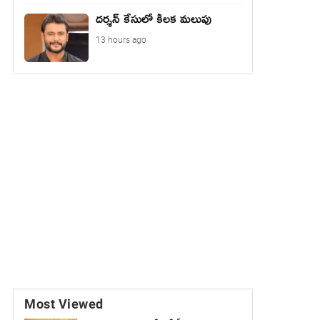
దర్శన్ కేసులో కీలక మలుపు
13 hours ago
Most Viewed