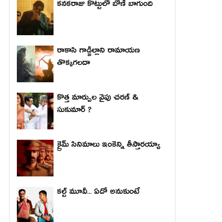
కనకరాజు కొట్టులో బోణీ బాగుంది
రాకాసి గాడ్జిల్లాని రామాయణ
తొక్కగలదా
కొత్త మార్పుల వైపు చరణ్ &
సుకుమార్ ?
క్రైమ్ సినిమాలు ఇంకెన్ని తీస్తారయ్యా
కల్ట్ మూవీ... ఏదో అనుకుంటే