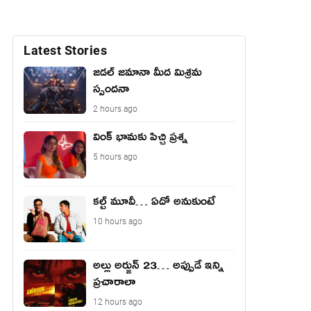
Latest Stories
జడల్ జమానా మీద మిశ్రమ
స్పందనా
2 hours ago
వింక్ భామకు పిచ్చి ప్రశ్న
5 hours ago
కల్ట్ మూవీ… ఏదో అనుకుంటే
10 hours ago
అల్లు అర్జున్ 23… అప్పుడే ఇన్ని
ప్రచారాలా
12 hours ago