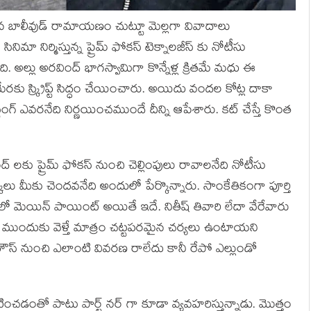
న బాలీవుడ్ రామాయణం చుట్టూ మెల్లగా వివాదాలు
 నిర్మిస్తున్న ప్రైమ్ ఫోకస్ టెక్నాలజీస్ కు నోటీసు
. అల్లు అరవింద్ భాగస్వామిగా కొన్నేళ్ల క్రితమే మధు ఈ
ేరకు స్క్రిప్ట్ సిద్ధం చేయించారు. అయిదు వందల కోట్ల దాకా
స్టింగ్ ఎవరనేది నిర్ణయించముందే దీన్ని ఆపేశారు. కట్ చేస్తే కొంత
కు ప్రైమ్ ఫోకస్ నుంచి చెల్లింపులు రావాలనేది నోటీసు
మీకు చెందవనేది అందులో పేర్కొన్నారు. సాంకేతికంగా పూర్తి
తలో మెయిన్ పాయింట్ అయితే ఇదే. నితీష్ తివారి లేదా వేరేవారు
ంచి ముందుకు వెళ్తే మాత్రం చట్టపరమైన చర్యలు ఉంటాయని
షన్ హౌస్ నుంచి ఎలాంటి వివరణ రాలేదు కానీ రేపో ఎల్లుండో
డంతో పాటు పార్ట్ నర్ గా కూడా వ్యవహరిస్తున్నాడు. మొత్తం