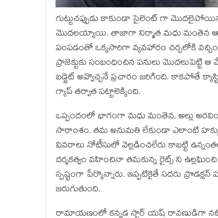
గుట్టుచప్పుడు కాకుండా సైలెంట్ గా మొదలైపోయి
మొదలయ్యాయి. తాజాగా నిర్మాత మధు మంతెన ఆ సినిమా
పంపడంతో ఒక్కసారిగా వ్యవహారం చర్చలోకి వచ్చింది
ప్రాజెక్టుకు సంబంధించిన పనులు మొదలుపెట్టి ఆ మ
బడ్జెట్ అవ్వొచ్చనే ప్రచారం జరిగింది. కాకపోతే క్యా
గ్యాప్ తర్వాత పట్టాలెక్కింది.
ఒప్పందంలో భాగంగా మధు మంతెన, అల్లు అరవింద్ ల
సారాంశం. తమ అనుమతి లేకుండా ఎలాంటి హక్కులు 
వివరాలు నోటీసులో వెల్లడించలేరు కాబట్టి ఉన్నం
దర్శకత్వం వహించినా తమకున్న రైట్స్ ని ఉల్లఘి
స్పష్టంగా పేర్కొన్నారు. ఇప్పటికైతే సదరు ప్రొడక్
జరుగుతుంది.
రామాయణంలో కన్నడ స్టార్ యష్ రావణుడిగా నటించ