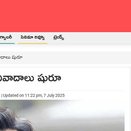
్యాలరీ
సినిమా రివ్యూ
ట్రెండ్స్
ాదాలు షురూ
ివాదాలు షురూ
 | Updated on 11:22 pm, 7 July 2025