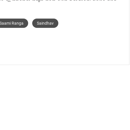
Saami Ranga
Saindhav