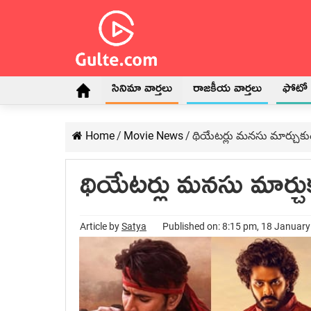
సినిమా వార్తలు
రాజకీయ వార్తలు
ఫోటో గ
Home
/
Movie News
/
థియేటర్లు మనసు మార్చుక
థియేటర్లు మనసు మార్చ
Article by
Satya
Published on: 8:15 pm, 18 Januar