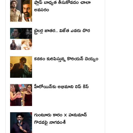
ఫ్లాప్ బాధ్యత తీసుకోవడం చాలా
అవసరం
ట్రైలర్ల జాతర... విజేత ఎవరు దొర
కనకం కురిపిస్తున్న కొరియన్ దెయ్యం
హీరోయిన్‌కు అభిమాని లిప్ కిస్
గుంటూరు కారం × హనుమాన్
గొడవపై నాగవంశీ