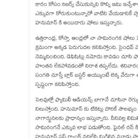
కారం కోసం రిజర్వ్ చేసుకున్నవి కొన్ని ఇటు ఇచ్చేశారు
ఎక్కువగా కోరుకుంటున్నారో వాటిని వేయడానికే ప్లాన్
హనుమాన్ కి అయిదారు షోలు ఇస్తున్నారు.
ఉత్తరాంధ్ర, కోస్తా, ఆంధ్రలో నా సామిరంగక షోల
క్రమంగా అక్కడ పెరుగుదల కనిపిస్తోంది. సైంధవ్ 
నెమ్మదించింది. డెఫిషిట్లు నమోదు కావడం చూసి ఫ్యా
పొంతన లేకపోవడంతో నిరాశ తప్పలేదు. శనివార
సంగతి చూస్తే బ్లాక్ బస్టర్ అయ్యుంటే లెక్క వేరుగ
స్పష్టంగా కనిపిస్తోంది.
సెలవుల్లో ఫ్యామిలీ ఆడియన్స్ బాగానే చూసినా రె
నిలుస్తోంది. హనుమాన్ కు టికెట్లు దొరికే సౌలభ్య
నాగార్జునలకు ప్రాధాన్యం ఇస్తున్నారు. దీనివల్ల లిమి
సామిరంగనే ఎక్కువ లాభ పడుతోంది. ఫైనల్ రన్ కి 
హనుమాన్ ఫస్ట్ ర్యాంక్ వదిలేసి మిగిలిన మూడు స