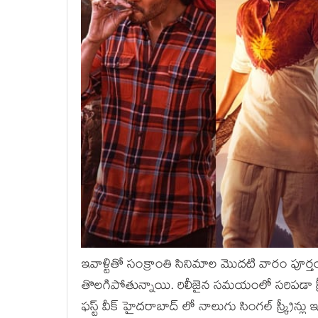
ఇవాళ్టితో సంక్రాంతి సినిమాల మొదటి వారం పూర్
తొలగిపోతున్నాయి. రిలీజైన సమయంలో సరిపడా స్క్ర
ఫస్ట్ వీక్ హైదరాబాద్ లో నాలుగు సింగల్ స్క్రీన్