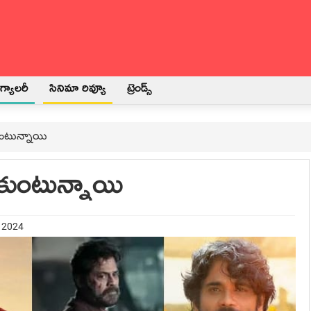
్యాలరీ
సినిమా రివ్యూ
ట్రెండ్స్
ుంటున్నాయి
ుకుంటున్నాయి
y 2024