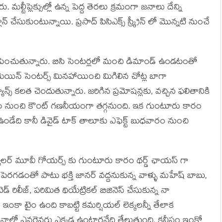
. మల్టీప్లెక్సుల్లో ఉన్న పెద్ద తెరలు క్రమంగా జనాలు దేన్ని
 చేసుకుంటున్నాయి. ప్రసాద్ పిసిఎక్స్ స్క్రీన్ లో మొన్నటి నుంచే
ు పెంచుతున్నారు. బిసి సెంటర్లలో మంచి డిమాండ్ ఉండటంతో
మెయిన్ సెంటర్స్ మినహాయించి మిగిలిన చోట్ల బాగా
న్స్ కలత చెందుతున్నారు. జరిగిన ప్రమోషన్లకు, వచ్చిన ఫలితానికి
ం నుంచి కౌంట్ గణనీయంగా తగ్గనుంది. ఇక గుంటూరు కారం
ా ఉండేది కానీ డివైడ్ టాక్ తాలూకు ఎఫెక్ట్ బుధవారం నుంచి
గ్యులర్ మూవీ గోయర్స్ కు గుంటూరు కారం థర్డ్ ఛాయస్ గా
ం పెరగడంతో పాటు భక్తి జానర్ వద్దనుకున్న వాళ్ళు మహేష్ బాబు,
టెడ్ రిలీజ్, పరిమిత థియేట్రికల్ బిజినెస్ చేసుకున్న నా
ఇంకా టైం ఉంది కాబట్టి కమర్షియల్ లెక్కలన్నీ తేలాక
్థానాల్లో ఎవరెవరు ఎక్కడ ఉంటారనేది తేలుతుంది. కనీసం ఇంకో