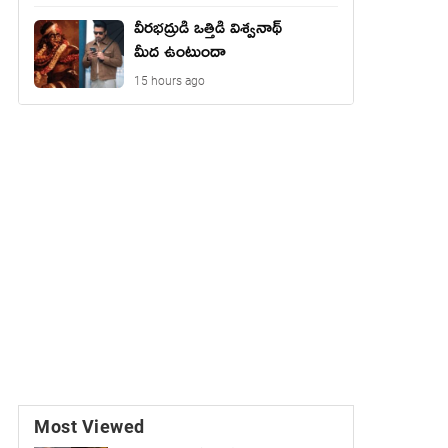
వీరభద్రుడి ఒత్తిడి విశ్వనాథ్
మీద ఉంటుందా
15 hours ago
Most Viewed