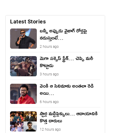
Latest Stories
బ‌న్నీ అప్పుడు వైజాగ్ రోడ్లపై
న‌డుస్తుంటే…
2 hours ago
మెగా సక్సెస్ స్ట్రీక్… చెప్పి మరీ
కొట్టాడు
3 hours ago
వెంకీ ఆ సినిమాకు అంత‌లా రెడీ
అయి…
6 hours ago
స్టార్ల మల్టీప్లెక్సులు… ఆదాయానికి
కొత్త దారులు
12 hours ago