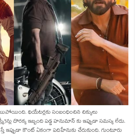
తయిపోయింది. థియేటర్లకు సంబంధించిన చిక్కులు
ీన్లు దొరక్క ఇబ్బంది పడ్డ హనుమాన్ కు ఇప్పుడా సమస్య లేదు.
లు ఇస్తే ఇప్పుడా కౌంట్ ఏకంగా పదిహేనుకు చేరుకుంది. గుంటూరు