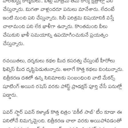
పారిశుద్ధ్య కార్మికులు.. వీళ్లు మాత్రమే తమ కార్య క్షేత్రాల్లో పని
చేస్తున్నారు. మిగతా వాళ్లందరూ పనులు మానేశారు. లేదంటే
ఇంటి నుంచి పని చేస్తున్నారు. సినీ పరిశ్రమ విషయానికి వస్తే
చాలామంది పని లేక ఖాళీగా ఉన్నారు. కొంతమంది వీలు
చేసుకుని ఖాళీ సమయాన్ని ఉపయోగించుకునే ప్రయత్నం
చేస్తున్నారు.
రచయితలు, దర్శకులు కథల మీద కసరత్తు చేస్తుంటే హీరోలు
ఫిట్నెస్ మీద దృష్టిపెడుతున్నారు. అలాగే కొత్త కథలు వింటున్నారు.
చిత్రీకరణ దశలో ఉన్న సినిమాలకు సంబంధించి వాటి మేకర్స్
షూటింగ్ అయిన రషెస్ వరకు పోస్ట్ ప్రొడక్షన్ పూర్తి చేసే పనుల్లో
పడ్డారు.
పవర్ స్టార్ పవన్ కళ్యాణ్ కొత్త చిత్రం ‘వకీల్ సాబ్’ టీం కూడా ఈ
పనిలోనే నిమగ్నమైంది. చిత్రీకరణ చాలా వరకు అయిపోవడంతో