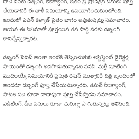
దాని వరకు డబ్బింగ్, రీరికార్డింగ్, ఇతర ప్రి ప్రొడక్షన్ పనులు పూర్తి
చేయడానికి ఈ ఖాళీ సమయాన్ని ఉపయోగించుకుంటోంది.
ఇందులో పవన్ కళ్యాణ్ సైతం భాగం అవుతున్నట్లు సమాచారం.
ఆయన ఈ సినిమాలో పూర్తయిన తన పార్ట్ వరకు డబ్బింగ్
కానిచ్చేస్తున్నారట.
డబ్బింగ్ సెటప్ అంతా ఇంటికి తెప్పించుకుని అస్టిస్టెంట్ డైరెక్టర్ల
సాయంతో డబ్బింగ్ అవగొడుతున్నాడట పవన్. మళ్లీ షూటింగ్
మొదలయ్యే సమయానికి ప్రస్తుత రషెస్ మొత్తానికి చిత్ర బృందంలో
అందరూ డబ్బింగ్ పూర్తి చేసేయనున్నారట. తమన్ రీరికార్డింగ్,
పాటల పని కూడా దాదాపుగా పూర్తి చేసేస్తాడని సమాచారం.
ఎడిటింగ్, డీఐ పనులు కూడా చురుగ్గా సాగుతున్నట్లు తెలిసింది.