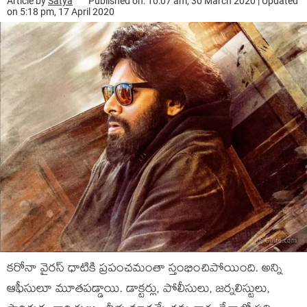
Article by
Satya
Published on: 10:07 am, 30 March 2020 | Updated
on 5:18 pm, 17 April 2020
కరోనా వైరస్ ధాటికి ప్రపంచమంతా స్తంభించిపోయింది. అన్ని
ఆఫీసులూ మూతపడ్డాయి. డాక్టర్లు, పోలీసులు, జర్నలిస్టులు,