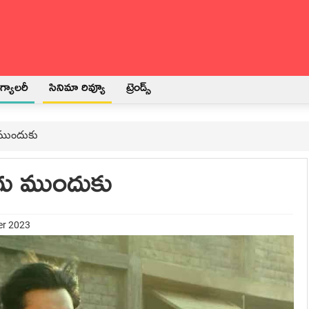
్యాలరీ
సినిమా రివ్యూ
ట్రెండ్స్
ముందుకు
గు ముందుకు
er 2023