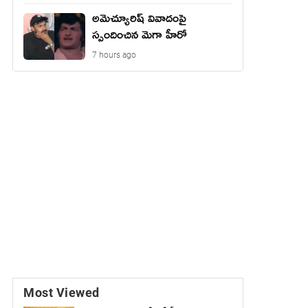
అమెచ్యూరిష్ వివాదంపై
స్పందించిన మెగా హీరో
7 hours ago
Most Viewed