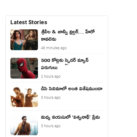
Latest Stories
శ్రీలీల & జాన్వీ థ్రిల్లర్… హీరో
కావలెను
46 minutes ago
500 కోట్లకు స్పైడర్ మ్యాన్
పరుగులు
2 hours ago
డిసి సినిమాలో అంత విశేషముందా
3 hours ago
మధ్య వయసులో ‘విశ్వనాథ్’ ప్రేమ
5 hours ago