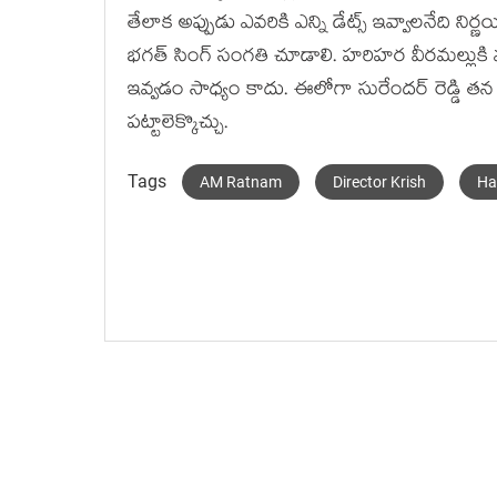
తేలాక అప్పుడు ఎవరికి ఎన్ని డేట్స్ ఇవ్వాలనేది నిర
భగత్ సింగ్ సంగతి చూడాలి. హరిహర వీరమల్లుకి మళ్ళ
ఇవ్వడం సాధ్యం కాదు. ఈలోగా సురేందర్ రెడ్డి తన స్క్రి
పట్టాలెక్కొచ్చు.
Tags
AM Ratnam
Director Krish
Ha