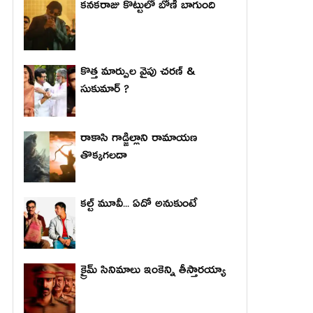
కనకరాజు కొట్టులో బోణీ బాగుంది
కొత్త మార్పుల వైపు చరణ్ &
సుకుమార్ ?
రాకాసి గాడ్జిల్లాని రామాయణ
తొక్కగలదా
కల్ట్ మూవీ... ఏదో అనుకుంటే
క్రైమ్ సినిమాలు ఇంకెన్ని తీస్తారయ్యా