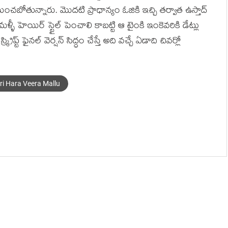
్ణయించబోతున్నారు. మొదటి ప్రాధాన్యం ఓజికి ఇచ్చి తర్వాత ఉస్తాద్
ీ హెయిర్ స్టైల్ పెంచాలి కాబట్టి ఆ టైంకి ఇంకెవరికి డేట్లు
ప్ట్ ఫైనల్ వెర్షన్ సిద్ధం చేస్తే అది వచ్చే ఏడాది చివర్లో
ri Hara Veera Mallu