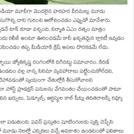
యాన్ ఇండియా మూవీగా మొదలైన హరిహర వీరమల్లు మూడు
 విసుగొచ్చి దాని గురించి ఆలోచించడం ఎప్పుడో మానేశారు.
య్యాడనే టాక్ కూడా వచ్చింది. నిర్మాత ఏఎం రత్నం మాత్రం
ందు రిలీజ్ అంటూ ఊరించడమే కానీ ఖచ్చితమైన క్లారిటీ ఇవ్వడం
కనిపించడం తప్ప మీడియాకి క్రిష్ అసలు దొరకడమే లేదు.
యి జ్యోతికృష్ణ రంగంలోకి దిగినట్టు సమాచారం. కిరణ్
 ఉండటం వల్ల నాన్న సినిమా వ్యవహారాలు పట్టించుకోలేదని,
ాటిపోవడంతో స్వయంగా చేతుల్లోకి తీసుకోవాలని
పోయినా పోస్ట్ ప్రొడక్షన్ పనులను వేగవంతం చేయించడంతో పాటూ
్చులు, షెడ్యూల్స్, ఆర్టిస్టుల కాల్ షీట్లు తదితరాలన్నీ రివ్యూ
పడుతుంది. పవన్ ప్రస్తుతం షూటింగులకు స్వస్తి చెప్పేసి
 మూడు నెలల్లో ఎన్నికలు వచ్చే అవకాశం ఉండటంతో ఫలితాలు