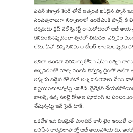
పవన్ కళ్యాణ్ కెరీర్ లోనే అత్యంత ఖరీదైన ఫ్
సంవత్సరాలుగా నిర్మాణంలో ఉండేసరికి ఫ్యాన్స్ కి
దర్శకుడు క్రిష్ వేరే స్క్రిప్ట్ రాసుకోడంలో బిజీ అ
కనిపించినప్పుడంతా త్వరలో విడుదల, ఎన్నికల ము
లేదు. ఏవో చిన్న సినిమాల టీజర్ లాంచులప్పుడు 
ఇదిలా ఉండగా వీరమల్లు కోసం ఏఏం రత్నం గారబ్బా
అబ్బవరంతో రూల్స్ రంజన్ తీస్తున్న టైంలో బిజీగా
ఇప్పుడు బడ్జెట్ తో సహా అన్ని విషయాలు చేయి ద
నిర్ణయించుకున్నట్టు వినికిడి. డైరెక్షన్ చేయక
బాలన్స్ ఉన్న నలభై రోజుల షూటింగ్ కు సంబంధించిన ఖర
చేస్తున్నట్టు ఇన్ సైడ్ టాక్.
ఒకవేళ ఇది నిజమైతే మంచిదే కానీ టైం అయితే చాలా 
జనసేన కార్యకలాపాల్లో బిజీ అయిపోయాడు. ఇంకో