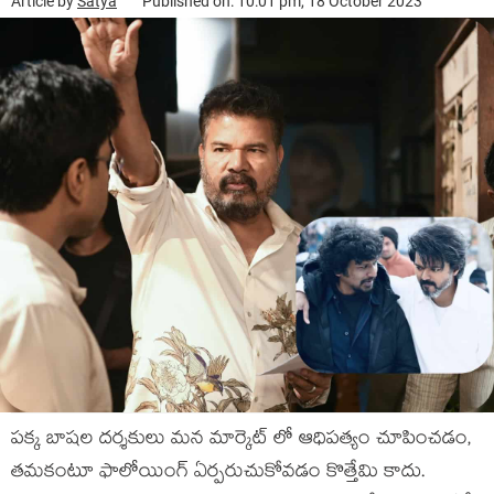
Article by
Satya
Published on: 10:01 pm, 18 October 2023
పక్క బాషల దర్శకులు మన మార్కెట్ లో ఆధిపత్యం చూపించడం,
తమకంటూ ఫాలోయింగ్ ఏర్పరుచుకోవడం కొత్తేమి కాదు.