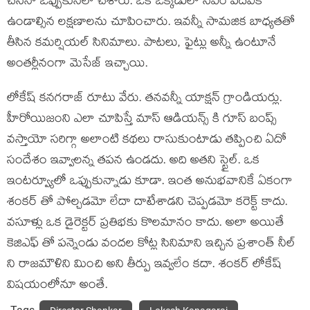
చేసినా ఒప్పుకునేలా చేశారు. ఒకే ఒక్కడులో సిఎం పదవికి
ఉండాల్సిన లక్షణాలను చూపించారు. ఇవన్నీ సామజిక బాధ్యతతో
తీసిన కమర్షియల్ సినిమాలు. పాటలు, ఫైట్లు అన్నీ ఉంటూనే
అంతర్లీనంగా మెసేజ్ ఇచ్చాయి.
లోకేష్ కనగరాజ్ రూటు వేరు. తనవన్నీ యాక్షన్ గ్రాండియర్లు.
హీరోయిజంని ఎలా చూపిస్తే మాస్ ఆడియన్స్ కి గూస్ బంప్స్
వస్తాయో సరిగ్గా అలాంటి కథలు రాసుకుంటాడు తప్పించి ఏదో
సందేశం ఇవ్వాలన్న తపన ఉండదు. అది అతని స్టైల్. ఒక
ఇంటర్వ్యూలో ఒప్పుకున్నాడు కూడా. ఇంత అనుభవానికే ఏకంగా
శంకర్ తో పోల్చడమో లేదా దాటేశాడని చెప్పడమో కరెక్ట్ కాదు.
వసూళ్లు ఒక డైరెక్టర్ ప్రతిభకు కొలమానం కాదు. అలా అయితే
కెజిఎఫ్ తో పన్నెండు వందల కోట్ల సినిమాని ఇచ్చిన ప్రశాంత్ నీల్
ని రాజమౌళిని మించి అని తీర్పు ఇవ్వలేం కదా. శంకర్ లోకేష్
విషయంలోనూ అంతే.