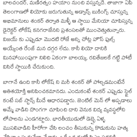
బాలచందర్, మణిరత్నం హయాం నుంచి వస్తున్నదే. తాజాగా ఏపీ
తెలంగాణలో లియోకు జరుగుతున్న అడ్వాన్స్ బుకింగ్స్ చూస్తున్న
అభిమానులు శంకర్ తర్వాత మళ్ళీ ఆ స్థాయి మేనియా చూపిస్తున్న
డైరెక్టర్ లోకేష్ కనగరాజేనని ప్రశంసలతో ముంచెత్తుతున్నారు.
విజయ్ కు ఎప్పుడూ మొదటి రోజే అన్ని చోట్ల హౌస్ ఫుల్స్
అయ్యేంత రేంజ్ మన దగ్గర లేదు. కానీ లియో దానికి
మినహాయింపుగా నిలిచి ఏకంగా బాలయ్య, రవితేజలకే గట్టి పోటీ
విసిరే స్థాయికి చేరుకుంది.
బాగానే ఉంది కానీ లోకేష్ ని మరీ శంకర్ తో పోల్చడమంటేనే
అతిశయోక్తి అనిపించకమానదు. ఎందుకంటే శంకర్ ఎప్పుడు స్టైల్
కంటే సబ్ స్టాన్స్ మీదే ఆధారపడ్డారు. జెంటిల్ మెన్ లో అప్పడాలు
అమ్మే వాడిని దొంగగా చూపించి దాని వెనుక విద్య వ్యవస్థలోని
లోపాలను ఎండగట్టారు. భారతీయుడులో డెబ్భై ఏళ్ళ
ముసలివాడిని హీరోగా చేసి లంచం తీసుకున్న కొడుకును హత్య