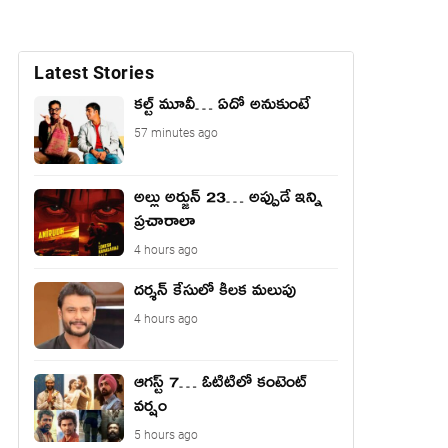
Latest Stories
కల్ట్ మూవీ… ఏదో అనుకుంటే
57 minutes ago
అల్లు అర్జున్ 23… అప్పుడే ఇన్ని
ప్రచారాలా
4 hours ago
దర్శన్ కేసులో కీలక మలుపు
4 hours ago
ఆగస్ట్ 7… ఓటిటిలో కంటెంట్
వర్షం
5 hours ago