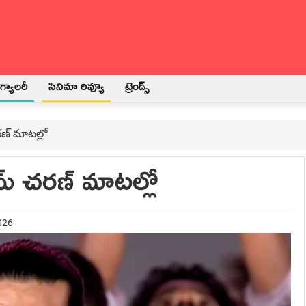
్యాలరీ
సినిమా రివ్యూ
ట్రెండ్స్
రణ్ మాటల్లో
మ్ చరణ్ మాటల్లో
026