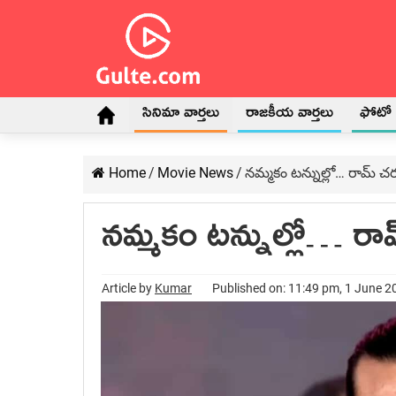
సినిమా వార్తలు
రాజకీయ వార్తలు
ఫోటో గ
Home
/
Movie News
/
నమ్మకం టన్నుల్లో… రామ్ చ
నమ్మకం టన్నుల్లో… రా
Article by
Kumar
Published on: 11:49 pm, 1 June 2