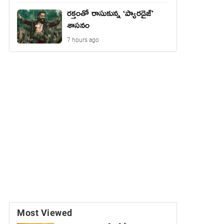
రక్తంతో రాసుకున్న ‘ప్యారడైజ్’
శాసనం
7 hours ago
Most Viewed