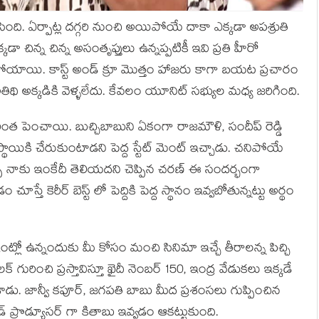
ింది. ఏర్పాట్ల దగ్గరి నుంచి అయిపోయే దాకా ఎక్కడా అపశ్రుతి
్కడా చిన్న చిన్న అసంతృప్తులు ఉన్నప్పటికీ ఇవి ప్రతి హీరో
ోయాయి. కాస్ట్ అండ్ క్రూ మొత్తం హాజరు కాగా బయట ప్రచారం
అతిథి అక్కడికి వెళ్ళలేదు. కేవలం యూనిట్ సభ్యుల మధ్య జరిగింది.
ంత పెంచాయి. బుచ్చిబాబుని ఏకంగా రాజమౌళి, సందీప్ రెడ్డి
 స్థాయికి చేరుకుంటాడని పెద్ద స్టేట్ మెంట్ ఇచ్చాడు. చనిపోయే
్ప నాకు ఇంకేదీ తెలియదని చెప్పిన చరణ్ ఈ సందర్భంగా
తే కెరీర్ బెస్ట్ లో పెద్దికి పెద్ద స్థానం ఇవ్వబోతున్నట్టు అర్థం
ంట్లో ఉన్నందుకు మీ కోసం మంచి సినిమా ఇచ్చే తీరాలన్న పిచ్చి
ించి ప్రస్తావిస్తూ ఖైదీ నెంబర్ 150, ఇంద్ర వేడుకలు ఇక్కడే
 చేశాడు. జాన్వీ కపూర్, జగపతి బాబు మీద ప్రశంసలు గుప్పించిన
్ ప్రొడ్యూసర్ గా కితాబు ఇవ్వడం ఆకట్టుకుంది.