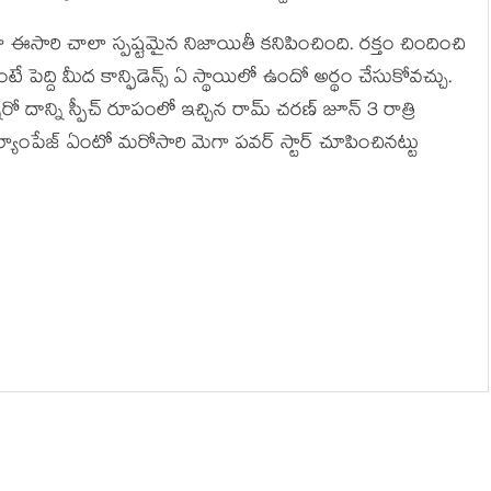
ా ఈసారి చాలా స్పష్టమైన నిజాయితీ కనిపించింది. రక్తం చిందించి
టే పెద్ది మీద కాన్ఫిడెన్స్ ఏ స్థాయిలో ఉందో అర్థం చేసుకోవచ్చు.
 దాన్ని స్పీచ్ రూపంలో ఇచ్చిన రామ్ చరణ్ జూన్ 3 రాత్రి
ర్యాంపేజ్ ఏంటో మరోసారి మెగా పవర్ స్టార్ చూపించినట్టు