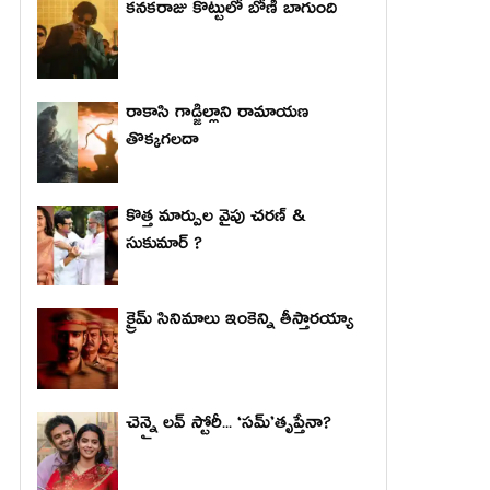
కనకరాజు కొట్టులో బోణీ బాగుంది
రాకాసి గాడ్జిల్లాని రామాయణ
తొక్కగలదా
కొత్త మార్పుల వైపు చరణ్ &
సుకుమార్ ?
క్రైమ్ సినిమాలు ఇంకెన్ని తీస్తారయ్యా
చెన్నై లవ్ స్టోరీ... ‘సమ్’తృప్తేనా?