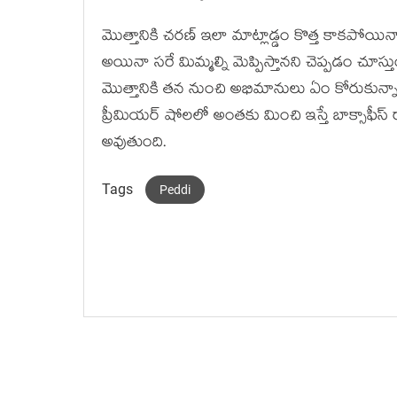
మొత్తానికి చరణ్ ఇలా మాట్లాడ్డం కొత్త కాకపోయిన
అయినా సరే మిమ్మల్ని మెప్పిస్తానని చెప్పడం చూస్తుం
మొత్తానికి తన నుంచి అభిమానులు ఏం కోరుకున్నారో
ప్రీమియర్ షోలలో అంతకు మించి ఇస్తే బాక్సాఫీస్ 
అవుతుంది.
Tags
Peddi