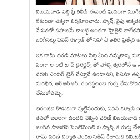
విజయవాడ పెద్ది ప్రీ రిలీజ్ ఈవెంట్ ఘనంగా ముగిస
లేకుండా చక్కగా నిర్వహించారు. ఫ్యాన్స్ వైపు అక్కడక
వేడుకలో సహజమే కాబట్టి అంతగా హైలైట్ కాలేకప
జరిగినట్టు పవన్ కళ్యాణ్ తో సహా ఏ ఇతర ప్రత్యేక 
ఇక రామ్ చరణ్ మాటలు పెద్ది మీద నమ్మకాన్ని మరి
వంగా లాంటి టాప్ డైరెక్టర్స్ తో పోల్చి త్వరలోనే ఆ
వరకు ఎంటర్ టైన్ చేస్తూనే ఉంటానని, సినిమా తప
మగధీర, ఆర్ఆర్ఆర్, రంగస్థలంని గుర్తు చేసుకోవడం చూస్
చేసుకోవచ్చు.
చిరంజీవి కొడుకుగా పుట్టినందుకు, పవన్ కళ్యాణ్ ఇ
తనలో బలంగా ఉందని చెప్పిన చరణ్ విజయవాడ లక్ గుర
జరిగిన పాజిటివ్ సెంటిమెంట్ ని ఫ్యాన్స్ కి గుర్తు
రామ్ చరణ్ నిర్మాత వెంకట సతీష్ కిలారుని కమిటెడ