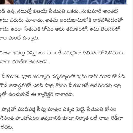
డిమాండ్ ఉన్న నటుల్లో విజయ్ సేతుపతి ఒకడు. సుకుమార్ అంతటి
ెలల పాటు ఎదురు చూశాడు. అతను అందుబాటులోకి రాకపోవడంతో
యించాడు. ఇంకా సేతుపతి కోసం అటు తమిళంలో, ఇటు తెలుగులో
చాలామందే ఉన్నారు.
ూడా ఆఫర్లు వస్తుంటాయి. ఐతే ఎక్కువగా తమిళంలో సినిమాలు
 చాలా చూజీగా ఉంటాడు.
ోని సేతుపతి.. పూరి జగన్నాథ్ దర్శకత్వంలో ‘స్లమ్ డాగ్’ మూవీలో లీడ్
రౌడీ జనార్ధన’లో విలన్ పాత్ర కోసం సేతుపతినే అడిగిందట చిత్ర
టిలో ఉంచుకునే ఈ క్యారెక్టర్ రాశాడట.
 పాత్రతో ముడిపడ్డ సీన్లు మాత్రం పక్కన పెట్టి, సేతుపతి కోసం
గినంత పారితోషకం ఇవ్వడానికి కూడా నిర్మాత దిల్ రాజు రెడీగా
ాలేదట.