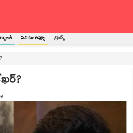
్యాలరీ
సినిమా రివ్యూ
ట్రెండ్స్
్?
ేఖర్?
26