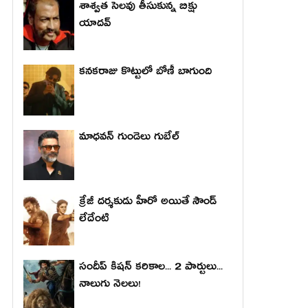
శాశ్వత సెలవు తీసుకున్న బిక్షు
యాదవ్
కనకరాజు కొట్టులో బోణీ బాగుంది
మాధ‌వ‌న్ గుండెలు గుబేల్‌
క్రేజీ దర్శకుడు హీరో అయితే సౌండ్
లేదేంటి
సందీప్ కిషన్ కరికాల... 2 పార్టులు...
నాలుగు నెలలు!