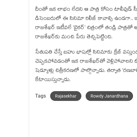
దీంతో ఇక లాభం లేదని ఆ పాత్ర కోసం టాలీవుడ్ స
డిసెంబరులో ఈ సినిమా రిలీజ్ కావాల్సి ఉండగా.. 
రాజశేఖర్ ఇటీవలే ‘బైకర్’ చిత్రంలో తండ్రి పాత్
రాజశేఖర్‌కు మంచి పేరు తెచ్చిపెట్టింది.
సేతుపతి చేస్తే బహు భాషల్లో సినిమాకు క్రేజ్ వస్
చెప్పకపోవడంతో ఇక రాజశేఖర్‌తో వెళ్లిపోవాలని ట
షెడ్యూళ్లు చిత్రీకరణలో పాల్గొన్నాడు. తర్వాత ‘రణబాల
కేటాయిస్తున్నాడు.
Tags
Rajasekhar
Rowdy Janardhana