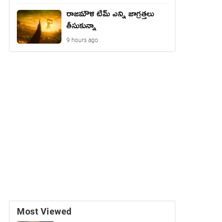
రాజమౌళి టీమ్ ఎన్ని జాగ్రత్తలు
తీసుకున్నా
9 hours ago
Most Viewed