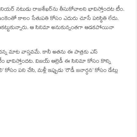
ీనియర్ నటుడు రాజశేఖర్‌ను తీసుకోవాలని భావిస్తోందట టీం.
ఇంకెంతో కాలం సేతుపతి కోసం ఎదురు చూసే పరిస్థితి లేదు.
రతో ఆకట్టుకున్నారు. ఆ సినిమా అనుకున్నంతగా ఆడకపోయినా
తుందన్న మాట వాస్తవమే. కానీ అతను ఈ పాత్రకు ఎస్
ీం భావిస్తోందట. విజయ్ ఆల్రెడీ ఈ సినిమా కోసం కొన్ని
ి’ కోసం పని చేసి, మళ్లీ ఇప్పుడు ‘రౌడీ జనార్ధన’ కోసం డేట్లు