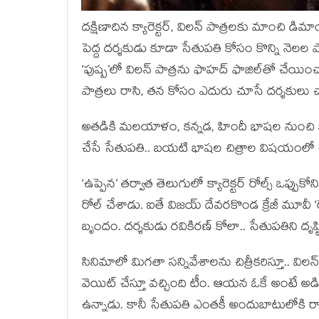
దక్షిణాదిన క్యారెక్టర్, విలన్ పాత్రలకు మాంచి 
పెద్ద దర్శకుడు కూడా సేతుపతి కోసం కొన్ని న
‘పుష్ప’లో విలన్ పాత్రను ఫాహద్ ఫాజిల్‌తో చే
పాత్రలు రాసి, తన కోసం ఎదురు చూసే దర్శకులు 
అతడికి మలయాళం, కన్నడ, హిందీ భాషల నుంచి క
చేసే సేతుపతి.. బయటి భాషల చిత్రాల విషయంలో
‘ఉప్పెన’ తర్వాత తెలుగులో క్యారెక్టర్ రోల్స్ ఒప్పుక
రోల్ చేశాడు. ఐతే విజయ్ దేవరకొండ క్రేజీ మూవీ ‘
బృందం. దర్శకుడు రవికిరణ్ కోలా.. సేతుపతిని దృష్
సినిమాలో మిగతా సన్నివేశాలను చిత్రీకరిస్తూ.. విలన్
వెయిట్ చేస్తూ వచ్చింది టీం. ఆయన ఓకే అంటే అడి
ఉన్నాడు. కానీ సేతుపతి ఎంతకీ అందుబాటులోకి ర