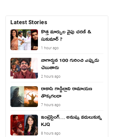
Latest Stories
కొత్త మార్పుల వైపు చరణ్ &
సుకుమార్ ?
1 hour ago
నాగార్జున 100 గురించి ఎప్పుడు
చెబుతారు
2 hours ago
రాకాసి గాడ్జిల్లాని రామాయణ
తొక్కగలదా
7 hours ago
ఇంట్రెస్టింగ్… అనుష్క వదులుకున్న
KJQ
8 hours ago