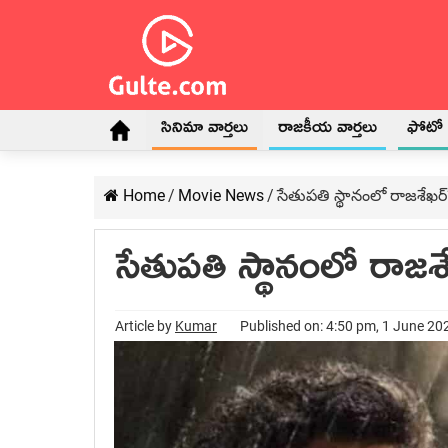
సినిమా వార్తలు
రాజకీయ వార్తలు
ఫోటో గ
Home
/
Movie News
/
సేతుపతి స్థానంలో రాజశేఖర
సేతుపతి స్థానంలో రాజశ
Article by
Kumar
Published on: 4:50 pm, 1 June 20