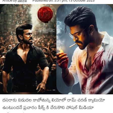
Article by
Satya
Published on: 5:31 pm, 13 October 2023
దసరాకు విడుదల కాబోతున్న లియోలో రామ్ చరణ్ క్యామియో
ఉంటుందనే ప్రచారం పీక్స్ కి చేరుకొని సోషల్ మీడియా