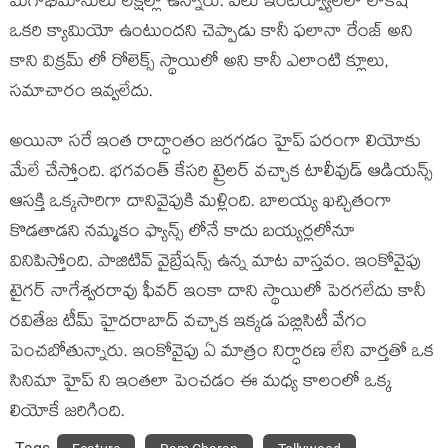
మెగాభిమానులు లక్షల్లో ఉన్నారు. పలు ఇంటర్వ్యూలలో లోకేష్
ఒకరి క్యామియో ఉంటుందని చెప్పాడు కానీ ఫలానా రేంజ్ అని
కాని విక్రమ్ లో రోలెక్స్ స్థాయిలో అని కానీ ఎలాంటి క్లూలు,
సమాచారం ఇవ్వలేదు.
అయినా సరే ఇంత రాద్ధాంతం జరగడం హైప్ పరంగా లియోకు
మేలే చేస్తోంది. భగవంత్ కేసరి ట్రైలర్ వచ్చాక టాలీవుడ్ ఆడియన్స్
ఆసక్తి ఒక్కసారిగా దానివైపుకి మళ్లింది. బాలయ్య ఖచ్చితంగా
కొడతాడని నమ్మకం ఫ్యాన్స్ లోనే కాదు బయ్యర్లలోనూ
వినిపిస్తోంది. పాజిటివ్ వైబ్రేషన్స్ ఉన్న మాట వాస్తవం. ఇంకోవైపు
టైగర్ నాగేశ్వరరావు ఫీవర్ ఇంకా దాని స్థాయిలో పెరగలేదు కానీ
రవితేజ టీమ్ హైదరాబాద్ వచ్చాక ఇక్కడ పబ్లిసిటీ వేగం
పెంచబోతున్నారు. ఇంకోవైపు ఏ మాత్రం నిర్ధారణ లేని వార్తతో ఒక
సినిమా హైప్ ని ఇంతలా పెంచడం ఈ మధ్య కాలంలో ఒక్క
లియోకే జరిగింది.