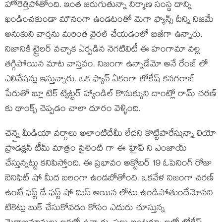
హోరెత్తిపోతోంది. ఇంత జరుగుతున్నా నిర్మాణ సంస్థ దాన్ని
ఖండించకుండా మౌనంగా ఉండటంతో మెగా ఫ్యాన్స్ దీన్ని నిజమే
అనుకుని వార్తను మరింత వైరల్ చేయడంలో బిజీగా ఉన్నారు.
నిజానికి ట్రైలర్ వచ్చాక ఏర్పడిన నెగటివిటీ ఈ హంగామా వల్ల
తగ్గిపోయిన మాట వాస్తవం. నిజంగా ఉన్నాడేమో అనే రేంజ్ లో
ఎలివేషన్లు ఇస్తున్నారు. ఒక ఫ్యాన్ ఏకంగా లోకేష్ కనగరాజ్
పేరుతో బ్లూ టిక్ ట్విట్టర్ హ్యాండిల్ కొనుక్కుని దాంట్లో రామ్ చరణ్
కు థాంక్స్ చెప్పడం చాలా దూరం వెళ్ళింది.
చెన్నై మీడియా వర్గాలు అలాంటిదేమీ లేదని కొట్టిపారేస్తున్నా లియో
ప్రొడక్షన్ టీమ్ మాత్రం సైలెంట్ గా ఈ హైప్ ని ఎంజాయ్
చేస్తున్నట్టు కనిపిస్తోంది. ఈ ప్రభావం అక్టోబర్ 19 ఓపెనింగ్ రోజు
బెనిఫిట్ షో మీద బలంగా ఉండబోతోంది. ఒకవేళ నిజంగా చరణ్
ఉంటే ఫస్ట్ డే ఫస్ట్ షో మిస్ అయిన లోటు ఉండిపోతుందేమోనని
టికెట్లు బుక్ చేసుకోవడం కోసం ఎదురు చూస్తున్న