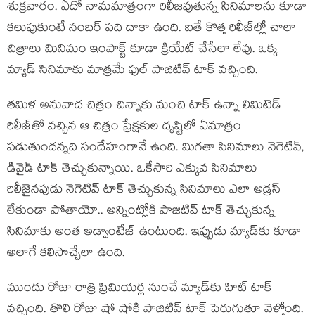
శుక్ర‌వారం. ఏదో నామ‌మాత్రంగా రిలీజ‌వుతున్న సినిమాల‌ను కూడా
క‌లుపుకుంటే నంబ‌ర్ ప‌ది దాకా ఉంది. ఐతే కొత్త రిలీజ్‌ల్లో చాలా
చిత్రాలు మినిమం ఇంపాక్ట్ కూడా క్రియేట్ చేసేలా లేవు. ఒక్క
మ్యాడ్ సినిమాకు మాత్ర‌మే ఫుల్ పాజిటివ్ టాక్ వ‌చ్చింది.
త‌మిళ అనువాద చిత్రం చిన్నాకు మంచి టాక్ ఉన్నా లిమిటెడ్
రిలీజ్‌తో వ‌చ్చిన ఆ చిత్రం ప్రేక్ష‌కుల దృష్టిలో ఏమాత్రం
ప‌డుతుంద‌న్న‌ది సందేహంగానే ఉంది. మిగ‌తా సినిమాలు నెగెటివ్,
డివైడ్ టాక్ తెచ్చుకున్నాయి. ఒకేసారి ఎక్కువ సినిమాలు
రిలీజైన‌పుడు నెగెటివ్ టాక్ తెచ్చుకున్న సినిమాలు ఎలా అడ్ర‌స్
లేకుండా పోతాయో.. అన్నింట్లోకి పాజిటివ్ టాక్ తెచ్చుకున్న
సినిమాకు అంత అడ్వాంటేజ్ ఉంటుంది. ఇప్పుడు మ్యాడ్‌కు కూడా
అలాగే క‌లిసొచ్చేలా ఉంది.
ముందు రోజు రాత్రి ప్రిమియ‌ర్ల నుంచే మ్యాడ్‌కు హిట్ టాక్
వ‌చ్చింది. తొలి రోజు షో షోకి పాజిటివ్ టాక్ పెరుగుతూ వెళ్తోంది.