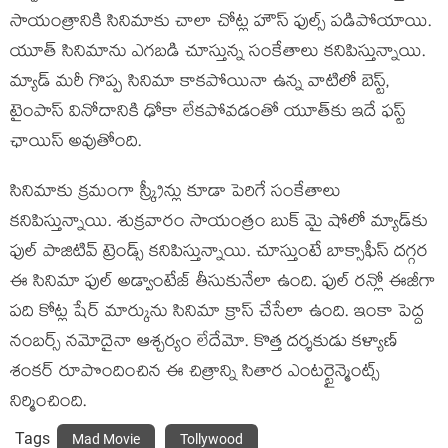
సాయంత్రానికి సినిమాకు చాలా చోట్ల హౌస్ ఫుల్స్ ప‌డిపోయాయి.
యూత్ సినిమాను ఎగ‌బ‌డి చూస్తున్న సంకేతాలు క‌నిపిస్తున్నాయి.
మ్యాడ్ మ‌రీ గొప్ప సినిమా కాక‌పోయినా ఉన్న వాటిలో బెస్ట్,
టైంపాస్ వినోదానికి ఢోకా లేక‌పోవ‌డంతో యూత్‌కు ఇదే ఫ‌స్ట్
ఛాయిస్ అవుతోంది.
సినిమాకు క్ర‌మంగా స్క్రీన్లు కూడా పెరిగే సంకేతాలు
క‌నిపిస్తున్నాయి. శుక్ర‌వారం సాయంత్రం బుక్ మై షోలో మ్యాడ్‌కు
ఫుల్ పాజిటివ్ ట్రెండ్స్ క‌నిపిస్తున్నాయి. చూస్తుంటే బాక్సాఫీస్ ద‌గ్గ‌ర
ఈ సినిమా ఫుల్ అడ్వాంటేజ్ తీసుకునేలా ఉంది. ఫుల్ ర‌న్లో ఈజీగా
ప‌ది కోట్ల షేర్ మార్కును సినిమా క్రాస్ చేసేలా ఉంది. ఇంకా పెద్ద
నంబ‌ర్స్ న‌మోదైనా ఆశ్చ‌ర్యం లేదేమో. కొత్త ద‌ర్శ‌కుడు క‌ళ్యాణ్
శంక‌ర్ రూపొందించిన ఈ చిత్రాన్ని సితార ఎంట‌ర్టైన్మెంట్స్
నిర్మించింది.
Tags
Mad Movie
Tollywood