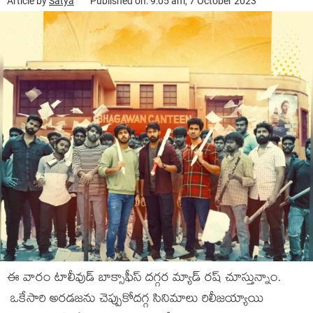
Article by
Satya
Published on: 9:05 am, 7 October 2023
ఈ వారం టాలీవుడ్ బాక్సాఫీస్ ద‌గ్గ‌ర మ్యాడ్ ర‌ష్ చూస్తున్నాం.
ఒకేసారి అర‌డ‌జ‌ను చెప్పుకోద‌గ్గ సినిమాలు రిలీజయ్యాయి