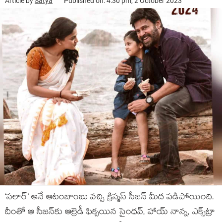
Article by
Satya
Published on: 4:30 pm, 2 October 2023
‘సలార్’ అనే ఆటంబాంబు వచ్చి క్రిస్మస్ సీజన్ మీద పడిపోయింది.
దీంతో ఆ సీజన్‌కు ఆల్రెడీ ఫిక్సయిన సైంధవ్, హాయ్ నాన్న, ఎక్స్‌ట్రా