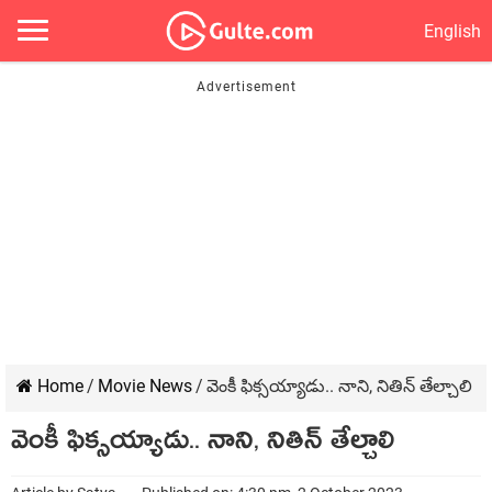
English
Home
/
Movie News
/
వెంకీ ఫిక్సయ్యాడు.. నాని, నితిన్ తేల్చాలి
వెంకీ ఫిక్సయ్యాడు.. నాని, నితిన్ తేల్చాలి