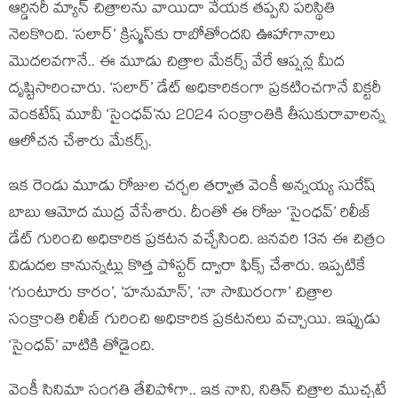
ఆర్డినరీ మ్యాన్ చిత్రాలను వాయిదా వేయక తప్పని పరిస్థితి
నెలకొంది. ‘సలార్’ క్రిస్మస్‌కు రాబోతోందని ఊహాగానాలు
మొదలవగానే.. ఈ మూడు చిత్రాల మేకర్స్ వేరే ఆప్షన్ల మీద
దృష్టిసారించారు. ‘సలార్’ డేట్ అధికారికంగా ప్రకటించగానే విక్టరీ
వెంకటేష్ మూవీ ‘సైంధవ్’ను 2024 సంక్రాంతికి తీసుకురావాలన్న
ఆలోచన చేశారు మేకర్స్.
ఇక రెండు మూడు రోజుల చర్చల తర్వాత వెంకీ అన్నయ్య సురేష్
బాబు ఆమోద ముద్ర వేసేశారు. దీంతో ఈ రోజు ‘సైంధవ్’ రిలీజ్
డేట్ గురించి అధికారిక ప్రకటన వచ్చేసింది. జనవరి 13న ఈ చిత్రం
విడుదల కానున్నట్లు కొత్త పోస్టర్ ద్వారా ఫిక్స్ చేశారు. ఇప్పటికే
‘గుంటూరు కారం’, ‘హనుమాన్’, ‘నా సామిరంగా’ చిత్రాల
సంక్రాంతి రిలీజ్ గురించి అధికారిక ప్రకటనలు వచ్చాయి. ఇప్పుడు
‘సైంధవ్’ వాటికి తోడైంది.
వెంకీ సినిమా సంగతి తేలిపోగా.. ఇక నాని, నితిన్ చిత్రాల ముచ్చటే