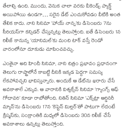
తేలాల్సి ఉంది. ముందు, వెనుక చాలా వరకు వీకెండ్స్ ప్యాక్డ్
అయిపోయి ఉండగా… సరైన డేట్ ఎంచుకోవడం వీటికి అంత
తేలిక కాదు. నాని సినిమా ‘హాయ్ నాన్న’కు డిసెంబరు 7ను
సీరియస్‌గా కన్సిడర్ చేస్తున్నట్లు తెలుస్తోంది. ఐతే డిసెంబరు 1న
రిలీజ్ కానున్న ‘యానిమల్’కు మంచి టాక్ వస్తే రెండో
వారంలోనూ దూకుడు చూపించవచ్చు.
ఎంతైనా అది హిందీ సినిమా, నాని చిత్రం ప్రభావం ప్రధానంగా
తెలుగు రాష్ట్రాలోనే కాబట్టి దీనికి ఇక్కడ పెద్దగా సమస్య
లేకపోవచ్చని భావిస్తున్నారు. అందుకే ఆ డేట్‌ను ఖరారు చేసే
అవకాశాలే ఎక్కువ. ఆ వారానికి విశ్వక్సేన్ సినిమా ‘గ్యాంగ్స్ ఆఫ్
గోదావరి’ కూడా రాబోతోంది. నితిన్ సినిమా ‘ఎక్స్‌ట్రా ఆర్డినరీ
మ్యాన్’ను డిసెంబరు 17న ‘కెప్టెన్ మిల్లర్’తో పాటుగా లేదంటే
క్రిస్మస్‌కు, సంక్రాంతికి మధ్యలో డిసెంబరు 30న రిలీజ్ చేసే
అవకాశాలు ఉన్నట్లు తెలుస్తోంది.