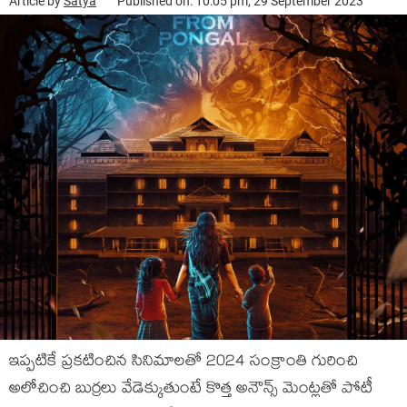
Article by
Satya
Published on: 10:05 pm, 29 September 2023
ఇప్పటికే ప్రకటించిన సినిమాలతో 2024 సంక్రాంతి గురించి
అలోచించి బుర్రలు వేడెక్కుతుంటే కొత్త అనౌన్స్ మెంట్లతో పోటీ