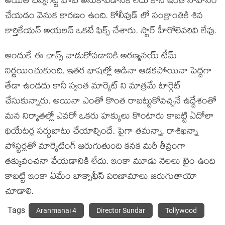
అయితే దీన్నిగట్టి పోటీ అనుకోవడానికి లేదు కానీ ఇంత సాహసం
చేయడం వెనుక కారణం ఉంది. కోలీవుడ్ లో సంక్రాంతికి శివ
కార్తికేయన్ అయలన్ ఒకటే ఫిక్స్ చేశారు. స్టార్ హీరోలెవరివి లేవు.
అందుకే ఈ ఛాన్స్ వాడుకోవడానికి అరణ్మనయ్ టీమ్
నిర్ణయించుకుంది. ఇతర భాషల్లో ఆడినా ఆడకపోయినా పెద్దగా
తేడా ఉండదు కానీ స్వంత మార్కెట్ ని మాత్రమే టార్గెట్
చేసుకున్నారు. అయినా ఎంతో కొంత రాబట్టుకోవచ్చనే ఉద్దేశంతో
మన నిర్మాతల్లో ఎవరో ఒకరు హక్కులు కొంటారు కాబట్టి ఏదోలా
థియేటర్ల సర్దుబాటు చేయాల్సిందే. పైగా తమన్నా, రాశిఖన్నా
పోస్టర్లతో మార్కెటింగ్ జరుగుతుంది కనక మరీ తీవ్రంగా
తక్కువంచనా వేయడానికి లేదు. ఇంకా మూడు నెలలు టైం ఉంది
కాబట్టి ఇంకా ఏమేం బాక్సాఫీస్ పరిణామాలు జరుగుతాయో
చూడాలి.
Tags
Aranmanai 4
Director Sundar
Tollywood