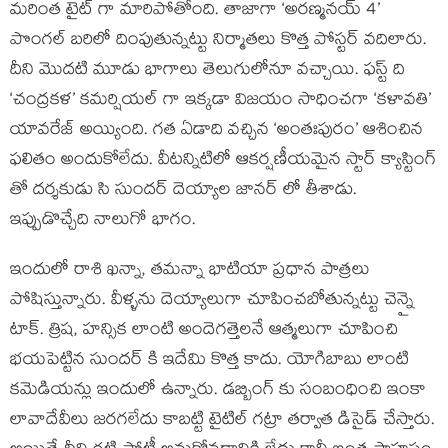
మరింత టైట్ గా మారిపోతోంది. తాజాగా ‘అరణ్మనయ్ 4’
పొంగల్ బరిలో దింపుతున్నట్టు నిర్మాతలు కొత్త పోస్టర్ వదిలారు.
దీని మొదటి మూడు భాగాలు తెలుగులోనూ వచ్చాయి. ఫస్ట్ ది
‘చంద్రకళ’ కమర్షియల్ గా ఇక్కడా విజయం సాధించగా ‘కళావతి’
యావరేజ్ అయ్యింది. గత ఏడాది వచ్చిన ‘అంతఃపురం’ ఆశించిన
ఫలితం అందుకోలేదు. వీటన్నిటిలో ఆకర్షణీయమైన స్టార్ క్యాస్టింగ్
తో దర్శకుడు సి సుందర్ దెయ్యాల జానర్ లో తీశాడు.
ఇప్పుడొచ్చేది నాలుగో భాగం.
ఇందులో రాశి ఖన్నా, తమన్నా భాటియా ప్రధాన పాత్రలు
పోషిస్తున్నారు. వీళ్ళను దెయ్యాలుగా చూపించబోతున్నట్టు చెన్నై
టాక్. త్రిష, హన్సిక లాంటి అందెగత్తెలనే ఆత్మలుగా చూపించి
భయపెట్టిన సుందర్ కి ఇదేమి కొత్త కాదు. యోగిబాబు లాంటి
కమెడియన్లు ఇందులో ఉన్నారు. డబ్బింగ్ కు సంబంధించి ఇంకా
లావాదేవీలు జరగలేదు కాబట్టి టైటిల్ గట్రా తర్వాత డిసైడ్ చేస్తారు.