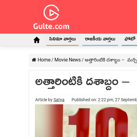
సినిమా వార్తలు
రాజకీయ వార్తలు
ఫోటో గ
Home
/
Movie News
/
అత్తారింటికి దశాబ్దం – మర్
అత్తారింటికి దశాబ్దం –
Article by
Satya
Published on: 2:22 pm, 27 Septem