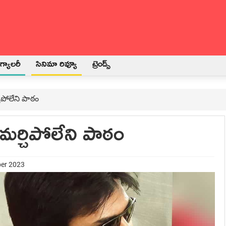
్యాలరీ
సినిమా రివ్యూ
ట్రెండ్స్
చిపోలేని పాఠం
 మర్చిపోలేని పాఠం
ber 2023