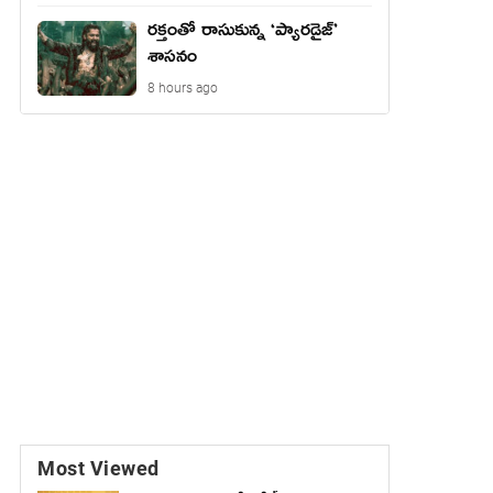
రక్తంతో రాసుకున్న ‘ప్యారడైజ్’
శాసనం
8 hours ago
Most Viewed