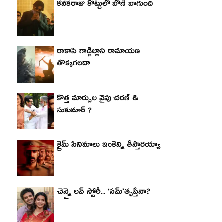
కనకరాజు కొట్టులో బోణీ బాగుంది
రాకాసి గాడ్జిల్లాని రామాయణ
తొక్కగలదా
కొత్త మార్పుల వైపు చరణ్ &
సుకుమార్ ?
క్రైమ్ సినిమాలు ఇంకెన్ని తీస్తారయ్యా
చెన్నై లవ్ స్టోరీ... ‘సమ్’తృప్తేనా?