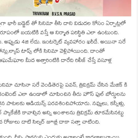
గా భారీ బడ్జెట్ తో సినిమా తీసి దాని విడుదల కోసం ఏర్పాట్లలో
ల రూపంలో బయటికి వస్తే ఆ నిర్మాత పరిస్థితి ఎలా ఉంటుంది.
ు. అప్పుడు 4జి లేదు. ఇంటర్నెట్ వ్యవహారం ఖరీదే. అయినా సరే
ోన్లు,ల్యాప్ టాప్స్ లోకి సినిమా వెళ్లిపోయింది. దాంతో
ఆఘమేఘాల మీద అత్తారింటికి దారేది రిలీజ్ చేస్తే వసూళ్ల
మా చూసినా సరే వెండితెరపై పవన్, త్రివిక్రమ్ చేసిన మేజిక్ కి
కంటెంట్ ఎలా ఉండాలో చూపించిన తీరు హౌస్ ఫుల్ బోర్డులను
ారైన పాటలకు ఆడియన్స్ పరవశించిపోయారు. నవ్వులు, కన్నీళ్లు,
్యాకేజీకి కావాల్సిన అన్ని అంశాలను త్రివిక్రమ్ తూకమేసినట్టు
ద రోజులు దాటి సిల్వర్ జూబ్లీ దాకా సత్తా చాటింది.