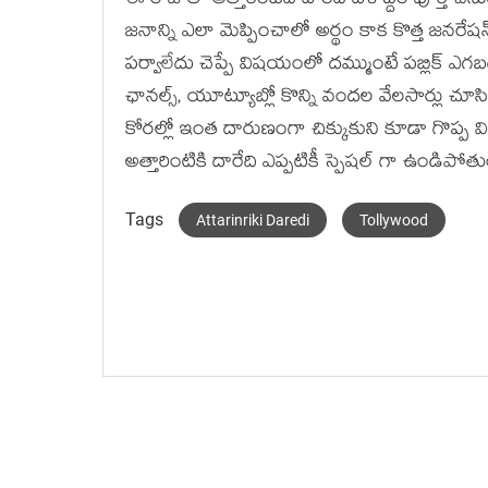
ఈ రోజుతో అత్తారింటిది దారేది దశాబ్దం పూర్తి చ
జనాన్ని ఎలా మెప్పించాలో అర్థం కాక కొత్త జనరేషన్ డై
పర్వాలేదు చెప్పే విషయంలో దమ్ముంటే పబ్లిక్ ఎగబ
ఛానల్స్, యూట్యూబ్లో కొన్ని వందల వేలసార్లు చూసిన
కోరల్లో ఇంత దారుణంగా చిక్కుకుని కూడా గొప
అత్తారింటికి దారేది ఎప్పటికీ స్పెషల్ గా ఉండిపోతు
Tags
Attarinriki Daredi
Tollywood