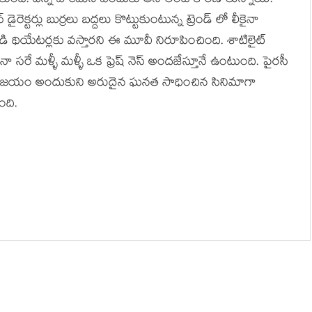
ేసుకుంది. దీన్ని పాఠమని ఎందుకు అనాలంటే కారణాలున్నాయి.
రెక్టర్లు బుర్రలు బద్దలు కొట్టుకుంటున్న ట్రెండ్ లో లీకైనా
డి థియేటర్లకు వస్తారని ఈ మూవీ నిరూపించింది. శాటిలైట్
ా సరే మళ్ళీ మళ్ళీ ఒక ఫ్రెష్ నెస్ అందజేస్తూనే ఉంటుంది. పైరసీ
్ప విజయం అందుకుని అరుదైన ఘనత సాధించిన సినిమాగా
ంది.