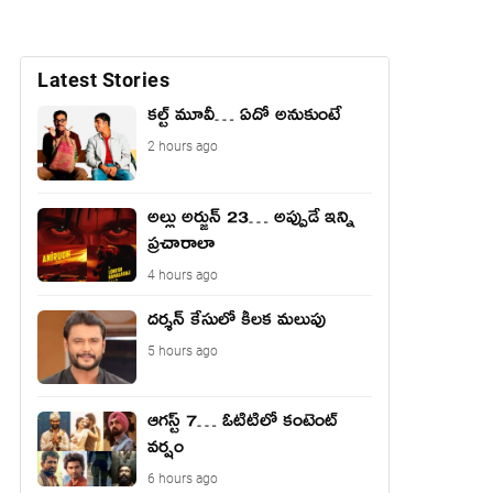
Latest Stories
కల్ట్ మూవీ… ఏదో అనుకుంటే
2 hours ago
అల్లు అర్జున్ 23… అప్పుడే ఇన్ని
ప్రచారాలా
4 hours ago
దర్శన్ కేసులో కీలక మలుపు
5 hours ago
ఆగస్ట్ 7… ఓటిటిలో కంటెంట్
వర్షం
6 hours ago