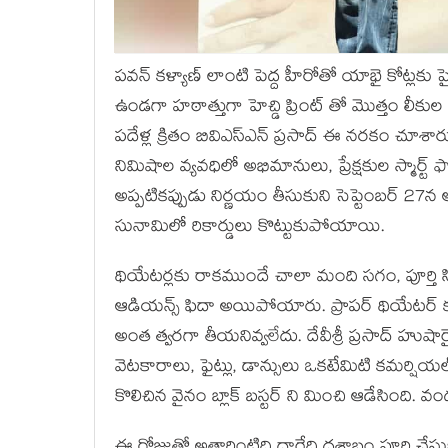
పవన్ కళ్యాణ్ లాంటి పెద్ద హీరోతో యాభై కోట్లకు పై
ఉండగా హఠాత్తుగా హెచ్డి ప్రింట్ తో మొత్తం లీకు
పదేళ్ల క్రితం బివిఎస్ఎన్ ప్రసాద్ ఈ నరకం చూశార
నిమిషాల వ్యవధిలో అభిమానులు, ప్రేక్షకుల స్మార్ట్ ఫ
అప్పటికప్పుడు నిర్ణయం తీసుకుని సెప్టెంబర్ 27న 
సునామిలో రికార్డులు కొట్టుకుపోయాయి.
థియేటర్లకు రాకముందే చాలా మంది సగం, పూర్తి సిని
ఆడియన్స్ ఫిదా అయిపోయారు. ప్రాపర్ థియేటర్ 
అంత త్వరగా తీయనివ్వలేదు. దేవీశ్రీ ప్రసాద్ హుష
వెటకారాలు, ఫైట్లు, డాన్సులు ఒకటేమిటి కమర్షియల్ ప
కొలిచిన వైనం బ్లాక్ బస్టర్ ని మించి ఆడేసింది. వం