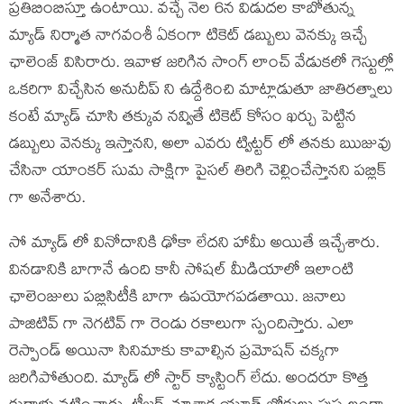
ప్రతిబింబిస్తూ ఉంటాయి. వచ్చే నెల 6న విడుదల కాబోతున్న
మ్యాడ్ నిర్మాత నాగవంశీ ఏకంగా టికెట్ డబ్బులు వెనక్కు ఇచ్చే
ఛాలెంజ్ విసిరారు. ఇవాళ జరిగిన సాంగ్ లాంచ్ వేడుకలో గెస్టుల్లో
ఒకరిగా విచ్చేసిన అనుదీప్ ని ఉద్దేశించి మాట్లాడుతూ జాతిరత్నాలు
కంటే మ్యాడ్ చూసి తక్కువ నవ్వితే టికెట్ కోసం ఖర్చు పెట్టిన
డబ్బులు వెనక్కు ఇస్తానని, అలా ఎవరు ట్విట్టర్ లో తనకు ఋజువు
చేసినా యాంకర్ సుమ సాక్షిగా పైసల్ తిరిగి చెల్లించేస్తానని పబ్లిక్
గా అనేశారు.
సో మ్యాడ్ లో వినోదానికి ఢోకా లేదని హామీ అయితే ఇచ్చేశారు.
వినడానికి బాగానే ఉంది కానీ సోషల్ మీడియాలో ఇలాంటి
ఛాలెంజులు పబ్లిసిటీకి బాగా ఉపయోగపడతాయి. జనాలు
పాజిటివ్ గా నెగటివ్ గా రెండు రకాలుగా స్పందిస్తారు. ఎలా
రెస్పాండ్ అయినా సినిమాకు కావాల్సిన ప్రమోషన్ చక్కగా
జరిగిపోతుంది. మ్యాడ్ లో స్టార్ క్యాస్టింగ్ లేదు. అందరూ కొత్త