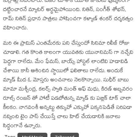
కుర్రాళ్లు నటించారు. టీజర్ చూశాక యూత్ జోకులు పుష్కలంగా
దట్టించారనే మ్యాటర్ అర్థమైపోయింది. నితిన్, సంగీత్ శోభన్,
రామ్ నితిన్ ప్రధాన పాత్రలు పోషించగా కళ్యాణ్ శంకర్ దర్శకత్వం
వహించారు.
మరి ఈ ప్రామిస్ ఎంతమేరకు పని చేస్తుందో సినిమా రిలీజ్ రోజు
చూడాలి. గత కొంత కాలంగా యువతకు యునానిమస్ గా నచ్చేవి
పెద్దగా రాలేదు. మేం ఫేమస్, బాయ్స్ హాస్టల్ లాంటివి హడావిడి
చేశాయి కానీ ఆశించిన స్థాయిలో ఫలితాలు రాలేదు. అందుకే
మ్యాడ్ మీద ఓ మోస్తరు అంచనాలు నెలకొన్నాయి. సుధీర్ బాబు
మామా మశ్చీంద్ర, కలర్స్ స్వాతి మంత్ అఫ్ మధు, కిరణ్ అబ్బవరం
రూల్స్ రంజన్ తో పోటీ పడబోతున్న మ్యాడ్ కు పబ్లిక్ టాక్ చాలా
కీలకం. నాగవంశీ అన్నట్టు తక్కువో ఎక్కువో పక్కనపెడితే సరిపడా
నవ్వించి టైం పాస్ చేయిస్తే చాలు హిట్ చేయడానికి జనాలు
సిద్ధంగానే ఉన్నారు.