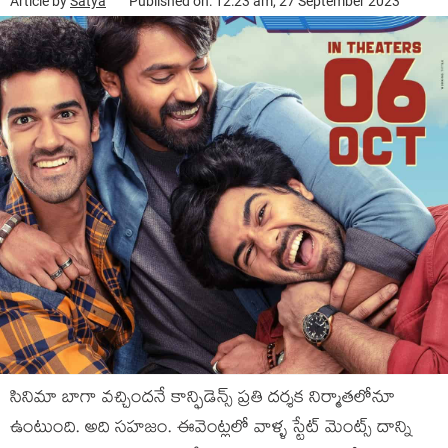
Article by
Satya
Published on: 12:23 am, 27 September 2023
సినిమా బాగా వచ్చిందనే కాన్ఫిడెన్స్ ప్రతి దర్శక నిర్మాతలోనూ
ఉంటుంది. అది సహజం. ఈవెంట్లలో వాళ్ళ స్టేట్ మెంట్స్ దాన్ని