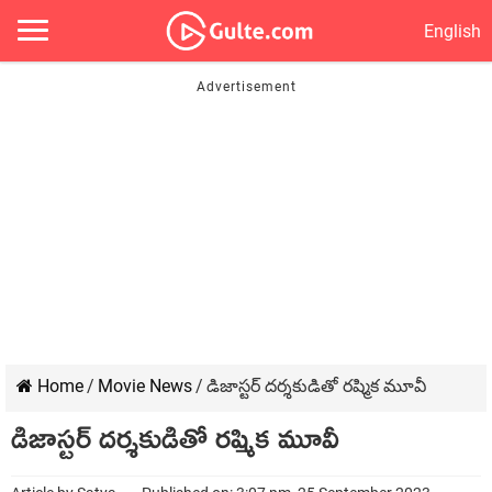
English
Home
/
Movie News
/
డిజాస్టర్ దర్శకుడితో రష్మిక మూవీ
డిజాస్టర్ దర్శకుడితో రష్మిక మూవీ