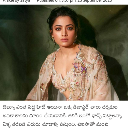
Article by
Satya
Published on: 3:07 pm, 25 September 2023
డెబ్యూ ఎంత పెద్ద హిట్ అయినా ఒక్క డిజాస్టర్ చాలు దర్శకుల
అవకాశాలను దూరం చేయడానికి. తిరిగి ఇంకో ఛాన్స్ పట్టాలన్నా
ఏళ్ళ తరబడి ఎదురు చూడాల్సి వస్తుంది. చిలసౌతో మంచి