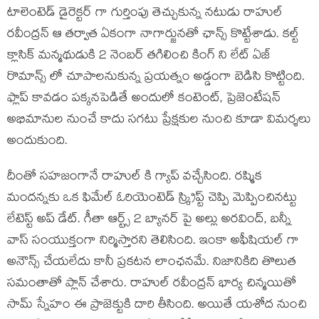
టాలెంటెడ్ డైరెక్టర్ గా గుర్తింపు తెచ్చుకున్న నటుడు రాహుల్
రవీంద్రన్ ఆ తర్వాత ఏకంగా నాగార్జునతో ఛాన్స్ కొట్టేశాడు. కల్ట్
క్లాసిక్ మన్మథుడుకి 2 నెంబర్ తగిలించి కింగ్ ని లేట్ ఏజ్
రొమాన్స్ లో చూపాలనుకున్న ప్రయత్నం అడ్డంగా బెడిసి కొట్టింది.
ఫ్లాప్ కావడం పక్కనపెడితే అందులో కంటెంట్, ప్రెజెంటేషన్
అభిమానుల నుంచే కాదు సగటు ప్రేక్షకుల నుంచి కూడా విమర్శలు
అందుకుంది.
దీంతో సహజంగానే రాహుల్ కి గ్యాప్ వచ్చేసింది. రష్మిక
మందన్నకు ఒక ఫిమేల్ ఓరియెంటెడ్ స్క్రిప్ట్ చెప్పి మెప్పించినట్టు
లేటెస్ట్ అప్ డేట్. గీతా ఆర్ట్స్ 2 బ్యానర్ పై అల్లు అరవింద్, బన్నీ
వాస్ సంయుక్తంగా నిర్మిస్తారని తెలిసింది. ఇంకా అఫీషియల్ గా
అనౌన్స్ చేయలేదు కానీ ప్రకటన లాంఛనమే. నిజానికిది తొలుత
సమంతాతో ప్లాన్ చేశారు. రాహుల్ రవీంద్రన్ భార్య చిన్మయితో
సామ్ స్నేహం ఈ ప్రాజెక్టుకి దారి తీసింది. అయితే యశోద నుంచి