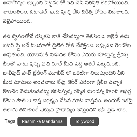
అనారోగ్యం ఇబ్బంది పెట్టడంతో ఇది చేసే పరిస్థితి లేకపోయింది.
శాకుంతలం, సిటాడెల్, ఖుషి పూర్తి చేసి చికిత్స కోసం విదేశాలకు
వెళ్లిపోయింది.
తన స్థానంలోనే రష్మికని లాక్ చేసినట్టుగా తెలిసింది. ఆల్రెడీ తను
బటర్ ఫ్లై అనే సినిమాలో టైటిల్ రోల్ చేస్తోంది. ఇప్పుడిది రెండోది
అవుతుంది. యానిమల్ విడుదల కోసం ఎదురు చూస్తున్న శ్రీవల్లి
దీంతో పాటు పుష్ప 2 ది రూల్ మీద పెద్ద ఆశలే పెట్టుకుంది.
బాలీవుడ్ పాత్ బ్రేకింగ్ మూవీస్ లో ఒకటిగా నిలుస్తుందని దీని
మీద మామలు అంచనాలు లేవు. కెరీర్ పరంగా శ్రీలీల వచ్చాక
కొంచెం వెనుకబడినట్టు కనిపిస్తున్న రష్మిక మందన్న హిందీ ఆఫర్ల
కోసం సౌత్ ని కాస్త నిర్లక్ష్యం చేసిన మాట వాస్తవం. అందుకే ఇకపై
తెలుగు తమిళంకే ఎక్కువ ప్రాధాన్యం ఇస్తుందని ఇన్ సైడ్ టాక్.
Tags
Rashmika Mandanna
Tollywood