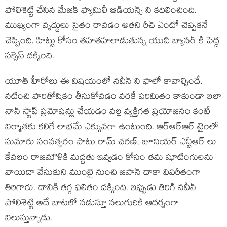
పోలిశెట్టి చేసిన మేజిక్ ఫ్యామిలీ ఆడియన్స్ ని కదిలించింది.
ముఖ్యంగా వృద్ధులు సైతం రావడం అతని రీచ్ ఏంటో చెప్పకనే
చెప్పింది. హిట్టు కోసం తహతహలాడుతున్న యువి బ్యానర్ కి పెద్ద
సక్సెస్ దక్కింది.
యూత్ హీరోలు ఈ విషయంలో నవీన్ ని ఫాలో కావాల్సిందే.
నటించి పారితోషికం తీసుకోవడం వరకే పరిమితం కాకుండా ఇలా
నాన్ స్టాప్ ప్రమోషన్లు చేయడం వల్ల వ్యక్తిగత ప్రయోజనం కంటే
నిర్మాతకు కలిగే లాభమే ఎక్కువగా ఉంటుంది. ఆర్ఆర్ఆర్ టైంలో
సుమారు సంవత్సరం పాటు రామ్ చరణ్, జూనియర్ ఎన్టీఆర్ లు
కేవలం రాజమౌళికి మద్దతు ఇవ్వడం కోసం తమ షూటింగులను
వాయిదా వేసుకుని ముంబై నుంచి జపాన్ దాకా విపరీతంగా
తిరిగారు. దానికి తగ్గ ఫలితం దక్కింది. ఇప్పుడు తిరిగి నవీన్
పోలిశెట్టి అదే బాటలో నడుస్తూ నలుగురికి ఆదర్శంగా
నిలుస్తున్నాడు.