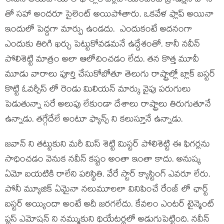
ఈవెన్ అయిపోయి లాభాల్లోకి వెళ్లిపోయిందంటే ప్రొడక్షన్ హౌస్
తో సహా అందరూ సైలెంట్ అయిపోతారు. ఒకవేళ ఫ్లాప్ అయినా
ఇందులో పెద్దగా మార్పు ఉండదు. ఎందుకంటే అదనంగా
ఎందుకు తిరిగి ఖర్చు పెట్టుకోవడమనే ఉద్దేశంతో. కానీ నవీన్
పోలిశెట్టి మాత్రం అలా ఆలోచించడం లేదు. తన కొత్త మూవీ
మూడు వారాలు పూర్తి చేసుకోబోతూ తెలుగు రాష్ట్రాల్లో బ్లాక్ బస్టర్
కొట్టి ఓవర్సీస్ లో రెండు మిలియన్ మార్కు వైపు పరుగులు
పెడుతున్నా సరే అలుపు లేకుండా దేశాలు రాష్ట్రాలు తిరుగుతూనే
ఉన్నాడు. తగ్గేదేలే అంటూ ఫ్యాన్స్ ని కలుస్తూనే ఉన్నాడు.
జవాన్ ని తట్టుకుని మరీ మిస్ శెట్టి మిస్టర్ పోలిశెట్టి ఈ ఫిగర్లను
సాధించడం వెనుక నవీన్ కష్టం అంతా ఇంతా కాదు. అనుష్క
ఏమో బయటికి రాలేని పరిస్థితి. వేరే స్టార్ క్యాస్టింగ్ ఎవరూ లేరు.
పోనీ మ్యూజిక్ ఏమైనా నలుమూలలా వినిపించే రేంజ్ లో ఛార్ట్
బస్టర్ అయ్యిందా అంటే అదీ జరగలేదు. కేవలం ఎంటర్ టైన్మెంట్
ప్లస్ ఎమోషన్ ని నమ్ముకుని థియేటర్లలో అడుగుపెట్టింది. నవీన్