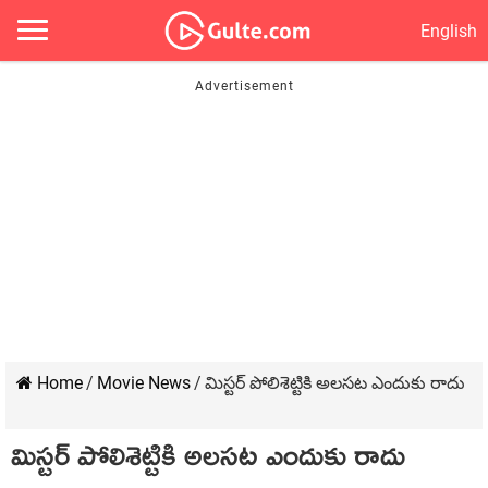
English
Home
/
Movie News
/
మిస్టర్ పోలిశెట్టికి అలసట ఎందుకు రాదు
మిస్టర్ పోలిశెట్టికి అలసట ఎందుకు రాదు