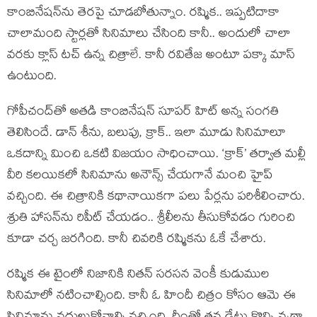
కాంబినేషన్‌ను తెరపై చూడబోతున్నాం. రష్మిక.. ఇప్పటిదాకా
చాలామంది స్టార్లతో సినిమాలు చేసింది కానీ.. అందులో చాలా
వరకు క్లాస్ టచ్ ఉన్న చిత్రాలే. కానీ రవితేజ అంటూ పక్కా మాస్
ఉంటుంది.
గోపీచంద్‌తో అతడి కాంబినేషన్ సూపర్ హిట్ అన్న సంగతి
తెలిసిందే. డాన్ శీను, బలుపు, క్రాక్.. ఇలా మూడు సినిమాలూ
ఒకదాన్ని మించి ఒకటి విజయం సాధించాయి. ‘క్రాక్’ తర్వాత మల్లీ
వీరి కలయికలో సినిమాను అనౌన్స్ చేయగానే మంచి హైప్
వచ్చింది. ఈ చిత్రానికి కథానాయికగా పలు పేర్లను పరిశీలించారు.
శ్రుతి హాసన్‌ను రిపీట్ చేయడం.. శ్రీలీలను తీసుకోవడం గురించి
కూడా చర్చ జరగింది. కానీ చివరికి రష్మికను ఓకే చేశారు.
రష్మిక ఈ టైంలో నిజానికి నితన్ సరసన వెంకీ కుడుముల
సినిమాలో నటించాల్సింది. కానీ ఓ హిందీ చిత్రం కోసం ఆమె ఈ