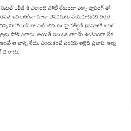
మల్ రిలీజ్ కి ఎలాంటి పోటీ లేకుండా పక్కా ప్లానింగ్ తో
లో ఒకవేళ అది జరిగినా కూడా వెనకడుగు వేయకూడదని దర్శక
 మందన్న హీరోయిన్ గా నటించిన ఈ హై వోల్టేజ్ డ్రామాలో అనిల్
న పాత్రలు పోషించారు. అయితే ఇది ఒక భాగమే ఉంటుందా లేక
ా అంటే ఆ ఛాన్స్ లేదు. ఎందుకంటే సందీప్ ఆల్రెడీ ప్రభాస్, అల్లు
ల్ 2 రాదు.