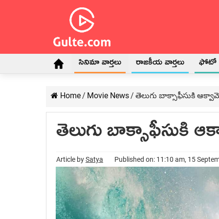
సినిమా వార్తలు
రాజకీయ వార్తలు
ఫోటో గ
Home
/
Movie News
/
తెలుగు బాక్సాఫీసుకి ఆక్వామె
తెలుగు బాక్సాఫీసుకి ఆక్వ
Article by
Satya
Published on: 11:10 am, 15 Septe