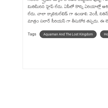
గతంలో స్పైడర్ మ్యాన్ తాకిడిని తట్టుకుని పుష్ప 
మితిమీరిన హైప్ లేదు. ఏపీలో కొన్ని ఏరియాల్లో ఆశ
లేదు. చాలా క్యాలికులేటెడ్ గా ఉండాలి. వెంకీ, నితి
మాత్రం సలార్ సీరియస్ గా తీసుకోక తప్పదు. ఈ లె
Tags
Aquaman And The Lost Kingdom
Ho