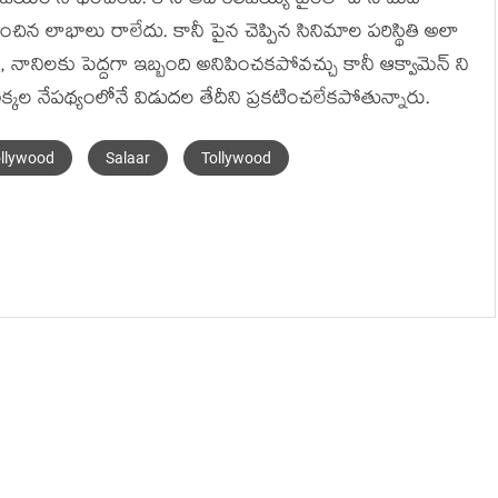
1 విజయం సాధించింది. కానీ అది రిలీజయ్యే టైంలో దాని మీద
ించిన లాభాలు రాలేదు. కానీ పైన చెప్పిన సినిమాల పరిస్థితి అలా
న్, నానిలకు పెద్దగా ఇబ్బంది అనిపించకపోవచ్చు కానీ ఆక్వామెన్ ని
క్కల నేపథ్యంలోనే విడుదల తేదీని ప్రకటించలేకపోతున్నారు.
llywood
Salaar
Tollywood