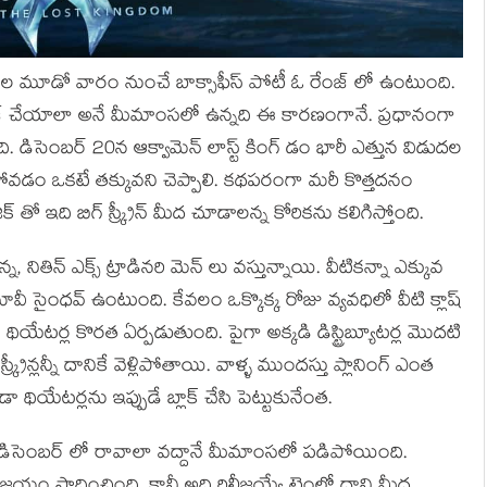
నెల మూడో వారం నుంచే బాక్సాఫీస్ పోటీ ఓ రేంజ్ లో ఉంటుంది.
జ్ చేయాలా అనే మీమాంసలో ఉన్నది ఈ కారణంగానే. ప్రధానంగా
ంది. డిసెంబర్ 20న ఆక్వామెన్ లాస్ట్ కింగ్ డం భారీ ఎత్తున విడుదల
ి పోవడం ఒకటే తక్కువని చెప్పాలి. కథపరంగా మరీ కొత్తదనం
క్ తో ఇది బిగ్ స్క్రీన్ మీద చూడాలన్న కోరికను కలిగిస్తోంది.
తిన్ ఎక్స్ ట్రాడినరి మెన్ లు వస్తున్నాయి. వీటికన్నా ఎక్కువ
సైంధవ్ ఉంటుంది. కేవలం ఒక్కొక్క రోజు వ్యవధిలో వీటి క్లాష్
 థియేటర్ల కొరత ఏర్పడుతుంది. పైగా అక్కడి డిస్ట్రిబ్యూటర్ల మొదటి
్రీన్లన్నీ దానికే వెళ్లిపోతాయి. వాళ్ళ ముందస్తు ప్లానింగ్ ఎంత
ియేటర్లను ఇప్పుడే బ్లాక్ చేసి పెట్టుకునేంత.
ే డిసెంబర్ లో రావాలా వద్దానే మీమాంసలో పడిపోయింది.