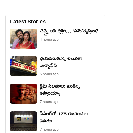
Latest Stories
చెన్నై లవ్ స్టోరీ… ‘సమ్’తృప్తేనా?
4 hours ago
భయపెడుతున్న అమెరికా
బాక్సాఫీస్
5 hours ago
క్రైమ్ సినిమాలు ఇంకెన్ని
తీస్తారయ్యా
7 hours ago
పీవీఆర్‌లో 175 రూపాయల
సినిమా
7 hours ago