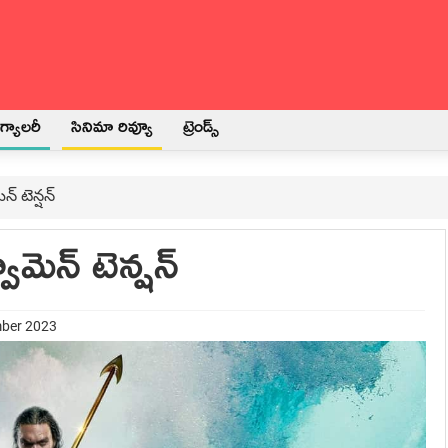
్యాలరీ
సినిమా రివ్యూ
ట్రెండ్స్
న్ టెన్షన్
ామెన్ టెన్షన్
mber 2023