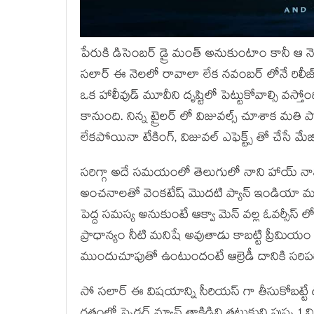
పేరుకి డిసెంబర్ డ్రై మంత్ అనుకుంటాం కానీ ఆ 
సలార్ ఈ నెలలో రావాలా లేక నవంబర్ లోనే రిలీ
ఒక హాలీవుడ్ మూవీని దృష్టిలో పెట్టుకోవాల్సి వస్తో
కానుంది. నిన్న ట్రైలర్ లో విజువల్స్ చూశాక మత
లేకపోయినా టేకింగ్, విజువల్ ఎఫెక్ట్స్ తో చేసే మేజి
సరిగ్గా అదే సమయంలో తెలుగులో నాని హాయ్ నాన్న, ని
అంచనాలతో వెంకటేష్ మొదటి ప్యాన్ ఇండియా మూవీ 
పెద్ద సమస్య అనుకుంటే ఆక్వా మెన్ వల్ల ఓవర్సీస్ లో
ప్రాధాన్యం నీటి మనిషే అవుతాడు కాబట్టి ప్రీమియం స్క
ముందుచూపుతో ఉంటుందంటే ఆల్రెడీ దానికి సరిపడా థ
సో సలార్ ఈ విషయాన్ని సీరియస్ గా తీసుకోబట్ట