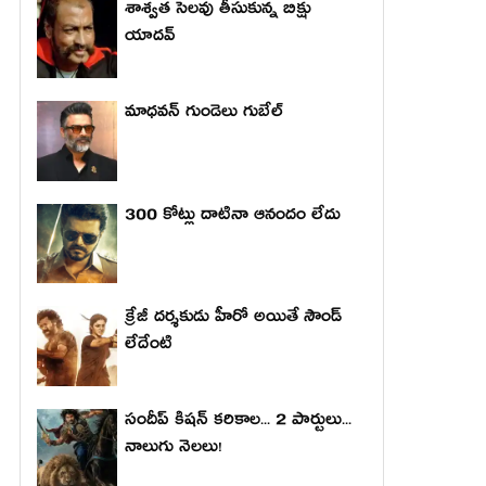
శాశ్వత సెలవు తీసుకున్న బిక్షు
యాదవ్
మాధ‌వ‌న్ గుండెలు గుబేల్‌
300 కోట్లు దాటినా ఆనందం లేదు
క్రేజీ దర్శకుడు హీరో అయితే సౌండ్
లేదేంటి
సందీప్ కిషన్ కరికాల... 2 పార్టులు...
నాలుగు నెలలు!