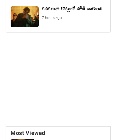
కనకరాజు కొట్టులో బోణీ బాగుంది
7 hours ago
Most Viewed