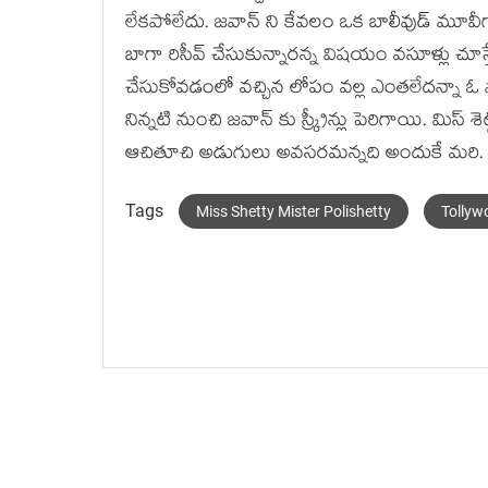
లేకపోలేదు. జవాన్ ని కేవలం ఒక బాలీవుడ్ మూవీ
బాగా రిసీవ్ చేసుకున్నారన్న విషయం వసూళ్లు చూస
చేసుకోవడంలో వచ్చిన లోపం వల్ల ఎంతలేదన్నా ఓ పాత
నిన్నటి నుంచి జవాన్ కు స్క్రీన్లు పెరిగాయి. మిస్ శెట్ట
ఆచితూచి అడుగులు అవసరమన్నది అందుకే మరి
Tags
Miss Shetty Mister Polishetty
Tollyw