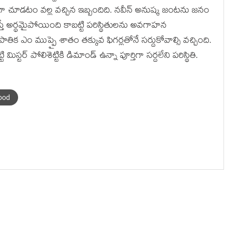
గా చూడటం వల్ల వచ్చిన ఇబ్బందిది. నవీన్ అనుష్క జంటను జనం
్తే అర్థమైపోయింది కాబట్టి పరిస్థితులను అవగాహన
ిక ఎం ముప్పై శాతం తక్కువ ఫిగర్లతోనే సర్దుకోవాల్సి వచ్చింది.
ి మిస్టర్ పోలిశెట్టికి డిమాండ్ ఉన్నా పూర్తిగా సర్దలేని పరిస్థితి.
.
ood