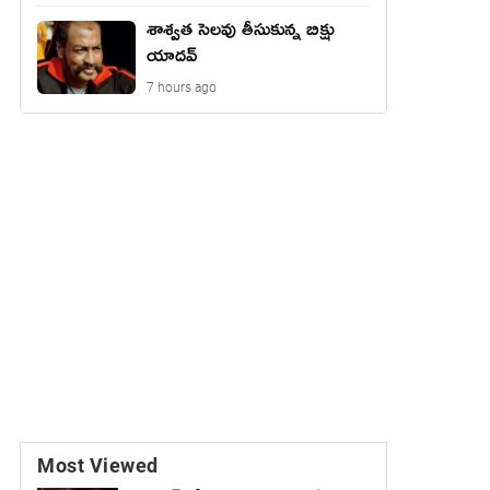
శాశ్వత సెలవు తీసుకున్న బిక్షు
యాదవ్
7 hours ago
Most Viewed