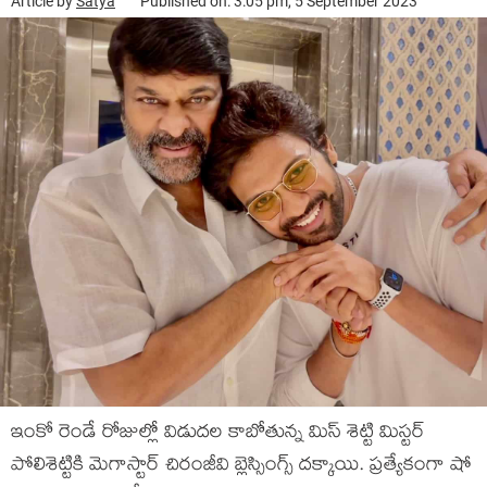
Article by
Satya
Published on: 3:05 pm, 5 September 2023
ఇంకో రెండే రోజుల్లో విడుదల కాబోతున్న మిస్ శెట్టి మిస్టర్
పోలిశెట్టికి మెగాస్టార్ చిరంజీవి బ్లెస్సింగ్స్ దక్కాయి. ప్రత్యేకంగా షో