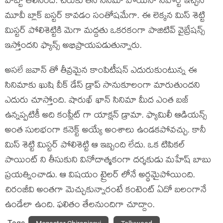
హిట్టో తెలిసిందే. చిరుకు తన సినిమా పోయినా సపోర్ట్ ఇచ్చిన
మూవీ బ్లాక్ బస్టర్ కావడం సంతోషమేగా. ఈ లెక్కన మిస్ శెట్టి
మిస్టర్ పోలిశెట్టికి మెగా మద్దతు ఒకరకంగా పాజిటివ్ వైబ్రేషన్స్
ఇస్తోందని ఫ్యాన్స్ అభిప్రాయపడుతున్నారు.
అసలే జవాన్ తో తీవ్రమైన కాంపిటీషన్ ఎదురుకుంటున్న ఈ
సినిమాకు ఖుషి వీక్ డేస్ డ్రాప్ సానుకూలంగా మారుతుందని
ఎదురు చూస్తోంది. షారుఖ్ ఖాన్ సినిమా మీద ఎంత బజ్
ఉన్నప్పటికీ అది కంప్లీట్ గా యాక్షన్ డ్రామా. ఫ్యామిలీ ఆడియన్స్
అంత సులభంగా కనెక్ట్ అయ్యే అంశాలు ఉండకపోవచ్చు. కానీ
మిస్ శెట్టి మిస్టర్ పోలిశెట్టి ఆ ఇబ్బంది లేదు. ఒక టిపికల్
పాయింట్ ని తీసుకుని వినోదాత్మకంగా దర్శకుడు మహేష్ బాబు
ప్రయత్నించాడు. ఆ విషయం ట్రైలర్ లోనే అర్థమైపోయింది.
చిరంజీవి అంతగా మెచ్చుకున్నారంటే కంటెంట్ ఏదో బలంగానే
ఉండేలా ఉంది. ఫలితం తేలనుందిగా చూద్దాం.