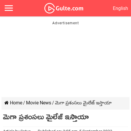
English
Home
/
Movie News
/
మెగా ప్రశంసలు మైలేజ్ ఇస్తాయా
మెగా ప్రశంసలు మైలేజ్ ఇస్తాయా