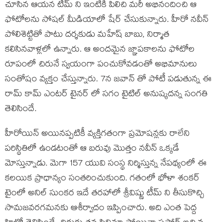
చూసిన ఆయన టీమ్ ని ఇంటికి పిలిచి మరీ అభినందించి ఆ
ఫోటోలను సోషల్ మీడియాలో షేర్ చేసుకున్నారు. హీరో నవీన్
పోలిశెట్టితో పాటు దర్శకుడు మహేష్ బాబు, నిర్మాత
కలిసినవాళ్లలో ఉన్నారు. ఆ అందమైన జ్ఞాపకాలను ఫోటోల
రూపంలో చిరునే స్వయంగా పంచుకోవడంతో అభిమానులు
సంతోషం వ్యక్తం చేస్తున్నారు. 7న జవాన్ తో పోటీ పడుతున్న ఈ
రామ్ కామ్ ఎంటర్ టైనర్ లో సగం టైటిల్ అనుష్కదన్న సంగతి
తెలిసిందే.
హీరోయిన్ అయినప్పటికీ వ్యక్తిగతంగా ప్రమోషన్లకు రాలేని
పరిస్థితిలో ఉండటంతో ఆ బరువు మొత్తం నవీన్ ఒక్కడే
మోస్తున్నాడు. మెగా 157 యువి సంస్థ నిర్మిస్తున్న నేపథ్యంలో ఈ
కలయిక ప్రాధాన్యం సంతరించుకుంది. గతంలో భోళా శంకర్
టైంలో అనిల్ సుంకర ఇదే తరహాలో శ్రీవిష్ణు టీమ్ ని తీసుకొచ్చి
సామజవరగమనకు ఆశీర్వాదం ఇప్పించారు. అది ఎంత పెద్ద