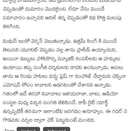
ట్యూన్స్ వాడుకున్నారని, ఇది క్షమించరాని నేరమని మీడియాకు
చెప్పడంతో దుమారం మొదలైంది. లేదూ నేను ముందే
సమాచారం ఇచ్చానని అనిల్ శర్మ చెప్పడంతో కథ కొత్త మలుపు
తిరిగింది.
మిథున్ ఇంకో వెర్షన్ చెబుతున్నాడు. ఉత్తమ్ సింగ్ కి ముందే
తెలుసని యూనిట్ చెప్పడం వల్ల తాను ప్రొసీడ్ అయ్యాయని,
అయినా డబ్బులు పోసికొన్న మ్యూజిక్ కంపనీలకు ఆ హక్కులు
ఉంటాయి తప్ప సంగీత దర్శకులకు కాదని అంటున్నాడు. అసలు
తాను ఆ రెండు పాటలు వద్దు ఫ్రెష్ గా కంపోజ్ చేద్దామని చెప్పినా
ఎమోషన్ కోసం కావాలని అడగటంతో చేశానని అన్నాడు.
గతంలో ఇదే తరహా వివాదాలు ఇళయరాజా, బాలు, ఆడియో
సంస్థల మధ్య వచ్చిన సంగతి తెలిసిందే. కాపీ రైట్ యాక్ట్
ఉన్నప్పటికీ తరచుగా ఇలాంటివి జరగడం అనూహ్యం. ఈ గదర్ 2
గొడవకు చర్చల ద్వారా చెక్ పెట్టుకుంటే మంచిది.