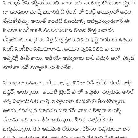
మార్కుకి తీసుకెళ్ళిపోయింది. చాలా బిసి సెంటర్స్ లో ఇంకా స్ట్రాంగ్
గా ఉండటం చూస్తే జనానికి ఏ రేంజ్ లో కనెక్ట్ అయ్యిందో అర్థం
చేసుకోవచ్చు. అయితే ఇంతటి విజయాన్ని ఆస్వాదిస్తుండగానే ఈ
సినిమా సంగీతానికి సంబంధించిన గొడవ కొత్త వివాదం
రేపుతోంది. ఇరవై రెండేళ్ల ఏళ్ళ క్రితం వచ్చిన ఫస్ట్ గదర్ కు ఉత్తమ్
సింగ్ సంగీతం సమకూర్చారు. ఆయన స్వరపరిచిన పాటలు
అప్పట్లో ఊపేశాయి. ఆడియో అమ్మకాలు భారీ ఎత్తున జరిగి ఎక్కడ
చూసినా ఇదే మ్యూజిక్ వినిపించేది.
ముఖ్యంగా ఉడుజా కాలే కావా, మై నికలా గడి లేకే ఓ రేంజ్ ఛార్ట్
బస్టర్స్ అయ్యాయి. అయితే ట్రెండ్ ఫాలో అవుతూ దర్శకుడు అనిల్
శర్మ పెద్దాయనకు ఛాన్స్ ఇవ్వకుండా మిథున్ ని తీసుకొచ్చారు.
అతను తనకిచ్చిన సూచనల ప్రకారమే వాటిని కొద్దిగా రీమిక్స్
చేశాడు. అవి బాగా రీచ్ అయ్యాయి. దీనిపై ఉత్తమ్ సింగ్
భగ్గుమన్నారు. తన అనుమతి లేకుండా, కనీసం చెప్పకుండా తన