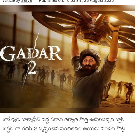
Article by
Satya
Published on: 10:53 am, 28 August 2023
బాలీవుడ్ బాక్సాఫీస్ వద్ద పఠాన్ తర్వాత కొత్త ఊపిరినిచ్చిన బ్లాక్
బస్టర్ గా గదర్ 2 సృష్టించిన సంచలనం అయిదు వందల కోట్ల