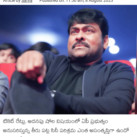
Article by
Satya
Published on: 11:50 am, 8 August 2023
టికెట్ రేట్లు, అదనపు షోల విషయంలో ఏపీ ప్రభుత్వం
అనుసరిస్తున్న తీరు పట్ల సినీ పరిశ్రమ ఎంత అసంతృప్తిగా ఉందో