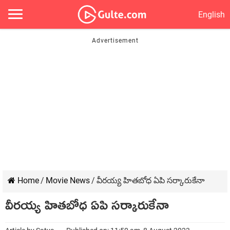
English
Home
/
Movie News
/
వీరయ్య హితబోధ ఏపి సర్కారుకేనా
వీరయ్య హితబోధ ఏపి సర్కారుకేనా