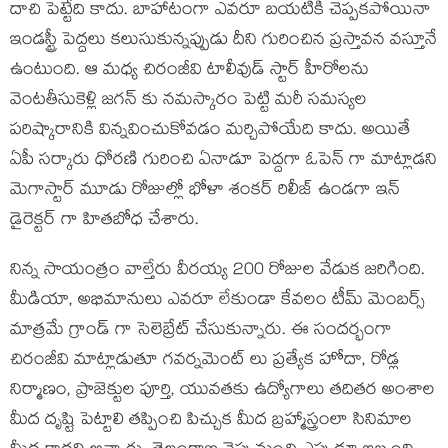
దాచి పెట్టేది కాదు. బాహాటంగా ఎవరూ బయటికి చెప్పకపోయినా
ఇండస్ట్రీ పెద్దలు కలుసుకున్నప్పుడు దీని గురించిన ప్రస్తావన వస్తూనే
ఉంటుంది. ఆ మధ్య చిరంజీవి టాలీవుడ్ స్టార్ హీరోలను
వెంటతీసుకెళ్లి జగన్ కు నమస్కారం పెట్టి మరీ సమస్యల
పరిష్కారానికి విన్నవించుకోవడం మర్చిపోయేది కాదు. అయితే
ఏపీ సర్కారు ధోరణి గురించి ఏనాడూ పెద్దగా ఓపెన్ గా మాట్లాడని
మెగాస్టార్ మూడు రోజుల్లో భోళా శంకర్ రిలీజ్ ఉండగా ఇన్
డైరెక్టర్ గా హితబోధ చేశారు.
నిన్న సాయంత్రం వాల్తేరు వీరయ్య 200 రోజుల వేడుక జరిగింది.
మీడియా, అభిమానులు ఎవరూ లేకుండా కేవలం టీమ్ మెంబర్స్
మాత్రమే గ్రాండ్ గా సెలెబ్రేట్ చేసుకున్నారు. ఈ సందర్భంగా
చిరంజీవి మాట్లాడుతూ గవర్నమెంట్ లు ప్రత్యేక హోదా, రోడ్ల
నిర్మాణం, ప్రాజెక్టుల పూర్తి, యువతకు ఉద్యోగాలు తదితర అంశాల
మీద దృష్టి పెట్టాలి తప్పించి పిచ్చుక మీద బ్రహ్మాస్త్రంలా సినిమాల