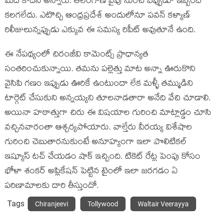
మీద కాదని అన్నారు. తెలంగాణ వైపు నుంచి ఎప్పుడూ ఇబ్బంది
కలగలేదు. ఎటొచ్చి ఆంధ్రప్రదేశ్ అందులోనూ పవన్ కళ్యాణ్
రిలీజులున్నప్పుడు ఎక్కువ ఈ సమస్య రిపీట్ అవుతూనే ఉంది.
ఈ నేపథ్యంలో చిరంజీవి కామెంట్స్ ప్రాధాన్యత
సంతరించుకున్నాయి. తమను పల్లెత్తు మాట అన్నా ఊరుకొని
వైసిపి గణం ఇప్పుడు ఊరికే ఉంటుందా లేక మళ్ళీ తమ్ముడిని
టార్గెట్ చేసుకుని అన్నయ్యని తూలనాడతారా అనేది వేచి చూడాలి.
అయినా హఠాత్తుగా చిరు ఈ విషయాల గురించి మాట్లాడ్డం చూసి
వచ్చినవారంతా ఆశ్చర్యపోయారు. వాల్తేరు వీరయ్య విశేషాల
గురించి చెబుతారనుకుంటే అనూహ్యంగా ఇలా పొలిటికల్
ఇష్యూస్ టచ్ చేయడం షాక్ ఇచ్చింది. టికెట్ రేట్ల పెంపు కోసం
భోళా శంకర్ అప్లికేషన్ పెట్టిన టైంలో ఇలా జరగడం ఏ
పరిణామాలకు దారి తీస్తుందో.
Tags
Chiranjeevi
Tollywood
Waltair Veerayya