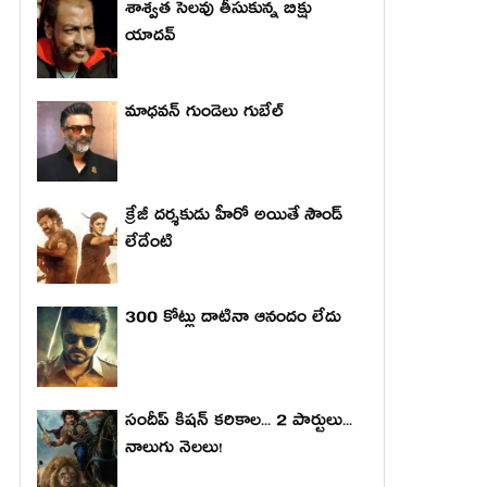
శాశ్వత సెలవు తీసుకున్న బిక్షు
యాదవ్
మాధ‌వ‌న్ గుండెలు గుబేల్‌
క్రేజీ దర్శకుడు హీరో అయితే సౌండ్
లేదేంటి
300 కోట్లు దాటినా ఆనందం లేదు
సందీప్ కిషన్ కరికాల... 2 పార్టులు...
నాలుగు నెలలు!