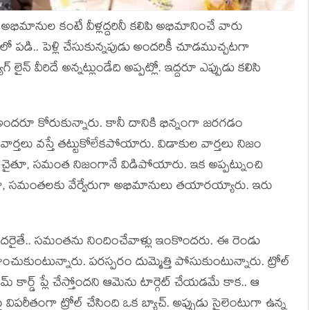
 అభిమానుల కంటే వీళ్లద్దరినీ కలిపి అభిమానించే వారు
 పడి.. పెళ్లి చేసుకున్నపుడు అందరికీ చూడముచ్చటగా
యాగ్ లైన్ వీరిదే అన్నట్లుండేది అప్పట్లో. ఇద్దరూ ఎప్పుడు కలిసి
దరూ కోరుకున్నారు. కానీ దానికి భిన్నంగా జరగడం
 వార్తలు వస్తే తట్టుకోలేకపోయారు. విడాకుల వార్తలు నిజం
. చైతూ, సమంత నిజంగానే విడిపోయారు. ఇక అప్పట్నుంచి
చైతూ, సమంతలకు వేర్వేరుగా అభిమానులు తయారయ్యారు. ఇరు
ొందరైతే.. సమంతను నిందించేవాళ్లు ఇంకొందరు. ఈ రెండు
లహించుకుంటున్నారు. పరస్పరం దుమ్మెత్తి పోసుకుంటున్నారు. ట్రోల్
మ్ కార్డ్ ప్లే చేస్తోందని ఆమెను టార్గెట్ చేయడమే కాక.. ఆ
పరీతంగా ట్రోల్ చేసింది ఒక బ్యాచ్. అప్పుడు సైలెంటుగా ఉన్న