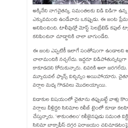
అక్కినేని నాగచైతన్య, సమంతలకు విడి విడిగా ఉన్న
ఎక్కువమంది ఉండేవారు ఒకప్పుడు. ఈ జంట ప్రేమలో
అనిపించింది. టాలీవుడ్లో మోస్ట్ సెలబ్రేటెడ్ కపుల్‌ ట్
కనిపించినా చూడ్డానికి చాలా బాగుండేది.
ఈ జంట ఎప్పటికీ ఇలాగే సంతోషంగా ఉండాలని అం
చాలామందికి నచ్చలేదు. ఇద్దరూ విడిపోతున్నట్లుగా
కాకూడదని కోరుకున్నారు. చివరికి అలా జరగలేదు
మ్యూచువల్ ఫ్యాన్స్ విచ్ఛిన్నం అయిపోయారు. 
వర్గాల మధ్య గొడవలు మొదలయ్యాయి.
విడాకుల విషయంలో చైతూను తప్పుబట్టే వాళ్లు క
వర్గాలు వీళ్లిద్దరి సినిమాల రిలీజ్ టైంలో కూడా క
చేస్తున్నారు. ‘శాకుంతలం’ రిలీజైనపుడు సమంత విక్టి
సినిమా బాక్సాఫీస్ దగ్గర పరాజయం చవిచూడటంపై వి