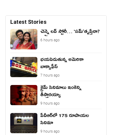
Latest Stories
చెన్నై లవ్ స్టోరీ… ‘సమ్’తృప్తేనా?
6 hours ago
భయపెడుతున్న అమెరికా
బాక్సాఫీస్
7 hours ago
క్రైమ్ సినిమాలు ఇంకెన్ని
తీస్తారయ్యా
9 hours ago
పీవీఆర్‌లో 175 రూపాయల
సినిమా
9 hours ago