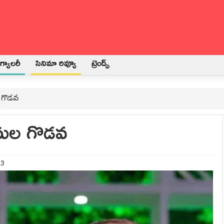
్యాలరీ
సినిమా రివ్యూ
ట్రెండ్స్
 గొడవ
ుల గొడవ
23