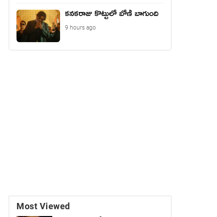
కనకరాజు కొట్టులో బోణీ బాగుంది
9 hours ago
Most Viewed