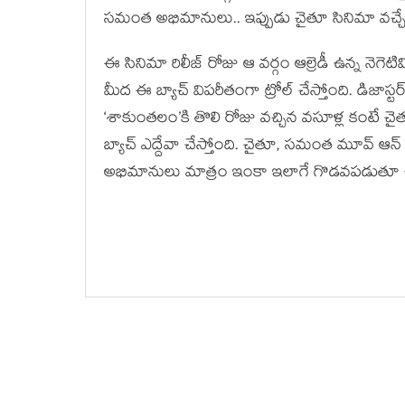
సమంత అభిమానులు.. ఇప్పుడు చైతూ సినిమా వచ్చే
ఈ సినిమా రిలీజ్ రోజు ఆ వర్గం ఆల్రెడీ ఉన్న నెగెటి
మీద ఈ బ్యాచ్ విపరీతంగా ట్రోల్ చేస్తోంది. డిజా
‘శాకుంతలం’కి తొలి రోజు వచ్చిన వసూళ్ల కంటే చై
బ్యాచ్ ఎద్దేవా చేస్తోంది. చైతూ, సమంత మూవ్ ఆ
అభిమానులు మాత్రం ఇంకా ఇలాగే గొడవపడుతూ 