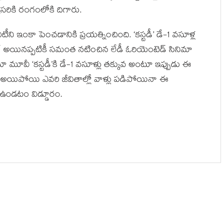
సరికి రంగంలోకి దిగారు.
విటీని ఇంకా పెంచడానికి ప్రయత్నించింది. ‘కస్టడీ’ డే-1 వసూళ్ల
స్టర్ అయినప్పటికీ సమంత నటించిన లేడీ ఓరియెంటెడ్ సినిమా
తూ మూవీ ‘కస్టడీ’కి డే-1 వసూళ్లు తక్కువ అంటూ ఇప్పుడు ఈ
న్ అయిపోయి ఎవరి జీవితాల్లో వాళ్లు పడిపోయినా ఈ
ఉండటం విడ్డూరం.