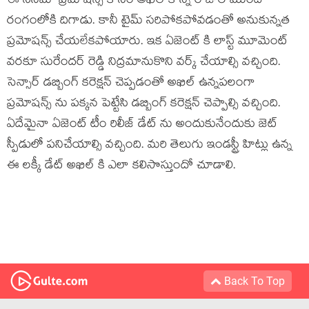
ఈ సినిమా ప్రమోషన్స్ కోసం అఖిల్ కొన్ని రోజుల ముందే
రంగంలోకి దిగాడు. కానీ టైమ్ సరిపోకపోవడంతో అనుకున్నత
ప్రమోషన్స్ చేయలేకపోయారు. ఇక ఏజెంట్ కి లాస్ట్ మూమెంట్
వరకూ సురేందర్ రెడ్డి నిద్రమానుకొని వర్క్ చేయాల్సి వచ్చింది.
సెన్సార్ డబ్బింగ్ కరెక్షన్ చెప్పడంతో అఖిల్ ఉన్నపలంగా
ప్రమోషన్స్ ను పక్కన పెట్టేసి డబ్బింగ్ కరెక్షన్ చెప్పాల్సి వచ్చింది.
ఏదేమైనా ఏజెంట్ టీం రిలీజ్ డేట్ ను అందుకునేందుకు జెట్
స్పీడులో పనిచేయాల్సి వచ్చింది. మరి తెలుగు ఇండస్ట్రీ హిట్లు ఉన్న
ఈ లక్కీ డేట్ అఖిల్ కి ఎలా కలిసొస్తుందో చూడాలి.
Back To Top