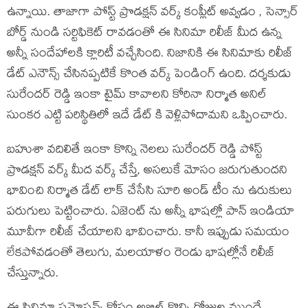
ఉన్నాయి. తాజాగా పోస్ట్ ప్రొడక్షన్ వర్క్ కంప్లీట్ అవ్వడం , సెన్సార్
బోర్డ్ నుండి సర్టిఫికెట్ రావడంతో ఈ సినిమా రిలీజ్ మీద ఉన్న
అన్నీ సందేహాలకి క్లారిటీ వచ్చేసింది. నిజానికి ఈ సినిమాకు రిలీజ్
డేట్ ఎనౌన్స్ చేసినప్పటికే కొంత వర్క్ పెండింగ్ ఉంది. దర్శకుడు
సురేందర్ రెడ్డి ఇంకా టైమ్ కావాలని కోరినా నిర్మాత అనిల్
సుంకర ఎట్టి పరిస్థితిలో ఇదే డేట్ కి వెళ్లిపోదామని ఒప్పించారు.
బహుశా వదిలితే ఇంకా కొన్ని నెలలు సురేందర్ రెడ్డి పోస్ట్
ప్రొడక్షన్ వర్క్ మీద వర్క్ చేస్తే, అసలుకే మోసం జరుగుతుందని
భావించి నిర్మాత డేట్ లాక్ చేసేసి సూరి అండ్ టీం ను ఉరుకులు
పరుగులు పెట్టించారు. ఏజెంట్ ను అన్నీ భాషల్లో పాన్ ఇండియా
మూవీగా రిలీజ్ చేయాలని భావించారు. కానీ ఇప్పుడు సమయం
లేకపోవడంతో తెలుగు, మలయాళం రెండు భాషల్లోనే రిలీజ్
చేస్తున్నారు.