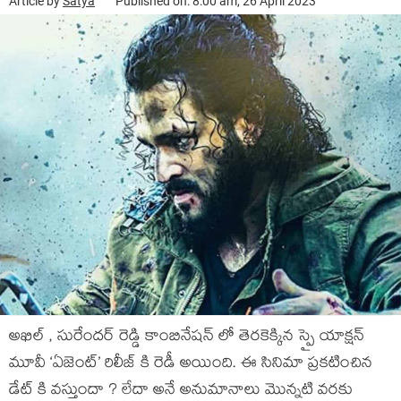
Article by
Satya
Published on: 8:00 am, 26 April 2023
అఖిల్ , సురేందర్ రెడ్డి కాంబినేషన్ లో తెరకెక్కిన స్పై యాక్షన్
మూవీ ‘ఏజెంట్’ రిలీజ్ కి రెడీ అయింది. ఈ సినిమా ప్రకటించిన
డేట్ కి వస్తుందా ? లేదా అనే అనుమానాలు మొన్నటి వరకు