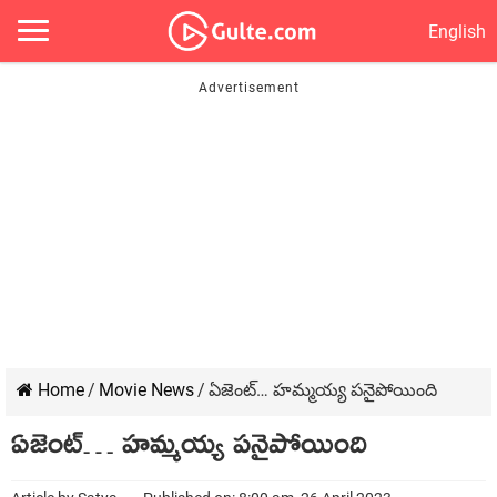
English
Home
/
Movie News
/
ఏజెంట్… హమ్మయ్య పనైపోయింది
ఏజెంట్… హమ్మయ్య పనైపోయింది