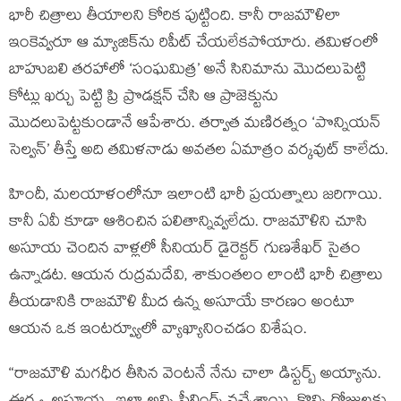
భారీ చిత్రాలు తీయాలని కోరిక పుట్టింది. కానీ రాజమౌళిలా
ఇంకెవ్వరూ ఆ మ్యాజిక్‌ను రిపీట్ చేయలేకపోయారు. తమిళంలో
బాహుబలి తరహాలో ‘సంఘమిత్ర’ అనే సినిమాను మొదలుపెట్టి
కోట్లు ఖర్చు పెట్టి ప్రి ప్రొడక్షన్ చేసి ఆ ప్రాజెక్టును
మొదలుపెట్టకుండానే ఆపేశారు. తర్వాత మణిరత్నం ‘పొన్నియన్
సెల్వన్’ తీస్తే అది తమిళనాడు అవతల ఏమాత్రం వర్కవుట్ కాలేదు.
హిందీ, మలయాళంలోనూ ఇలాంటి భారీ ప్రయత్నాలు జరిగాయి.
కానీ ఏవీ కూడా ఆశించిన పలితాన్నివ్వలేదు. రాజమౌళిని చూసి
అసూయ చెందిన వాళ్లలో సీనియర్ డైరెక్టర్ గుణశేఖర్ సైతం
ఉన్నాడట. ఆయన రుద్రమదేవి, శాకుంతలం లాంటి భారీ చిత్రాలు
తీయడానికి రాజమౌళి మీద ఉన్న అసూయే కారణం అంటూ
ఆయన ఒక ఇంటర్వ్యూలో వ్యాఖ్యానించడం విశేషం.
“రాజమౌళి మగధీర తీసిన వెంటనే నేను చాలా డిస్టర్బ్ అయ్యాను.