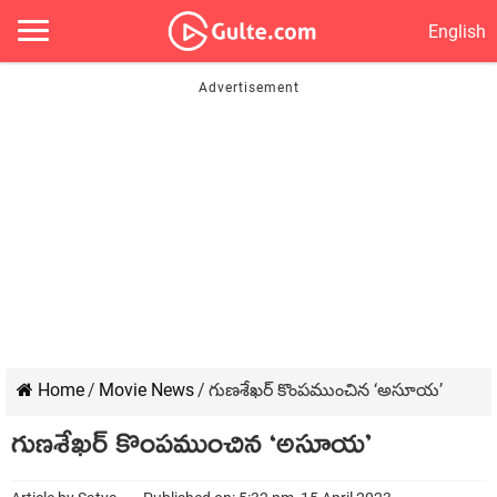
English
Home
/
Movie News
/
గుణశేఖర్ కొంపముంచిన ‘అసూయ’
గుణశేఖర్ కొంపముంచిన ‘అసూయ’