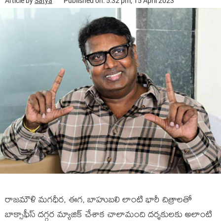
Article by
Satya
Published on: 5:32 pm, 15 April 2023
రాజమౌళి మగధీర, ఈగ, బాహుబలి లాంటి భారీ చిత్రాలతో
బాక్సాఫీస్ దగ్గర మ్యాజిక్ చేశాక చాలామంది దర్శకులకు అలాంటి