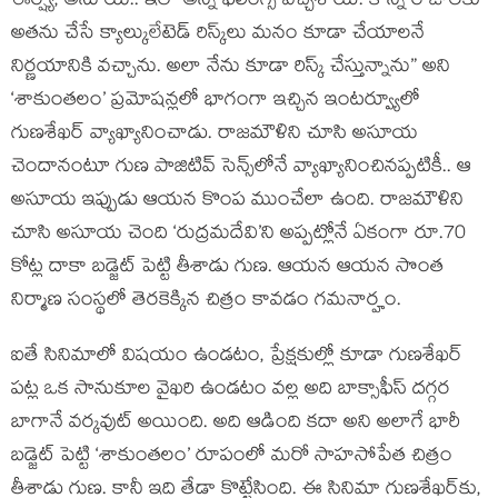
ఈర్ష్య, అసూయ.. ఇలా అన్ని ఫీలింగ్స్ వచ్చేశాయి. కొన్ని రోజులకు
అతను చేసే క్యాల్కులేటెడ్ రిస్క్‌లు మనం కూడా చేయాలనే
నిర్ణయానికి వచ్చాను. అలా నేను కూడా రిస్క్ చేస్తున్నాను” అని
‘శాకుంతలం’ ప్రమోషన్లలో భాగంగా ఇచ్చిన ఇంటర్వ్యూలో
గుణశేఖర్ వ్యాఖ్యానించాడు. రాజమౌళిని చూసి అసూయ
చెందానంటూ గుణ పాజిటివ్ సెన్స్‌లోనే వ్యాఖ్యానించినప్పటికీ.. ఆ
అసూయ ఇప్పుడు ఆయన కొంప ముంచేలా ఉంది. రాజమౌళిని
చూసి అసూయ చెంది ‘రుద్రమదేవి’ని అప్పట్లోనే ఏకంగా రూ.70
కోట్ల దాకా బడ్జెట్ పెట్టి తీశాడు గుణ. ఆయన ఆయన సొంత
నిర్మాణ సంస్థలో తెరకెక్కిన చిత్రం కావడం గమనార్హం.
ఐతే సినిమాలో విషయం ఉండటం, ప్రేక్షకుల్లో కూడా గుణశేఖర్
పట్ల ఒక సానుకూల వైఖరి ఉండటం వల్ల అది బాక్సాఫీస్ దగ్గర
బాగానే వర్కవుట్ అయింది. అది ఆడింది కదా అని అలాగే భారీ
బడ్జెట్ పెట్టి ‘శాకుంతలం’ రూపంలో మరో సాహసోపేత చిత్రం
తీశాడు గుణ. కానీ ఇది తేడా కొట్టేసింది. ఈ సినిమా గుణశేఖర్‌కు,