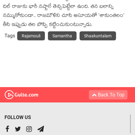
దిల్ రాజుకు భారీ నష్టాలే తెచ్చిపెట్టేలా ఉంది. తన బలాన్ని
నమ్ముకోకుండా.. రాజమౌళిని చూసి అసూయతో ‘శాకుంతలం’
తీసి ఇప్పుడు తల బొప్పి కట్టించుకుంటున్నాడు.
Tags
Rajamouli
Samantha
Shaakuntalam
Back To Top
FOLLOW US