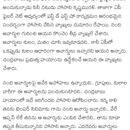
అందుకున్నాడు సినీ న‌టుడు పోసాని కృష్ణ‌ముర‌ళి. తాజాగా ఏపీ
ఫైబ‌ర్ నెట్ ఆధ్వ‌ర్యంలో ఫ‌స్ట్ డే ఫ‌స్ట్ షో కార్య‌క్ర‌మం ఆరంభమైన
సంద‌ర్భంగా పోసాని చేసిన వ్యాఖ్య‌లు దుమారం రేపాయి. నంది
అవార్డుల గురించి ఆయ‌న కొంచెం తీవ్ర వ్యాఖ్య‌లే చేశారు.
అవార్డులు కులం, మతం చూసి ఇవ్వ‌కూడ‌ద‌ని.. కానీ ఏపీలో
ఒక‌ప్పుడు కులం ఆధారంగా అవార్డులు ఇచ్చార‌ని ఆయ‌న అన్నారు.
చంద్ర‌బాబు ప్ర‌భుత్వ హ‌యాంను ఉద్దేశించే ఆయ‌న ఈ వ్యాఖ్య‌లు
చేశారు.
నంది అవార్డుల‌పై అనేక అపోహ‌లు ఉన్నాయ‌ని.. గ్రూపులు, కులాల
వారీగా ఈ అవార్డుల‌ను పంచుకుంటార‌ని.. చంద్ర‌బాబు
హ‌యాంలో ఇదే జ‌రిగింద‌ని పోసాని ఆరోపించారు. క‌ర్మ కాలి
త‌న‌కు టెంప‌ర్ సినిమాకు గాను నంది అవార్డు ఇచ్చార‌ని.. వేరే
ఆప్ష‌న్ లేకే త‌న‌ను ఆ అవార్డుకు ఎంపిక చేశార‌ని.. తాను కూడా
త‌ప్ప‌క తీసుకున్నాన‌ని పోసాని అన్నారు. ఎవ‌రెవ‌రు అవార్డులు