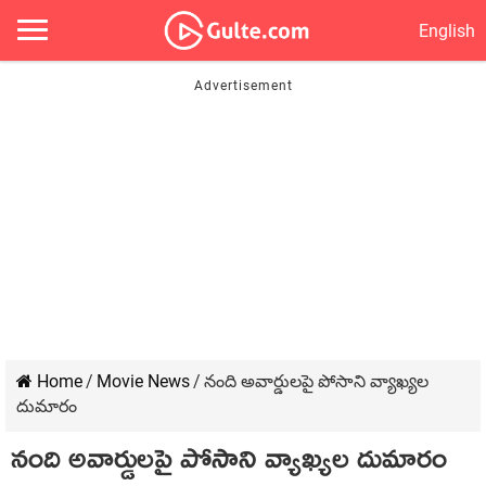
English
Home
/
Movie News
/
నంది అవార్డుల‌పై పోసాని వ్యాఖ్య‌ల
దుమారం
నంది అవార్డుల‌పై పోసాని వ్యాఖ్య‌ల దుమారం