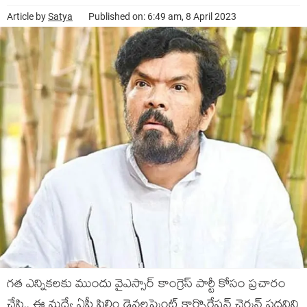
Article by
Satya
Published on: 6:49 am, 8 April 2023
గ‌త ఎన్నిక‌ల‌కు ముందు వైఎస్సార్ కాంగ్రెస్ పార్టీ కోసం ప్ర‌చారం
చేసి.. ఈ మ‌ధ్యే ఏపీ ఫిలిం డెవ‌లప్మెంట్ కార్పొరేష‌న్ ఛైర్మ‌న్ ప‌ద‌విని