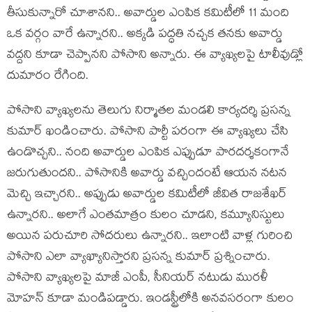
తీసుకున్నారో చూశాన‌ని.. అవార్డుల ఎంపిక క‌మిటీలో 11 మంది
ఒక వ‌ర్గం వారే ఉన్నార‌ని.. అక్క‌డి ప‌ద్ధ‌తి న‌చ్చ‌క‌ త‌న‌కు అవార్డు
వ‌ద్ద‌ని కూడా చెప్పాన‌ని పోసాని అన్నారు. ఈ వ్యాఖ్య‌ల‌పై టాలీవుడ్లో
దుమారం రేగింది.
పోసాని వ్యాఖ్య‌ల‌ను తెలుగు నిర్మాత‌ల మండ‌లి కార్య‌ద‌ర్శి ప్ర‌స‌న్న
కుమార్ ఖండించారు. పోసాని పార్టీ ప‌రంగా ఈ వ్యాఖ్య‌లు చేసి
ఉండొచ్చ‌ని.. నంది అవార్డుల ఎంపిక ఎప్పుడూ పార‌దర్శ‌కంగానే
జ‌రుగుతుంద‌ని.. పోసానికి అవార్డు వ‌చ్చిందంటే ఆయ‌న న‌ట‌న
మెచ్చి ఇచ్చార‌ని.. అప్పుడు అవార్డుల క‌మిటీలో జీవిత రాజ‌శేఖ‌ర్
ఉన్నార‌ని.. అలాగే ఎంత‌మాత్రం కులం చూడ‌ని, క‌మ్యూనిస్టులు
అయిన ప‌రుచూరి సోద‌రులు ఉన్నార‌ని.. ఇలాంటి వాళ్ల గురించి
పోసాని ఎలా వ్యాఖ్యానిస్తార‌ని ప్ర‌స‌న్న కుమార్ ప్ర‌శ్నించారు.
పోసాని వ్యాఖ్య‌ల‌పై మాజీ ఎంపీ, సీనియ‌ర్ న‌టుడు ముర‌ళీ
మోహ‌న్ కూడా మండిప‌డ్డారు. ఇండ‌స్ట్రీలోకి అన‌వ‌స‌రంగా కులం