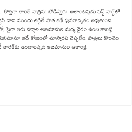
కొత్తగా తారక్ పాత్రను జోడిస్తారు. అలాంటపుడు ఫస్ట్ పార్ట్‌లో
ెక్టర్ దాని ముందు తగ్గితే పాత కథే పునరావృతం అవుతుంది.
ో, పైగా ఇరు వర్గాల అభిమానుల మధ్య వైరం ఉంది కాబట్టి
 సినిమానూ ఇదే కోణంలో చూస్తారని చెప్పలేం. పాత్రలు కొంచెం
టీ తారక్‌కు ఉండాలన్నది అభిమానుల ఆకాంక్ష.