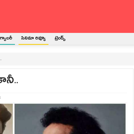
్యాలరీ
సినిమా రివ్యూ
ట్రెండ్స్
.
కానీ..
3