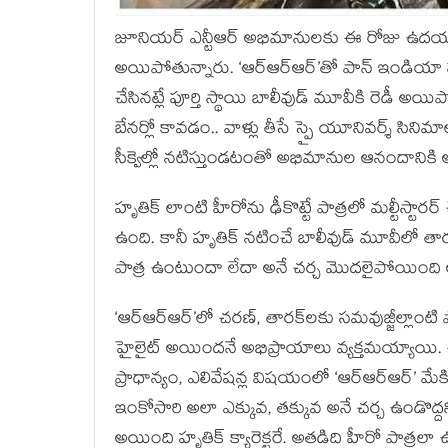
జూనియర్ ఎన్టీఆర్ అభిమానులకు ఈ రోజు ఉదయం బ
అయిపోతున్నారు. ‘ఆర్ఆర్ఆర్’తో పాన్ ఇండియా సూప
చేసినట్లే పూర్తి స్థాయి బాలీవుడ్ మూవీకి రెడీ అయ
బేనర్లో కావడం.. వాళ్లు తీసే స్పై యూనివర్శ్ సినిమాల
సీక్వెల్లో నటిస్తుండటంతో అభిమానుల ఆనందానికి అ
హృతిక్ లాంటి హీరోను ఢీకొట్టే పాత్రలో మల్టీస్టారర్
ఉంది. కానీ హృతిక్ నటించే బాలీవుడ్ మూవీలో తార
పాత్ర ఉంటుందా లేదా అనే చర్చ మొదలైపోయింది 
‘ఆర్ఆర్ఆర్’లో చరణ్, తారక్‌లకు సమవుజ్జీల్లాంటి పా
హైలైట్ అయిందనే అభిప్రాయాలు వ్యక్తమయ్యాయి. 
ప్రాధాన్యం, ఎలివేషన్ల విషయంలో ‘ఆర్ఆర్ఆర్’ మే
ఇంకోసారి అలా ఎక్కువ, తక్కువ అనే చర్చ ఉండొద్దని
అయింది హృతిక్ క్యారెక్టరే. అతడిది హీరో పాత్రలా ఉ