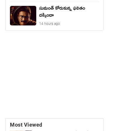
సుమంత్ కోరుకున్న ఫలితం
దక్కిందా
14 hours ago
Most Viewed