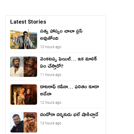
Latest Stories
సత్య హాస్యం చాలా ప్లస్
అవుతోంది
10 hours ago
వెంక‌ట‌ప్ప ఫెయిల్… ఇక మాలిక్
ఏం చేస్తాడో?
11 hours ago
డాటరాఫ్ రవీనా… ఫలితం కూడా
అదేనా
12 hours ago
దండోరా దర్శకుడు భలే షాకిచ్చాడే
13 hours ago