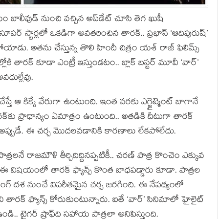
ాలీవుడ్ నుంచి వచ్చిన అప్‌డేట్ చూసి తెగ ఖుషీ
ర్ స్టార్లలో ఒకడిగా అవతరించిన తారక్.. ప్రభాస్ ‘ఆదిపురుష్’
ిపోయాడు. అతను చేస్తున్న తొలి హిందీ చిత్రం యశ్ రాజ్ ఫిలిమ్స్
్లోకి తారక్ కూడా ఎంట్రీ ఇస్తుండటం.. బ్లాక్ బస్టర్ మూవీ ‘వార్’
వధుల్లేవు.
 చేస్తే ఆ కిక్కే వేరుగా ఉంటుంది. ఇంత వరకు ఎగ్జైట్మెంట్ బాగానే
క్‌కు ప్రాధాన్యం ఏమాత్రం ఉంటుంది.. అతడికి దీటుగా తారక్
అప్పుడే. ఈ చర్చ మొదలవడానికి కారణాలు లేకపోలేదు.
త్రలనే రాజమౌళి తీర్చిదిద్దినప్పటికీ.. చరణ్ పాత్ర కొంచెం ఎక్కువ
ఈ విషయంలో తారక్ ఫ్యాన్స్ కొంత బాధపడ్డారు కూడా. పాత్రల
కింగ్ దశ నుంచే విపరీతమైన చర్చ జరగింది. ఈ నేపథ్యంలో
 తారక్ ఫ్యాన్స్ కోరుకుంటున్నారు. ఐతే ‘వార్’ సినిమాలో హైలైట్
ండి.. టైగర్ ష్రాఫ్‌ది సహాయ పాత్రలా అనిపిస్తుంది.