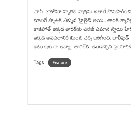
‘వార్-2’లోనూ హృతిక్ పాత్రను అలాగే కొనసాగించి.. 
మాదిరే హృతిక్ ఎక్కువ హైలైట్ అయి.. తారక్ క్యార
కాకపోతే ఇక్కడ తారక్‌కు చరణ్ సమాన స్థాయి హీర
ఇక్కడ అవసరానికి మించి చర్చ జరిగింది. బాలీవుడ్
అటు ఇటుగా ఉన్నా.. తారక్‌కు ఉండాల్సిన ప్రయారి
Tags
Feature