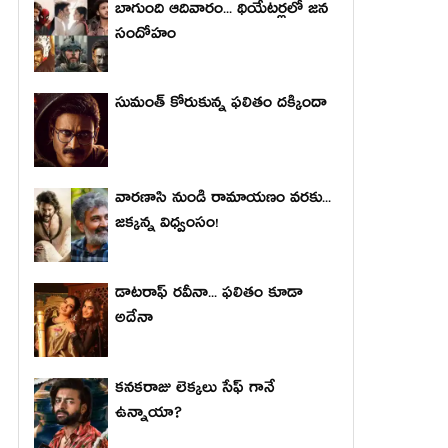
బాగుంది ఆదివారం... థియేటర్లలో జన
సందోహం
సుమంత్ కోరుకున్న ఫలితం దక్కిందా
వారణాసి నుండి రామాయణం వరకు...
జక్కన్న విధ్వంసం!
డాటరాఫ్ రవీనా... ఫలితం కూడా
అదేనా
కనకరాజు లెక్కలు సేఫ్ గానే
ఉన్నాయా?