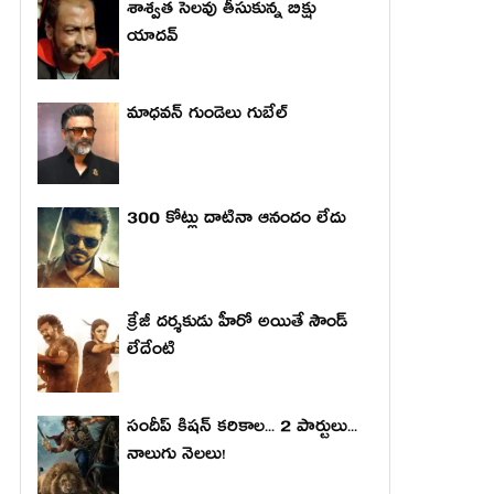
శాశ్వత సెలవు తీసుకున్న బిక్షు
యాదవ్
మాధ‌వ‌న్ గుండెలు గుబేల్‌
300 కోట్లు దాటినా ఆనందం లేదు
క్రేజీ దర్శకుడు హీరో అయితే సౌండ్
లేదేంటి
సందీప్ కిషన్ కరికాల... 2 పార్టులు...
నాలుగు నెలలు!