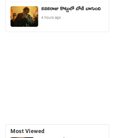
కనకరాజు కొట్టులో బోణీ బాగుంది
4 hours ago
Most Viewed