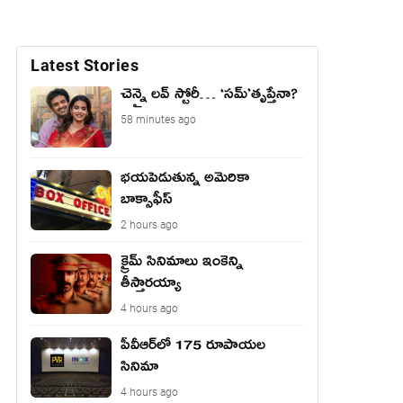
Latest Stories
చెన్నై లవ్ స్టోరీ… ‘సమ్’తృప్తేనా?
58 minutes ago
భయపెడుతున్న అమెరికా
బాక్సాఫీస్
2 hours ago
క్రైమ్ సినిమాలు ఇంకెన్ని
తీస్తారయ్యా
4 hours ago
పీవీఆర్‌లో 175 రూపాయల
సినిమా
4 hours ago