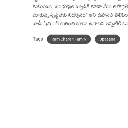
కుటుంబం, బంధువుల ఒత్తిడికి కూడా మేం త‌లొగ్గ
మాకున్న స్ప‌ష్ట‌త‌కు నిద‌ర్శ‌నం” అని ఉపాస‌న తెలి
బాడీ షేమింగ్ గురించి కూడా ఉపాస‌న ఇప్ప‌టికే ఓప
Tags
Ram Charan Family
Upasana