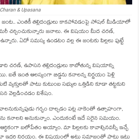
Charan & Upasana
ాస‌న జంట.. ఎంత‌కీ త‌ల్లిదండ్రులు కాక‌పోవ‌డంపై సోష‌ల్ మీడియాలో
ు పెట్టి మ‌రీ చ‌ర్చించుకున్నారు జ‌నాలు. ఈ విష‌యం మీద చ‌ర‌ణ్‌,
న్నారు. ఏదో స‌మ‌స్య ఉండ‌టం వ‌ల్ల ఈ జంట‌కు పిల్ల‌లు పుట్టే
 చ‌ర‌ణ్‌, ఉపాస‌న త‌ల్లిదండ్రులు కాబోతున్న విష‌యాన్ని
యి. ఐతే ఇంత ఆల‌స్యంగా బిడ్డ‌ను క‌నాల‌న్న నిర్ణ‌యం పెళ్లి
 వ్య‌క్తుల‌తో పాటు కుటుంబ స‌భ్యుల ఒత్తిడిని కూడా త‌ట్ట‌కుని
పాస‌న వెల్ల‌డించ‌డం విశేషం.
వాల‌నుకున్న‌పుడు గ‌ర్భం దాల్చ‌డం ప‌ట్ల‌ నాకెంతో ఉత్సాహంగా,
ిడ్డ‌ల‌ను కనాల‌ని అనుకున్నాం. ఎందుకంటే ఇదే సరైన స‌మ‌యం.
ికంగా బ‌లోపేతం అయ్యాం. మా పిల్ల‌ల‌కు కావాల్సిన‌వ‌న్నీ ఇచ్చే
్న‌ది మా ఇద్ద‌రి నిర్ణ‌యం. ఈ విష‌యంలో అటు స‌మాజంతో పాటు ఇటు