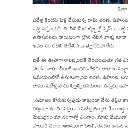
Ram 
ప‌దేళ్ల కింద‌ట పెళ్లి చేసుకున్న రామ్ చ‌ర‌ణ్‌, ఉప
పెద్ద చ‌ర్చే జ‌రిగింది. దీని మీద ట్విట్ట‌ర్లో స్పేస్‌ల
ఉపాస‌న‌ల‌ను దారుణంగా ట్రోల్ చేసిన వాళ్లు కూడా ఉ
అవ‌కాశం లేద‌ని తేల్చేసిన వాళ్లూ లేక‌పోలేదు.
ఐతే ఈ ఊహాగానాల‌న్నింటికీ తెర‌దించుతూ గ‌త ఏడాది
వెల్ల‌డించారు. దీంతో అంద‌రి నోళ్ల‌కు తాళాలు ప‌డ్డా
స‌మ‌యంలోనే తీసుకున్నారట చ‌ర‌ణ్‌, ఉపాస‌న‌. బ‌య‌టి
తాము ప‌దేళ్ల పాటు పిల్ల‌ల్ని క‌న‌కుండా ఉన్న‌ట్లు ఉ
“స‌మాజం కోరుకున్న‌పుడు కాకుండా నేను త‌ల్లిని కా
గ‌ర్వంగా ఉంది. పెళ్ల‌యిన ప‌దేళ్ల త‌ర్వాత మేం బ
మేమిద్ద‌రం మా రంగాల్లో ఎదిగాం. మాకు మేముగా ఆర్థ
స్థాయికి చేరాం. ఆల‌స్యంగా పిల్ల‌ల్ని క‌న‌డం అన