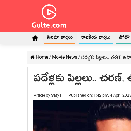
సినిమా వార్తలు
రాజకీయ వార్తలు
ఫోటో గ
Home
/
Movie News
/
ప‌దేళ్ల‌కు పిల్ల‌లు.. చ‌ర‌ణ్‌, 
ప‌దేళ్ల‌కు పిల్ల‌లు.. చ‌ర‌ణ
Article by
Satya
Published on: 1:42 pm, 4 April 202