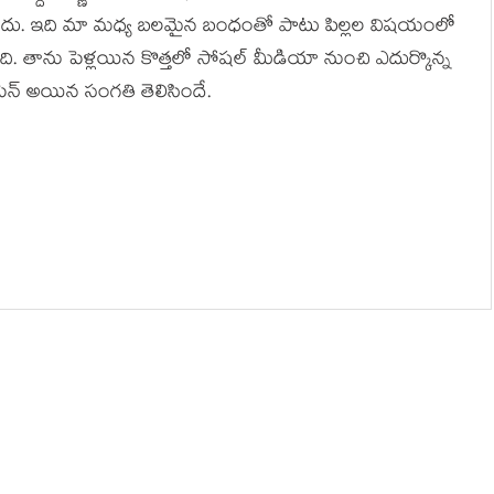
‌లేదు. ఇది మా మధ్య బ‌ల‌మైన బంధంతో పాటు పిల్ల‌ల విష‌యంలో
పింది. తాను పెళ్ల‌యిన కొత్త‌లో సోష‌ల్ మీడియా నుంచి ఎదుర్కొన్న
ెన్ అయిన సంగ‌తి తెలిసిందే.