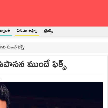
్యాలరీ
సినిమా రివ్యూ
ట్రెండ్స్
ఉపాస‌న ముందే ఫిక్స్
్‌, ఉపాస‌న ముందే ఫిక్స్
3