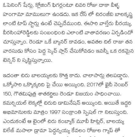
ఓపెనింగ్ షేర్లు, క్లోజింగ్ ఫిగర్లంటూ చివరి రోజు దాకా వీళ్ళ
హంగామా మాములుగా ఉండదు. ఇక రేస్ లో చిరంజీవి బాలకృష్ణ
లాంటి టాప్ స్టార్లు ఉంటే చెప్పదేముంది. ఈసారి వాల్తేరు వీరయ్య,
వీరసింహారెడ్డిలకు సంబంధించి ఎలాంటి వాతావరణం ఏర్పడిందో
చూస్తున్నాం. రెండూ ఒకే బ్యానర్ కావడం, అవతల దిల్ రాజు తన
వారసుడు కోసం పెద్ద స్కెచ్ ప్లాన్ చేసుకోవడం ఇవన్నీ ఒక రకమైన
టెన్షన్ ని సృష్టిస్తున్నాయి.
ఇదంతా చిరు బాలయ్యలకు కొత్త కాదు. చాలాసార్లు తలపడ్డారు.
ఒక్కోసారి ఒక్కొక్కరిది పై చేయి అయ్యింది. 2017లో ఖైదీ నెంబర్
150, గౌతమిపుత్ర శాతకర్ణిలు రెండూ విజయం సాధించాయి.
కమర్షియల్ లెక్కల్లో చిరుది డామినేషన్ అయ్యింది. అయితే ఇద్దరి
అభిమానులకు మాత్రం 1997 సంక్రాంతి స్పెషల్ గా నిలుస్తుంది.
ఎందుకంటే ఆ టైంలో చిరు కంబ్యాక్ మూవీ హిట్లర్, బాలయ్య
విలేజ్ మసాలా డ్రామా పెద్దన్నయ్య కేవలం రోజుల గ్యాప్ తో