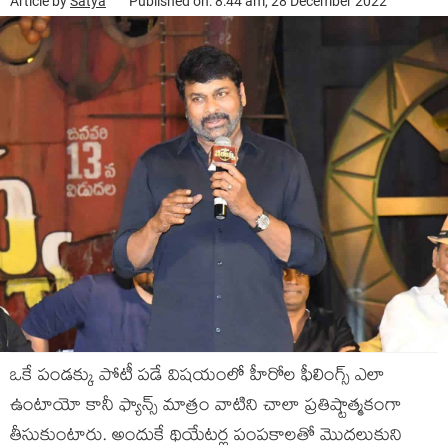
Article by
Satya
Published on: 8:44 am, 28 December 2022
ఒకే పండక్కు పోటీ పడే విషయంలో హీరోల ఫీలింగ్స్ ఎలా
ఉంటాయో కానీ ఫ్యాన్స్ మాత్రం వాటిని చాలా ప్రతిష్టాత్మకంగా
తీసుకుంటారు. అందుకే థియేటర్ల పంపకాలతో మొదలుకుని