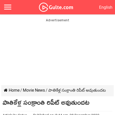
English
Home
/
Movie News
/
పాతికేళ్ల సంక్రాంతి రిపీట్ అవుతుందట
పాతికేళ్ల సంక్రాంతి రిపీట్ అవుతుందట