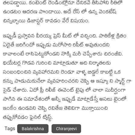
తలపడ్డాయి. కంటెంట్ రెండింట్లోనూ దేనికవే తీసిపోని రీతిలో
ఉండటం ఆదరణ పొందాయి. అదే రేస్ లో ఉన్న వెంకటేష్
చిన్నబ్బాయి డిజాస్టర్ కావడం వేరే విషయం.
ఇప్పుడీ ప్రస్తావన వీరయ్య ప్రెస్ మీట్ లో వచ్చింది. పాతికేళ్ల క్రితం
ఏదైతే జరిగిందో ఇప్పుడు మరోసారి రిపీట్ అవుతుందని
కావాలంటే రాసిపెట్టుకోండని నొక్కి మరీ చెప్పేశారు చిరంజీవి.
థియేటర్ల గొడవ గురించి మాట్లాడుతూ అది నిర్మాతలకు
సంబంధించిన వ్యవహారమని రెండూ వాళ్ళ బిడ్డలే కాబట్టి ఒక
కన్ను పొడుచుకునేలా వ్యవహరించరని చెప్పి ఆ ఇష్యూ ని స్మార్ట్ గా
సైడ్ చేశారు. ఏదో ప్రీ రిలీజ్ ఈవెంట్ టైపు లో చాలా సుదీర్ఘంగా
సాగిన ఈ సమావేశంలో అన్నీ ఇప్పుడే మాట్లాడేస్తే అసలు టైంలో
ఇంకేం ఉండవని చెప్పి రవితేజ తెలివిగా ముక్తాయించి
తప్పుకోవడం ఫైనల్ ట్విస్ట్.
Tags
Balakrishna
Chiranjeevi