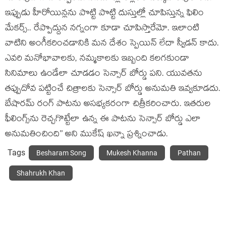
ఇప్పుడు హీరోయిన్లను పొట్టి పొట్టి దుస్తుల్లో చూపిస్తున్న ఫిలిం
మేకర్స్.. రేప్పొద్దున నగ్నంగా కూడా చూపిస్తారేమో. ఇలాంటి
వాటిని అంగీకరించడానికి మన దేశం స్పెయిన్ లేదా స్వీడన్ కాదు.
ఎవరి మనోభావాలకు, నమ్మకాలకు ఇబ్బంది కలగకుండా
సినిమాలు ఉండేలా చూడడం సెన్సార్ బోర్డు పని. యువతను
తప్పుదోవ పట్టించే చిత్రాలకు సెన్సార్ బోర్డు అనుమతి ఇవ్వకూడదు.
బేషారమ్ రంగ్ పాటను అసభ్యకరంగా చిత్రీకరించారు. ఇతరుల
ఫీలింగ్స్‌ను రెచ్చగొట్టేలా ఉన్న ఈ పాటను సెన్సార్ బోర్డు ఎలా
అనుమతించింది’’ అని ముకేష్ ఖన్నా ప్రశ్నించాడు.
Tags
Besharam Song
Mukesh Khanna
Pathan
Shahrukh Khan