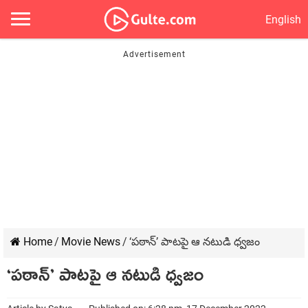
English
Home
/
Movie News
/
‘పఠాన్’ పాటపై ఆ నటుడి ధ్వజం
‘పఠాన్’ పాటపై ఆ నటుడి ధ్వజం