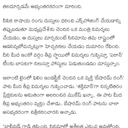
తలదూర్చడమే అభ్యంతరకరంగా మారింది.
దీపిక కాషాయ రంగు దుస్తులు ధరించి ఎక్స్‌పోజింగ్ చేయడాన్ని
తప్పుబడుతూ మధ్యప్రదేశ్‌కు చెందిన ఒక మంత్రి విమర్శలు
చేయడం, ఆ దుస్తులు మార్చకుంటే సినిమాను తమ రాష్ట్రంలో
ఆడనివ్వబోమన్నట్లుగా హెచ్చరికలు చేయడం దుమారం రేపింది.
దీని మీద ఇంకో వర్గం తీవ్ర స్థాయిలో విమర్శలు గుప్పిస్తూ, ‘పఠాన్’
టీంకు బాసటగా నిలుస్తూ పోస్టులు పెడుతుండడం చూస్తున్నాం.
ఇలాంటి టైంలో ఫిలిం ఇండస్ట్రీకే చెందిన ఒక వ్యక్తి ‘బేషారమ్ రంగ్’
పాట మీద తీవ్ర విమర్శలు గుప్పించాడు. ‘శక్తిమాన్’గా నిన్నటితరం
ప్రేక్షకులను అమితంగా అలరించిన ముకేష్ ఖన్నా.. ఈ పాట మీద
తీవ్ర అభ్యంతరం వ్యక్తం చేశాడు.. బేషారమ్ రంగ్ పాటను చాలా
అసభ్యకరంగా చిత్రీకరించారని అన్నాడు.
‘‘బాలీవుడ్ గాడి తప్పింది. సినిమాల్లో అశ్లీలత ఎక్కువ అవుతోంది.