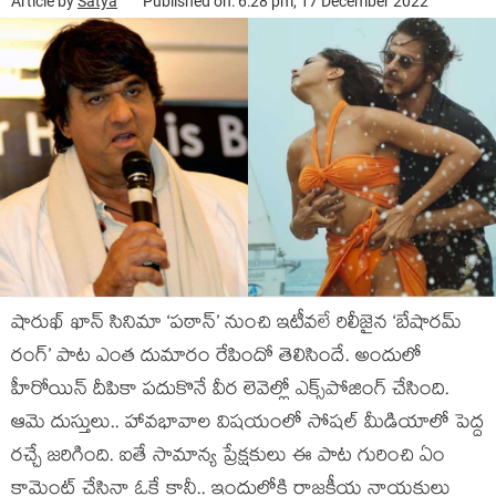
Article by
Satya
Published on: 6:28 pm, 17 December 2022
షారుఖ్ ఖాన్ సినిమా ‘పఠాన్’ నుంచి ఇటీవలే రిలీజైన ‘బేషారమ్
రంగ్’ పాట ఎంత దుమారం రేపిందో తెలిసిందే. అందులో
హీరోయిన్ దీపికా పదుకొనే వీర లెవెల్లో ఎక్స్‌పోజింగ్ చేసింది.
ఆమె దుస్తులు.. హావభావాల విషయంలో సోషల్ మీడియాలో పెద్ద
రచ్చే జరిగింది. ఐతే సామాన్య ప్రేక్షకులు ఈ పాట గురించి ఏం
కామెంట్ చేసినా ఓకే కానీ.. ఇందులోకి రాజకీయ నాయకులు