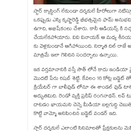
స్టార్ క్యాస్టింగ్ లేకుండా దర్శకులే హీరోలుగా
ఒకప్పుడు ఎస్వి కృష్ణారెడ్డి భీభత్సమైన ఫామ్ అన
ఉగాది, అభిషేకంలు చేశారు. కానీ ఆడియన్స్ కి నచ్చల
చేయలేకపోయారు. వివి వినాయక్ ఆ మధ్య శీనయ్య 
కు వెళ్లకుండానే ఆగిపోయింది. నిర్మాత దిల్ రాజ
మాత్రమే ఇలా గెలిచిన సందర్భాలు ఉన్నాయి.
ఇక వర్తమానానికి వస్తే సౌత్ లోనే కాదు ఇండియా వైడ్
మొదటి పేరు రిషబ్ శెట్టి. కేవలం 16 కోట్ల బడ్జెట
క్రియేటర్ గా బాలీవుడ్ లోనూ ఈ శాండల్ వుడ్ టా
అద్భుతమిది. రెండో వ్యక్తి ప్రదీప్ రంగనాథన్. లవ్ ట
దాటడం ఖాయమని చెన్నై మీడియా బల్లగుద్ది చెబుతో
కొట్టి వామ్మో అనిపించిన బడ్జెట్ వండర్ ఇది.
స్టార్ దర్శకులే ఎలాంటి సినిమాలతో ప్రేక్షకులను మ