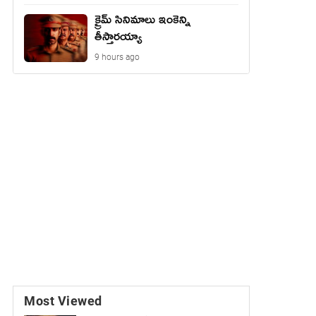
క్రైమ్ సినిమాలు ఇంకెన్ని
తీస్తారయ్యా
9 hours ago
Most Viewed