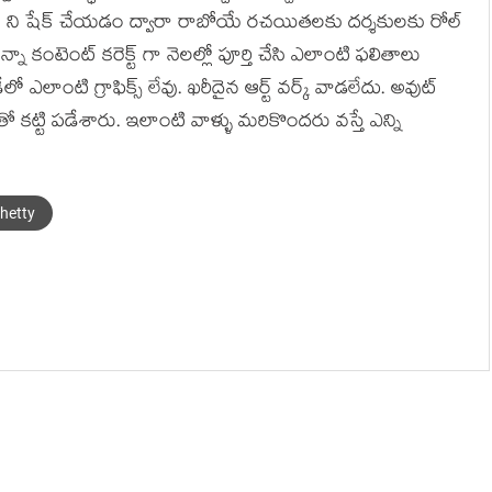
ాఫీస్ ని షేక్ చేయడం ద్వారా రాబోయే రచయితలకు దర్శకులకు రోల్
నా కంటెంట్ కరెక్ట్ గా నెలల్లో పూర్తి చేసి ఎలాంటి ఫలితాలు
 ఎలాంటి గ్రాఫిక్స్ లేవు. ఖరీదైన ఆర్ట్ వర్క్ వాడలేదు. అవుట్
ో కట్టి పడేశారు. ఇలాంటి వాళ్ళు మరికొందరు వస్తే ఎన్ని
hetty