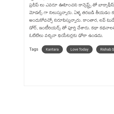
ప్రదీప్ లు ఎవరూ ఊహించని కాన్సెప్ట్స్ తో బాక్స
మోడల్స్ గా నిలుస్తున్నారు. ఏళ్ళ తరబడి తీయడం కన్
అందుకోవచ్చో నిరూపిస్తున్నారు. కాంతార, లవ్ టుడేలో
డోర్, ఇంటీరియర్స్ తో పూర్తి చేశారు. కథా కథనాలత
ఓటిటిలు వచ్చినా థియేటర్లకు ఢోకా ఉండదు.
Tags
Kantara
Love Today
Rishab S