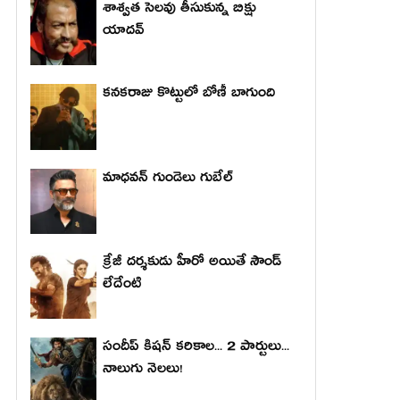
శాశ్వత సెలవు తీసుకున్న బిక్షు
యాదవ్
కనకరాజు కొట్టులో బోణీ బాగుంది
మాధ‌వ‌న్ గుండెలు గుబేల్‌
క్రేజీ దర్శకుడు హీరో అయితే సౌండ్
లేదేంటి
సందీప్ కిషన్ కరికాల... 2 పార్టులు...
నాలుగు నెలలు!