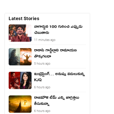
Latest Stories
నాగార్జున 100 గురించి ఎప్పుడు
చెబుతారు
11 minutes ago
రాకాసి గాడ్జిల్లాని రామాయణ
తొక్కగలదా
5 hours ago
ఇంట్రెస్టింగ్… అనుష్క వదులుకున్న
KJQ
6 hours ago
రాజమౌళి టీమ్ ఎన్ని జాగ్రత్తలు
తీసుకున్నా
6 hours ago