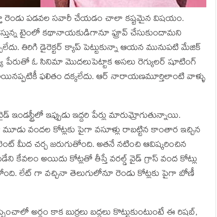
 నటిస్తూ రెండు పడవల సవారీ చేయడం చాలా కష్టమైన విషయం.
ుభవిస్తున్న టైంలో కథానాయకుడిగానూ ప్రూవ్ చేసుకుందామని
ేదు. తిరిగి డైరెక్టర్ క్యాప్ పెట్టుకున్నా ఆయన మునుపటి మేజిక్
పేరుతో ఓ సినిమా మొదలుపెట్టాక అసలు రెగ్యులర్ షూటింగ్
ే అయినప్పటికీ ఫలితం దక్కలేదు. ఆర్ నారాయణమూర్తిలాంటి వాళ్ళు
 ఇండస్ట్రీలో ఇప్పుడు ఇద్దరి పేర్లు మారుమ్రోగుతున్నాయి.
్ తో మూడు వందల కోట్లకు పైగా వసూళ్లు రాబట్టిన కాంతార ఇచ్చిన
లెంట్ మీద చర్చ జరుగుతోంది. అతనే నటించి ఆవిష్కరించిన
ుడేని కేవలం అయిదు కోట్లతో తీస్తే వరల్డ్ వైడ్ గ్రాస్ వంద కోట్లు
ంది. లేట్ గా వచ్చినా తెలుగులోనూ రెండు కోట్లకు పైగా బోణీ
ెప్పించాలో అర్థం కాక బుర్రలు బద్దలు కొట్టుకుంటుంటే ఈ రిషబ్,