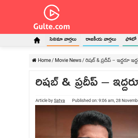
సినిమా వార్తలు
రాజకీయ వార్తలు
ఫోటో గ
Home
/
Movie News
/
రిషబ్ & ప్రదీప్ – ఇద్దరూ ఇద్ద
రిషబ్ & ప్రదీప్ – ఇద్దరూ
Article by
Satya
Published on: 9:06 am, 28 Novemb