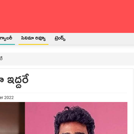
్యాలరీ
సినిమా రివ్యూ
ట్రెండ్స్
రే
 ఇద్దరే
er 2022