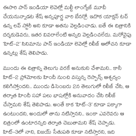
ఈసారి పాన్ ఇండియా లెవెల్లో మల్టీ లాంగ్వేజ్ మూవీ
చేయనున్నాడట శేష్ అన్నపూర్ణ వారి బేనర్లో. ఇదొక యాక్షన్ టచ్
ఉన్న లవ్ స్టోరీ అని కూడా అతను వెల్లడించాడు. ఐతే ఈ చిత్రానికి
దర్శకుడెవరు, ఇతర వివరాలేంటి అన్నది వెల్లడించలేదు. మరోవైపు
‘హిట్-2’ సినిమాను పాన్ ఇండియా లెవెల్లో రిలీజ్ ఆలోచన కూడా
ఉన్నట్లు శేష్ తెలిపాడు.
ముందు ఈ చిత్రాన్ని తెలుగు వరకే అనుకుని చేశామని.. కానీ
హిట్-2 ప్రోమోలకు హిందీ నుంచి వస్తున్న రెస్పాన్స్ ఆశ్చర్యం
కలిగిస్తోందని.. ముందు డిసెంబరు 2న తెలుగులో రిలీజ్ చేసి, ఆ
తర్వాత హిందీ సహా పలు భాషల్లోకి అనువాదం చేసి రిలీజ్
చేస్తామని శేష్ తెలిపాడు. అంతే కాక ‘హిట్-3’ కూడా పక్కాగా
ఉంటుందని, అందులో తాను నటిస్తానని.. ఇంకా ఎవరెవరు ఆ
చిత్రంలో ఉంటారన్నది తర్వాత చెబుతామని శేష్ చెప్పాడు.
హిట్-3లో నాని, విజయ్ సేతుపతి కూడా నటిస్తారని, ఇది