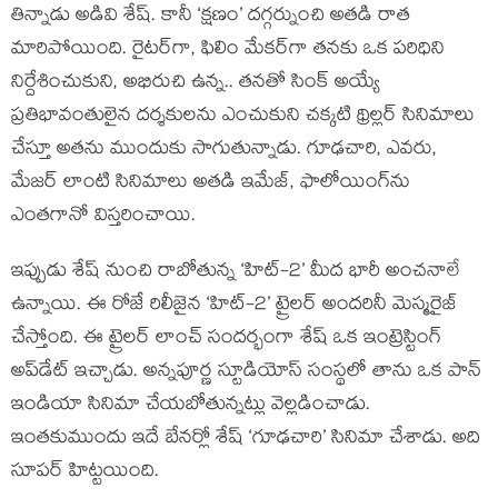
తిన్నాడు అడివి శేష్. కానీ ‘క్షణం’ దగ్గర్నుంచి అతడి రాత
మారిపోయింది. రైటర్‌గా, ఫిలిం మేకర్‌గా తనకు ఒక పరిధిని
నిర్దేశించుకుని, అభిరుచి ఉన్న.. తనతో సింక్ అయ్యే
ప్రతిభావంతులైన దర్శకులను ఎంచుకుని చక్కటి థ్రిల్లర్ సినిమాలు
చేస్తూ అతను ముందుకు సాగుతున్నాడు. గూఢచారి, ఎవరు,
మేజర్ లాంటి సినిమాలు అతడి ఇమేజ్‌, ఫాలోయింగ్‌ను
ఎంతగానో విస్తరించాయి.
ఇప్పుడు శేష్ నుంచి రాబోతున్న ‘హిట్-2’ మీద భారీ అంచనాలే
ఉన్నాయి. ఈ రోజే రిలీజైన ‘హిట్-2’ ట్రైలర్ అందరినీ మెస్మరైజ్
చేస్తోంది. ఈ ట్రైలర్ లాంచ్ సందర్భంగా శేష్ ఒక ఇంట్రెస్టింగ్
అప్‌డేట్ ఇచ్చాడు. అన్నపూర్ణ స్టూడియోస్ సంస్థలో తాను ఒక పాన్
ఇండియా సినిమా చేయబోతున్నట్లు వెల్లడించాడు.
ఇంతకుముందు ఇదే బేనర్లో శేష్ ‘గూఢచారి’ సినిమా చేశాడు. అది
సూపర్ హిట్టయింది.