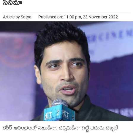
సినిమా
Article by
Satya
Published on: 11:00 pm, 23 November 2022
కెరీర్ ఆరంభంలో నటుడిగా, దర్శకుడిగా గట్టి ఎదురు దెబ్బలే