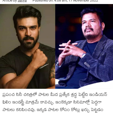
Article by
Satya
Published on: 4:08 am, 17 November 2022
ప్ర‌పంచ సినీ చ‌రిత్ర‌లో పాట‌ల మీద ప్ర‌త్యేక శ్ర‌ద్ధ పెట్టేది ఇండియ‌న్
ఫిలిం ఇండ‌స్ట్రీ మాత్ర‌మే కావ‌చ్చు. ఇంకెక్క‌డా సినిమాల్లో పెద్ద‌గా
పాట‌లు క‌నిపించ‌వు. ఇక్క‌డ పాట‌ల కోసం కోట్లు ఖ‌ర్చు పెట్ట‌డం