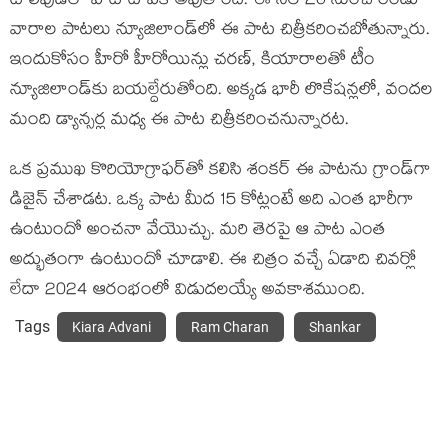
టాలీవుడ్‌లో హాట్ టాపిక్ అవుతోంది. ఈ నెల 20 నుంచి రెండు
వారాల పాట‌లు న్యూజిలాండ్‌లో ఈ పాట చిత్రీక‌రించ‌బోతున్నారు.
ఇందుకోసం హీరో హీరోయిన్లు చ‌ర‌ణ్‌, కియారాల‌తో టీం
న్యూజిలాండ్‌కు బ‌య‌ల్దేరుతోంది. అక్క‌డ భారీ లొకేష‌న్ల‌లో, వంద‌ల
మంది డ్యాన్స‌ర్ల మ‌ధ్య ఈ పాట చిత్రీక‌రించ‌నున్నార‌ట‌.
ఒక ప్ర‌ముఖ కొరియోగ్రాఫ‌ర్‌తో క‌లిసి శంక‌ర్ ఈ పాట‌ను గ్రాండ్‌గా
డిజైన్ చేశాడ‌ట‌. ఒక్క పాట మీద 15 కోట్లంటే అది ఎంత భారీగా
ఉంటుందో అంచ‌నా వేయొచ్చు. మ‌రి తెర‌పై ఆ పాట ఎంత
అద్భుతంగా ఉంటుందో చూడాలి. ఈ చిత్రం వ‌చ్చే ఏడాది చివ‌ర్లో
లేదా 2024 ఆరంభంలో విడుద‌ల‌య్యే అవ‌కాశ‌ముంది.
Tags
Kiara Advani
Ram Charan
Shankar