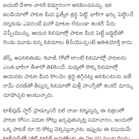
బ‌య‌టి దేశాల వారికి విడ్డూరంగా అనిపించ‌వ‌చ్చు. ఇక
ఇండియాలో పాట‌ల మీద ప్ర‌త్యేక శ్ర‌ద్ధ పెట్టి, భారీగా ఖ‌ర్చు పెట్టించే
ద‌ర్శ‌కుడు ఎవ‌రంటే మ‌రో మాట‌ల లేకుండా శంక‌ర్ పేరు
చెప్పేయొచ్చు. ఆయ‌న సినిమాల్లో పాట‌ల మీద పెట్టే బ‌డ్జెట్‌తో
రెండు మూడు చిన్న సినిమాలు తీసేయొచ్చంటే అతిశ‌యోక్తి కాదు.
జీన్స్, అప‌రిచితుడు, శివాజీ, రోబో లాంటి సినిమాట్లో పాట‌ల‌ను
ఎంత భారీగా తీశారో తెలిసిందే. మ‌ధ్య‌లో కొన్ని సినిమాల్లో
ఆయ‌న‌కు పాట‌ల మీద కొంచెం శ్ర‌ద్ధ త‌గ్గిన‌ట్లు అనిపించింది. ఐతే
రామ్ చ‌ర‌ణ్‌తో తీస్తున్న సినిమాలో మ‌ళ్లీ సాంగ్స్‌లో శంక‌ర్ మార్కు
చూడొచ్చ‌ని అంటున్నారు.
టాలీవుడ్ స్టార్ ప్రొడ్యూస‌ర్ దిల్ రాజు నిర్మిస్తున్న ఈ చిత్రంలో
పాట‌ల కోసం ప‌దుల కోట్లు ఖ‌ర్చ‌వుతున్న‌ట్ల స‌మాచారం. ఇందులో
ఒక్క పాట‌కే రూ.15 కోట్లు వెచ్చిస్తున్నార‌ట‌. ఇప్పుడు ఈ విష‌య‌మే