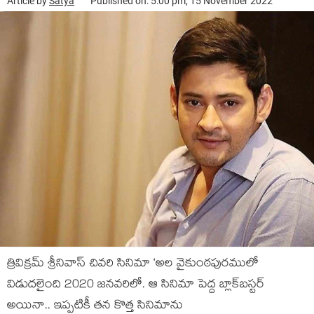
Article by
Satya
Published on: 5:00 pm, 15 November 2022
త్రివిక్రమ్ శ్రీనివాస్ చివరి సినిమా ‘అల వైకుంఠపురములో
విడుదలైంది 2020 జనవరిలో. ఆ సినిమా పెద్ద బ్లాక్‌బస్టర్
అయినా.. ఇప్పటికీ తన కొత్త సినిమాను