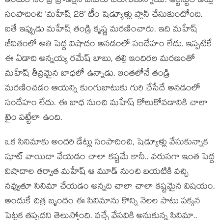
ఇందుకోసం ప్రి ప్రొడక్షన్ పనులు జరుగుతున్నాయి. ఆర్టిస్టుల డేట్లు
సంపాదించి ‘మహేష్ 28’ టీం షెడ్యూళ్లు ప్లాన్ చేసుకుంటోంది.
ఐతే ఇప్పుడు మహేష్ తండ్రి కృష్ణ మరణించారు. ఇది మహేష్
జీవితంలో అతి పెద్ద విషాదం అనడంలో సందేహం లేదు. ఇప్పటికే
ఈ ఏడాది అన్నయ్య రమేష్ బాబు, తల్లి ఇందిరల మరణంతో
మహేష్ తీవ్రమైన బాధలో ఉన్నాడు. ఇంతలోనే తండ్రి
మరణించడం ఆయన్ని కుంగుబాటుకు గురి చేసేదే అనడంలో
సందేహం లేదు. ఈ బాధ నుంచి మహేష్ కోలుకోవడానికి చాలా
టైం పట్టేలా ఉంది.
ఒక సినిమాకు అందరి డేట్లు సంపాదించి, షెడ్యూళ్లు వేసుకున్నాక
షూట్ వాయిదా వేయడం చాలా కష్టమే కానీ.. వరుసగా ఇంత పెద్ద
విషాదాల తర్వాత మహేష్ ఆ మూడ్ నుంచి బయటికి వచ్చి
నవ్వుతూ సినిమా చేయడం అన్నది చాలా చాలా కష్టమైన విషయం.
అందుకే చిత్ర బృందం ఈ సినిమాను కొన్ని నెలల పాటు పక్కన
పెట్టక తప్పదని తెలుస్తోంది. వచ్చే వేసవికి అనుకున్న సినిమా..