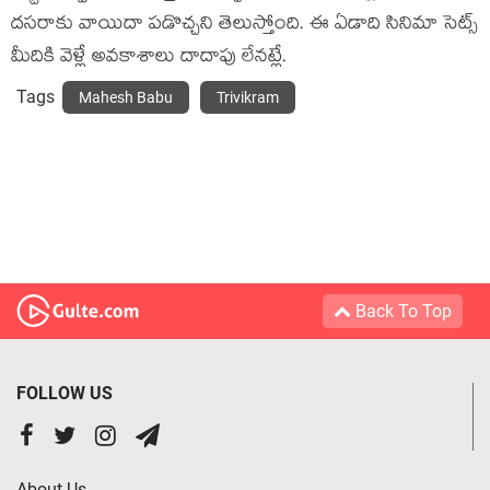
దసరాకు వాయిదా పడొచ్చని తెలుస్తోంది. ఈ ఏడాది సినిమా సెట్స్
మీదికి వెళ్లే అవకాశాలు దాదాపు లేనట్లే.
Tags
Mahesh Babu
Trivikram
Back To Top
FOLLOW US
About Us