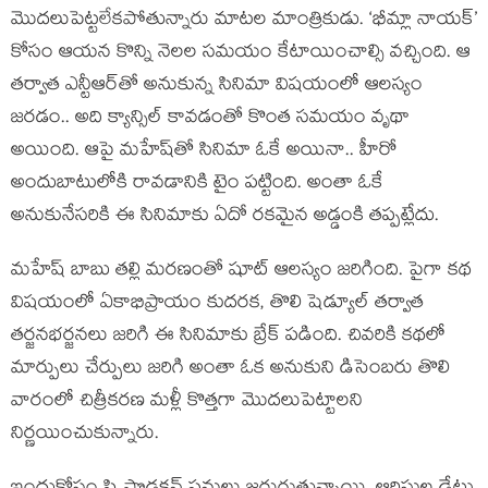
మొదలుపెట్టలేకపోతున్నారు మాటల మాంత్రికుడు. ‘భీమ్లా నాయక్’
కోసం ఆయన కొన్ని నెలల సమయం కేటాయించాల్సి వచ్చింది. ఆ
తర్వాత ఎన్టీఆర్‌తో అనుకున్న సినిమా విషయంలో ఆలస్యం
జరడం.. అది క్యాన్సిల్ కావడంతో కొంత సమయం వృథా
అయింది. ఆపై మహేష్‌తో సినిమా ఓకే అయినా.. హీరో
అందుబాటులోకి రావడానికి టైం పట్టింది. అంతా ఓకే
అనుకునేసరికి ఈ సినిమాకు ఏదో రకమైన అడ్డంకి తప్పట్లేదు.
మహేష్ బాబు తల్లి మరణంతో షూట్ ఆలస్యం జరిగింది. పైగా కథ
విషయంలో ఏకాభిప్రాయం కుదరక, తొలి షెడ్యూల్ తర్వాత
తర్జనభర్జనలు జరిగి ఈ సినిమాకు బ్రేక్ పడింది. చివరికి కథలో
మార్పులు చేర్పులు జరిగి అంతా ఓక అనుకుని డిసెంబరు తొలి
వారంలో చిత్రీకరణ మళ్లీ కొత్తగా మొదలుపెట్టాలని
నిర్ణయించుకున్నారు.