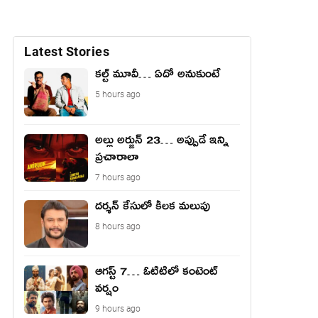
Latest Stories
కల్ట్ మూవీ… ఏదో అనుకుంటే
5 hours ago
అల్లు అర్జున్ 23… అప్పుడే ఇన్ని
ప్రచారాలా
7 hours ago
దర్శన్ కేసులో కీలక మలుపు
8 hours ago
ఆగస్ట్ 7… ఓటిటిలో కంటెంట్
వర్షం
9 hours ago