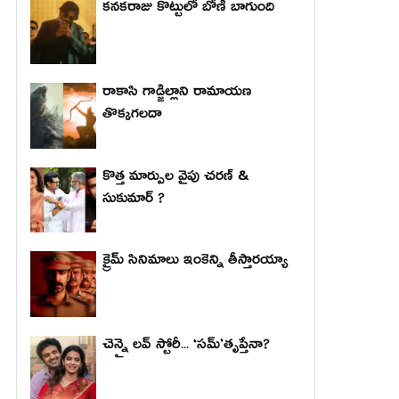
కనకరాజు కొట్టులో బోణీ బాగుంది
రాకాసి గాడ్జిల్లాని రామాయణ
తొక్కగలదా
కొత్త మార్పుల వైపు చరణ్ &
సుకుమార్ ?
క్రైమ్ సినిమాలు ఇంకెన్ని తీస్తారయ్యా
చెన్నై లవ్ స్టోరీ... ‘సమ్’తృప్తేనా?