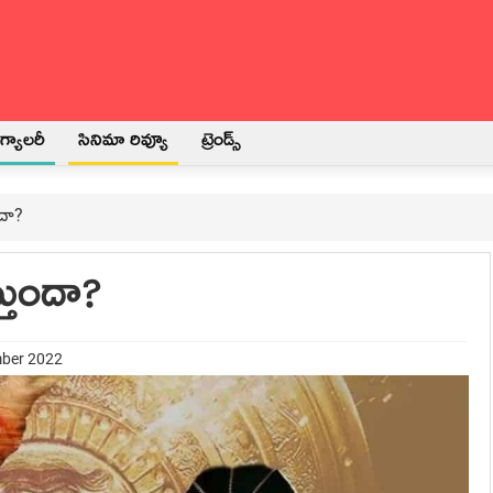
్యాలరీ
సినిమా రివ్యూ
ట్రెండ్స్
ందా?
్తుందా?
mber 2022