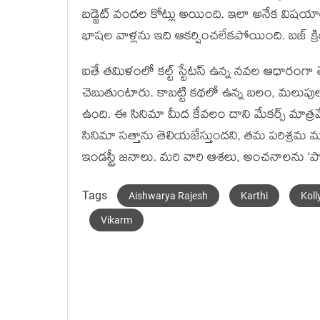
బడ్జెట్ వందల కోట్లు అయింది. ఇలా అనేక విషయాల్ల
భాషల వాళ్లను ఇది ఆకర్షించలేకపోయింది. బజ్ క
ఐతే తమిళంలో కల్ట్ స్టేటస్ ఉన్న నవల ఆధారంగా 
చెబుతుంటారు. కాబట్టి కథలో ఉన్న బలం, మలుపులు 
ఉంది. ఈ సినిమా మీద కేవలం దాని మేకర్స్ మాత్
సినిమా సత్తాను తెలియజేస్తుందని, తమ పరిశ్రమ మళ్
ఇండస్ట్రీ జనాలు. మరి వారి ఆశలు, అంచనాలను ‘ప
Tags
Aishwarya Rajesh
Karthi
Kol
Vikarm