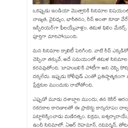
ఒకప్పుడు ఇండియా మొత్తానికి సినిమాల విషయంలో ఆ
నాణ్యత, వైవిధ్యం, భారీతనం, రీచ్ అంతా కూడా వేర
ఇన్ఫీరియర్‌గా ఫీలయ్యేవాళ్లం. తమిళ ఫిలిం మేకర్
పూర్తిగా మారిపోయింది.
మన సినిమాల క్వాలిటీ పెరిగింది. వాటి రీచ్ ఎక్కడి
చెప్పినా తక్కువే. అదే సమయంలో తమిళ సినిమాల
కరవవుతోంది. ‘బాహుబలి’కి పోటీగా అని చెప్పి కొన్
దక్కలేదు. ఇప్పుడు కోలీవుడ్ ఎంతో ప్రతిష్ఠాత్మకంగా భ
ప్రేక్షకుల ముందుకు రాబోతోంది.
ఎప్పుడో మూడు దశాబ్దాల ముందు, తన కెరీర్ ఆర
రకరకాల కారణాలతో ఈ ప్రాజెక్టు కార్యరూపం దాల్చల
పట్టాలెక్కించాడు మణిరత్నం. విక్రమ, ఐశ్వర్యారాయ్,
ఉందీ సినిమాలో. ఏఆర్ రెహమాన్, రవివర్మన్, తోటత