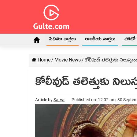
సినిమా వార్తలు
రాజకీయ వార్తలు
ఫోటో గ
Home
/
Movie News
/
కోలీవుడ్ తలెత్తుకు నిలుస్తు
కోలీవుడ్ తలెత్తుకు నిలుస
Article by
Satya
Published on: 12:02 am, 30 Septe