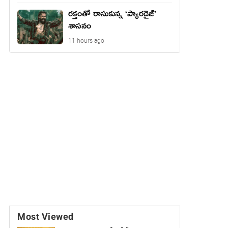
రక్తంతో రాసుకున్న ‘ప్యారడైజ్’
శాసనం
11 hours ago
Most Viewed