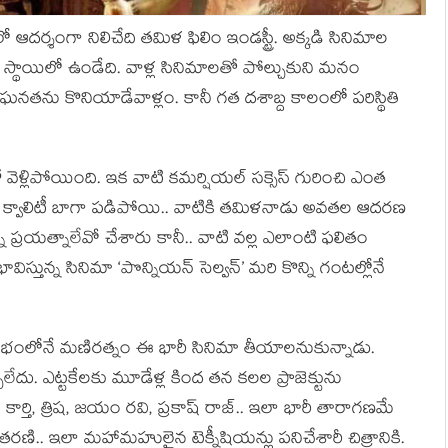
దర్శంగా నిలిచేది తమిళ ఫిలిం ఇండస్ట్రీ. అక్కడి సినిమాల
ే స్థాయిలో ఉండేది. వాళ్ల సినిమాలతో పోల్చుకుని మనం
స్ ఘనతను కొనియాడేవాళ్లం. కానీ గత దశాబ్ద కాలంలో పరిస్థితి
కో వెళ్లిపోయింది. ఇక వాటి కమర్షియల్ సక్సెస్ గురించి ఎంత
 క్వాలిటీ బాగా పడిపోయి.. వాటికి తమిళనాడు అవతల ఆదరణ
ని ప్రయత్నాలేవో చేశారు కానీ.. వాటి వల్ల ఎలాంటి ఫలితం
ావిస్తున్న సినిమా ‘పొన్నియన్ సెల్వన్’ మరి కొన్ని గంటల్లోనే
ంభంలోనే మణిరత్నం ఈ భారీ సినిమా తీయాలనుకున్నాడు.
ేదు. ఎట్టకేలకు మూడేళ్ల కింద తన కలల ప్రాజెక్టును
 కార్తి, త్రిష, జయం రవి, ప్రకాష్ రాజ్.. ఇలా భారీ తారాగణమే
రణి.. ఇలా మహామహులైన టెక్నీషియన్లు పనిచేశారీ చిత్రానికి.