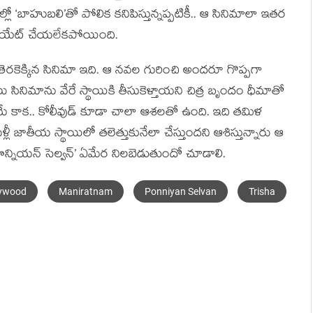
ో ‘బాహుబలి’తో పోలిక కనిపిస్తున్నప్పటికీ.. ఆ సినిమాలా ఇతర
్రియేట్ చేయలేకపోయింది.
తెరకెక్కిన సినిమా ఇది. ఆ నవల గురించి అందరూ గొప్పగా
సినిమాను వేరే స్థాయికి తీసుకెళ్తాయని చిత్ర బృందం ధీమాతో
రమే కాక.. కోలీవుడ్ కూడా చాలా ఆశలతో ఉంది. ఇది తమిళ
లీ జాతీయ స్థాయిలో తలెత్తుకునేలా చేస్తుందని ఆశిస్తున్నారు ఆ
ొన్నియన్ సెల్వన్’ ఏమేర నిలబెడుతుందో చూడాలి.
lywood
Maniratnam
Ponniyan Selvan
Trisha