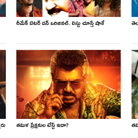
రీమేక్ బెటర్ దన్ ఒరిజినల్.. లిస్టు చూస్తే షాకే
తె
ారు
తమిళ ప్రేక్షకుల టేస్ట్ ఇదా?
తమ