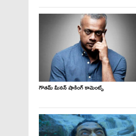
గౌతమ్ మీనన్ షాకింగ్ కామెంట్స్