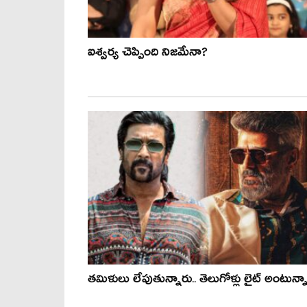
ఐశ్వర్య చెప్పింది నిజమేనా?
తమిళులు లేపుతున్నారు.. తెలుగోళ్లు లైట్ అంటున్న