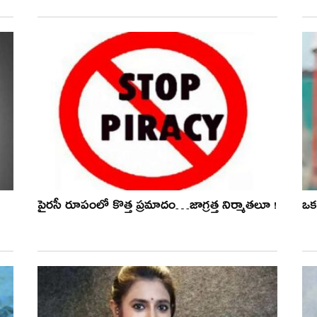
పైరసీ రూపంలో కొత్త ప్రమాదం…జాగ్రత్త నిర్మాతలూ !
ఒక