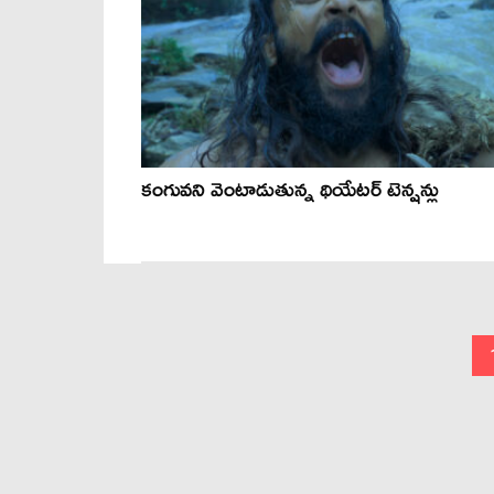
కంగువని వెంటాడుతున్న థియేటర్ టెన్షన్లు