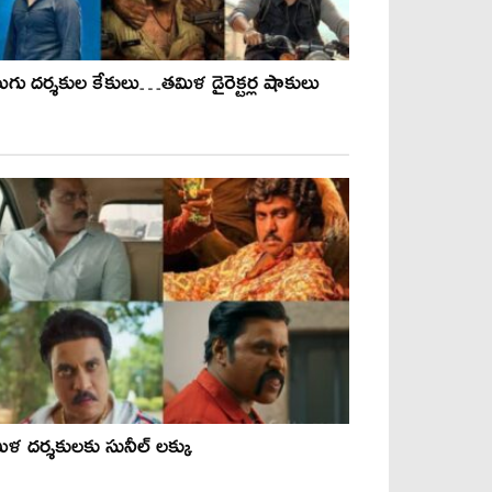
లుగు దర్శకుల కేకులు…తమిళ డైరెక్టర్ల షాకులు
ిళ దర్శకులకు సునీల్ లక్కు