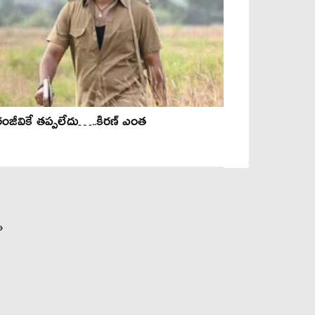
రంజీవికే తప్పలేదు…..కిరణ్ ఎంత
»