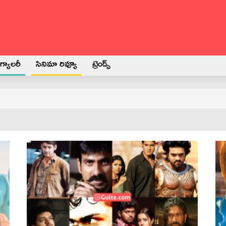
్యాలరీ
సినిమా రివ్యూ
ట్రెండ్స్