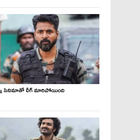
్క సినిమాతో లీగ్ మారిపోయింది