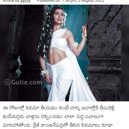
Article by
Satya
Published on: 7:38 pm, 2 August 2022
ఈ రోజుల్లో సినిమా తీయడం కంటే దాన్ని జనాల్లోకి తీసుకెళ్లి
థియేటర్లకు వాళ్లను రప్పించడం చాలా పెద్ద సవాలుగా
మారిపోతోంది. క్రేజీ కాంబినేషన్లలో తీసిన సినిమాలు కూడా