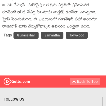
ఆ పని చేస్తూనే.. మరోవైపు ఒక క్రమ పద్ధతిలో ప్రమోషనల్
కంటెంట్ రిలీజ్ చేస్తూ సినిమాను వార్తల్లో ఉండేలా చూస్తుంది.
హైప్ పెంచుతుంది. ఈ విషయంలో గుణశేఖర్ సహా అందరూ
రాజమౌళి చూసి నేర్చుకోవాల్సిన అవసరం ఎంతైనా ఉంది.
Tags
Gunasekhar
Samantha
Tollywood
Back To Top
FOLLOW US