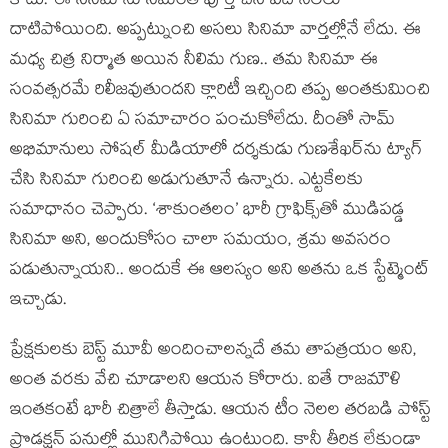
కాదు. ఈ సినిమాను సమంత పూర్తి చేసి పది నెలలు
దాటిపోయింది. అప్పట్నుంచి అసలు సినిమా వార్తల్లోనే లేదు. ఈ
మధ్య చిత్ర నిర్మాత అయిన నీలిమ గుణ.. తమ సినిమా ఈ
సంవత్సరమే రిలీజవుతుందని క్లారిటీ ఇచ్చింది తప్ప అంతకుమించి
సినిమా గురించి ఏ సమాచారం పంచుకోలేదు. దీంతో సామ్
అభిమానులు సోషల్ మీడియాలో దర్శకుడు గుణశేఖర్‌ను ట్యాగ్
చేసి సినిమా గురించి అడుగుతూనే ఉన్నారు. ఎట్టకేలకు
సమాధానం చెప్పారు. ‘శాకుంతలం’ భారీ గ్రాఫిక్స్‌తో ముడిపడ్డ
సినిమా అని, అందుకోసం చాలా సమయం, శ్రమ అవసరం
పడుతున్నాయని.. అందుకే ఈ ఆలస్యం అని అతను ఒక స్టేట్మెంట్
ఇచ్చాడు.
ప్రేక్షకులకు బెస్ట్ మూవీ అందించాలన్నదే తమ తాపత్రయం అని,
అంత వరకు వేచి చూడాలని ఆయన కోరారు. ఐతే రాజమౌళి
ఇంతకంటే భారీ చిత్రాలే తీస్తాడు. ఆయన టీం నెలల తరబడి పోస్ట్
ప్రొడక్షన్ పనుల్లో మునిగిపోయి ఉంటుంది. కానీ తీరిక లేకుండా