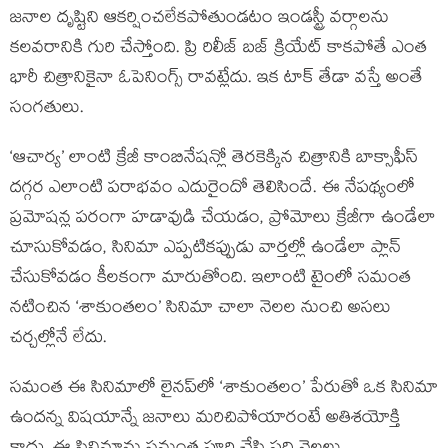
జనాల దృష్టిని ఆకర్షించలేకపోతుండటం ఇండస్ట్రీ వర్గాలను
కలవరానికి గురి చేస్తోంది. ప్రి రిలీజ్ బజ్ క్రియేట్ కాకపోతే ఎంత
భారీ చిత్రానికైనా ఓపెనింగ్స్ రావట్లేదు. ఇక టాక్ తేడా వస్తే అంతే
సంగతులు.
‘ఆచార్య’ లాంటి క్రేజీ కాంబినేషన్లో తెరకెక్కిన చిత్రానికి బాక్సాఫీస్
దగ్గర ఎలాంటి పరాభవం ఎదురైందో తెలిసిందే. ఈ నేపథ్యంలో
ప్రమోషన్ల పరంగా హడావుడి చేయడం, ప్రోమోలు క్రేజీగా ఉండేలా
చూసుకోవడం, సినిమా ఎప్పటికప్పుడు వార్తల్లో ఉండేలా ప్లాన్
చేసుకోవడం కీలకంగా మారుతోంది. ఇలాంటి టైంలో సమంత
నటించిన ‘శాకుంతలం’ సినిమా చాలా నెలల నుంచి అసలు
చర్చల్లోనే లేదు.
సమంత ఈ సినిమాలో లైనప్‌లో ‘శాకుంతలం’ పేరుతో ఒక సినిమా
ఉందన్న విషయాన్నే జనాలు మరిచిపోయారంటే అతిశయోక్తి