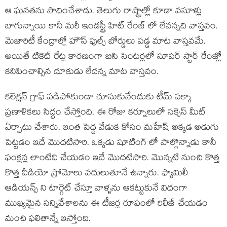
ఆ ఘనతను సాధించేశాడు. తెలుగు రాష్ట్రాల్లో కూడా వసూళ్లు
బాగున్నాయి కానీ మరీ ఇండస్ట్రీ హిట్ రేంజ్ లో లేవన్నది వాస్తవం.
మెజారిటీ కేంద్రాల్లో హౌస్ ఫుల్స్ బోర్డులు పడ్డ మాట వాస్తవమే.
అయితే టికెట్ రేట్ల కారణంగా బిసి సెంటర్లలో సూపర్ స్టార్ రేంజ్లో
కనిపించాల్సిన దూకుడు లేదన్న మాట వాస్తవం.
కలెక్షన్ గ్రాఫ్ పడిపోకుండా చూసుకునేందుకు టీమ్ పక్కా
ప్రణాళికలు సిద్ధం చేస్తోంది. ఈ రోజు కర్నూలులో సక్సెస్ మీట్
ఏర్పాటు చేశారు. ఇంత పెద్ద వేడుక కోసం మహేష్ అక్కడ అడుగు
పెట్టడం ఇదే మొదటిసారి. ఒక్కడు షూటింగ్ లో పాల్గొన్నాడు కానీ
ఫంక్షన్ల లాంటివి చేయడం ఇదే మొదటిసారి. మొన్నటి నుంచి కొత్త
కొత్త వీడియో ప్రోమోలు వదులుతూనే ఉన్నారు. ఫ్యామిలీ
ఆడియన్స్ ని టార్గెట్ చేస్తూ వాళ్ళను ఆకట్టుకునే విధంగా
ముఖ్యమైన సన్నివేశాలను ఈ టీజర్ల రూపంలో రిలీజ్ చేయడం
మంచి ఫలితాన్నే ఇస్తోంది.