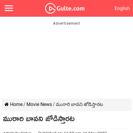
English
Home
/
Movie News
/
మురారి బావని జోడిస్తారట
మురారి బావని జోడిస్తారట