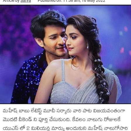
Article by
Satya
Published on: 11:58 am, 16 May 2022
మహేష్ బాబు లేటెస్ట్ మూవీ సర్కారు వారి పాట విజయవంతంగా
మొదటి వీకెండ్ ని పూర్తి చేసుకుంది. కేవలం నాలుగు రోజులకే
యుఎస్ లో 2 మిలియన్ల మార్కు అందుకుని మహేష్ నాలుగోసారి