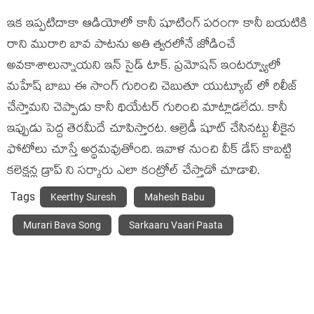
ఇక ఇప్పటిదాకా ఆడియోలో కానీ షూటింగ్ పరంగా కానీ బయటికి
రాని మురారి బావ పాటను అతి త్వరలోనే జోడించే
అవకాశాలున్నాయని ఇన్ సైడ్ టాక్. ప్రమోషన్ ఇంటర్వ్యూలో
మహేష్ బాబు ఈ సాంగ్ గురించి చెబుతూ యుట్యూబ్ లో రిలీజ్
చేస్తామని చెప్పాడు కానీ థియేటర్ గురించి మాట్లాడలేదు. కానీ
ఇప్పుడు పెద్ద తెరమీదే చూపిస్తారట. ఆల్రెడీ షూట్ చేసినట్టు లీకైన
ఫోటోలు చూస్తే అర్థమవుతోంది. ఇవాళ నుంచి వీక్ డేస్ కాబట్టి
కలెక్షన్ల డ్రాప్ ని సర్కారు ఎలా కంట్రోల్ చేస్తాడో చూడాలి.
Tags
Keerthy Suresh
Mahesh Babu
Murari Bava Song
Sarkaaru Vaari Paata