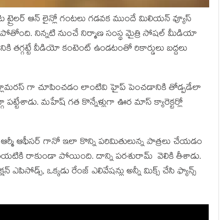
 ట్రైలర్ ఆన్ లైన్లో గంటలు గడవక ముందే మిలియన్ వ్యూస్
తోంది. నిన్నటి నుంచే నిర్మాణ సంస్థ మైత్రి సోషల్ మీడియా
ికి తగ్గట్టే వీడియో కంటెంట్ ఉండటంతో రికార్డులు బద్దలు
్ ని గ్లామరస్ గా చూపించడం లాంటివి హైప్ పెంచడానికి తోడ్పడేలా
 పట్టేశాడు. మహేష్ గత కొన్నేళ్లుగా ఊర మాస్ క్యారెక్టర్లో
ఆర్మీ ఆఫీసర్ గానో ఇలా కొన్ని పరిమితులున్న పాత్రలు చేయడం
యటికి రాకుండా పోయింది. దాన్ని పరశురామ్ వెలికి తీశాడు.
ఎపిసోడ్స్, ఒక్కడు రేంజ్ ఎలివేషన్లు అన్నీ మిక్స్ చేసి ఫ్యాన్స్