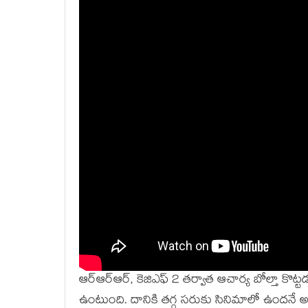
ఆర్ఆర్ఆర్, కెజిఎఫ్ 2 తర్వాత ఆచార్య బోల్తా కొట్టడంత
ఉంటుంది. దానికి తగ్గ సరుకు సినిమాలో ఉందనే