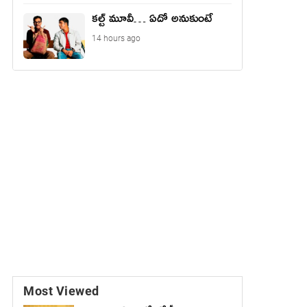
కల్ట్ మూవీ… ఏదో అనుకుంటే
14 hours ago
Most Viewed