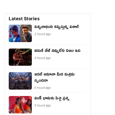
Latest Stories
విశ్వనాథంని కవ్విస్తున్న విశాల్
2 hours ago
వరుణ్ తేజ్ నమ్మలేని నిజం ఇది
4 hours ago
జడల్ జమానా మీద మిశ్రమ
స్పందనా
6 hours ago
వింక్ భామకు పిచ్చి ప్రశ్న
9 hours ago