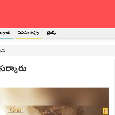
్యాలరీ
సినిమా రివ్యూ
ట్రెండ్స్
కారు
 సర్కారు
2