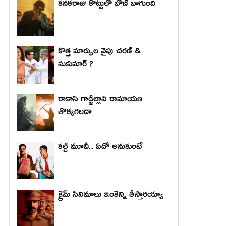
కనకరాజు కొట్టులో బోణీ బాగుంది
కొత్త మార్పుల వైపు చరణ్ &
సుకుమార్ ?
రాకాసి గాడ్జిల్లాని రామాయణ
తొక్కగలదా
కల్ట్ మూవీ... ఏదో అనుకుంటే
క్రైమ్ సినిమాలు ఇంకెన్ని తీస్తారయ్యా