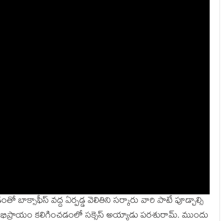
ో బాక్సాఫీస్ వద్ద ఏర్పడ్డ వెలితిని సర్కారు వారి పాటే పూడ్చాల్సి
 అభిప్రాయం కలిగించడంలో సక్సెస్ అయ్యాడు పరశురామ్. ముందు