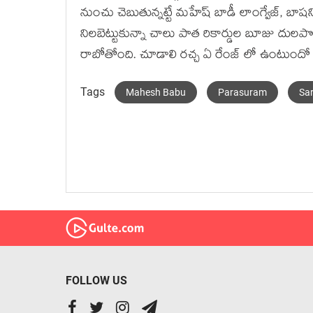
నుంచు చెబుతున్నట్టే మహేష్ బాడీ లాంగ్వేజ్, బా
నిలబెట్టుకున్నా చాలు పాత రికార్డుల బూజు దులపొచ్
రాబోతోంది. చూడాలి రచ్చ ఏ రేంజ్ లో ఉంటుందో
Tags
Mahesh Babu
Parasuram
Sa
FOLLOW US