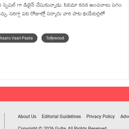
షని స్పెషల్ గా డిజైన్ చేసుకున్నాడు. సినిమా కనక అంచనాలు సగం
చు. సరిగ్గా పది రోజుల్లో సర్కారు వారి పాట థియేటర్లలో
rkaaru Vaari Paata
Tollywood
About Us
Editorial Guidelines
Privacy Policy
Adve
Copyright © 2026 Gulte, All Rights Reserved.