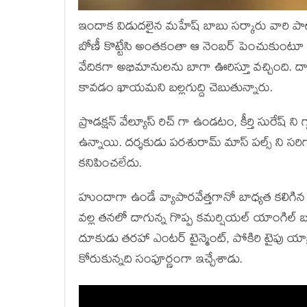
ఇందాక విడుదలైన మహేష్ బాబు సర్కారు వారి పాట
బోణీ కొట్టేసి అంతకంతా ఆ నెంబర్ పెంచుకుంటూ పో
వేదికగా అభిమానులను బాగా ఊరిస్తూ వచ్చింది. దాన
కావడం ఖాయమని బల్లగుద్ది చెబుతున్నారు.
ప్రొడక్షన్ వేల్యూస్ రిచ్ గా ఉండటం, కీర్తి సురేష
ఉన్నాయి. దర్శకుడు పరశురామ్ మాస్ పల్స్ ని సరిగ్గా
కనిపించలేదు.
హుందాగా ఉండే వ్యాపారవేత్తగానో బాధ్యత కలిగిన 
వల్ల తనలో దాగున్న గొప్ప కమర్షియల్ యాంగిల్ బ
దూకుడు తరహా ఎంటర్ టైన్మెంట్, పోకిరి టైపు యాక్షన్ 
కోరుకున్నది సంపూర్ణంగా ఇచ్చేశాడు.