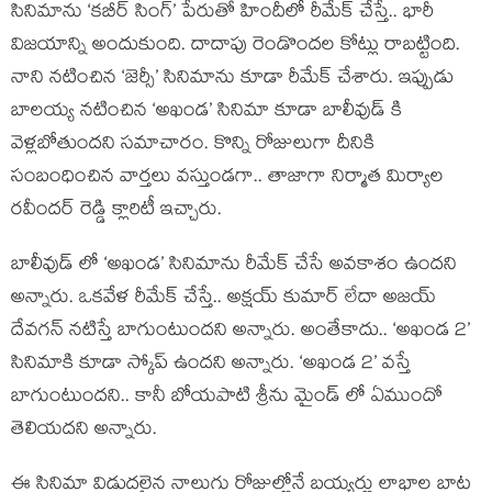
సినిమాను ‘కబీర్ సింగ్’ పేరుతో హిందీలో రీమేక్ చేస్తే.. భారీ
విజయాన్ని అందుకుంది. దాదాపు రెండొందల కోట్లు రాబట్టింది.
నాని నటించిన ‘జెర్సీ’ సినిమాను కూడా రీమేక్ చేశారు. ఇప్పుడు
బాలయ్య నటించిన ‘అఖండ’ సినిమా కూడా బాలీవుడ్ కి
వెళ్లబోతుందని సమాచారం. కొన్ని రోజులుగా దీనికి
సంబంధించిన వార్తలు వస్తుండగా.. తాజాగా నిర్మాత మిర్యాల
రవీందర్ రెడ్డి క్లారిటీ ఇచ్చారు.
బాలీవుడ్ లో ‘అఖండ’ సినిమాను రీమేక్ చేసే అవకాశం ఉందని
అన్నారు. ఒకవేళ రీమేక్ చేస్తే.. అక్షయ్ కుమార్ లేదా అజయ్
దేవగన్ నటిస్తే బాగుంటుందని అన్నారు. అంతేకాదు.. ‘అఖండ 2’
సినిమాకి కూడా స్కోప్ ఉందని అన్నారు. ‘అఖండ 2’ వస్తే
బాగుంటుందని.. కానీ బోయపాటి శ్రీను మైండ్ లో ఏముందో
తెలియదని అన్నారు.
ఈ సినిమా విడుదలైన నాలుగు రోజుల్లోనే బయ్యర్లు లాభాల బాట