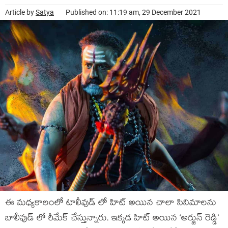
Article by
Satya
Published on: 11:19 am, 29 December 2021
ఈ మధ్యకాలంలో టాలీవుడ్ లో హిట్ అయిన చాలా సినిమాలను
బాలీవుడ్ లో రీమేక్ చేస్తున్నారు. ఇక్కడ హిట్ అయిన ‘అర్జున్ రెడ్డి’