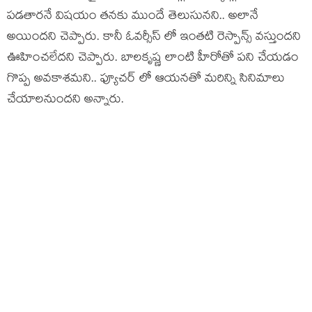
పడతారనే విషయం తనకు ముందే తెలుసునని.. అలానే
అయిందని చెప్పారు. కానీ ఓవర్సీస్ లో ఇంతటి రెస్పాన్స్ వస్తుందని
ఊహించలేదని చెప్పారు. బాలకృష్ణ లాంటి హీరోతో పని చేయడం
గొప్ప అవకాశమని.. ఫ్యూచర్ లో ఆయనతో మరిన్ని సినిమాలు
చేయాలనుందని అన్నారు.