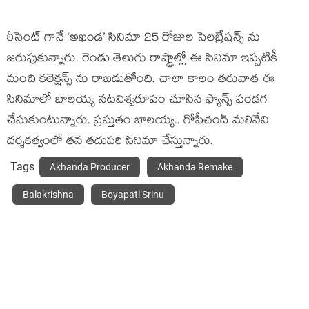
రీసెంట్ గానే ‘అఖండ’ సినిమా 25 రోజుల సెలబ్రేషన్స్ ను
జరుపుకున్నారు. రెండు తెలుగు రాష్ట్రాల్లో ఈ సినిమా ఇప్పటికీ
మంచి కలెక్షన్స్ ను రాబడుతోంది. చాలా కాలం తరువాత ఈ
సినిమాలో బాలయ్య నటవిశ్వరూపం చూసిన ఫ్యాన్స్ పండగ
చేసుకుంటున్నారు. ప్రస్తుతం బాలయ్య.. గోపీచంద్ మలినేని
దర్శకత్వంలో తన తదుపరి సినిమా చేస్తున్నారు.
Tags
Akhanda Producer
Akhanda Remake
Balakrishna
Boyapati Srinu