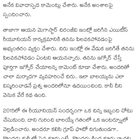
అనేక వివాదాస్పద కామెంట్లు చేశారు. అనేక అంశాలపై
స్పందించారు.
తాజాగా ఆయన మెగాస్టార్ చిరంజీవి ఇంట్లో జరిగిన ఎయిటీస్
రీయూనియన్ కార్యక్రమానికి తనను పిలవకపోవడంపై
అభ్యంతరం వ్యక్తం చేశారు. చిరు ఇంట్లో ఈ వేడుక జరిగితే తనను
పిలవకపోవడం ఏంటని ఆయనన్నారు. తనను ఇగ్నోర్ చేస్తే
పూర్తిగా ఇగ్నోర్ చేయాలన్న కామెంట్ కూడా చేశారు. అందరితో
చాలా మర్యాదగా వ్యవహరించే చిరు.. ఇలా బాలయ్యను ఎలా
విస్మరించాడనే ప్రశ్న అందరిలోనూ ఉదయించింది. కానీ దీని
వెనుక వేరే కథ ఉంది.
2015లో ఈ రీయూనియన్ సందర్భంగా ఒక చిన్న ఇబ్బంది చోటు
చేసుకుంది. దాని గురించి బాలయ్యే గతంలో ఒక ఇంటర్వ్యూలో
వెల్లడించారు. అందరూ కలిసి గ్రూప్ ఫొటో దిగుతుండగా..