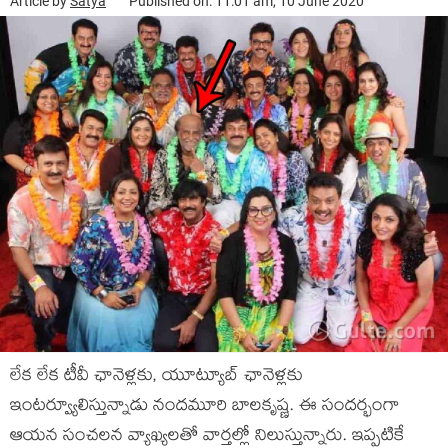
Article by
Satya
Published on: 11:01 am, 10 June 2020
లేక లేక టీవీ ఛానెళ్లకు, యూట్యూబ్ ఛానెళ్లకు
ఇంటర్వ్యూలిస్తున్నాడు నందమూరి బాలకృష్ణ. ఈ సందర్భంగా
ఆయన సంచలన వ్యాఖ్యలతో వార్తల్లో నిలుస్తున్నారు. ఇప్పటికే