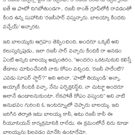
కొందరు కుర్చీల్లో పైన కూర్చుంటే.. కొందరు కింద కూర్చున్నారట.
ఐతే ఆ ఫొటో దిగబోతుండగా.. రజనీ కాంత్ గ్రూప్‌లోకి రావడంతో
కింద ఉన్న సుహాసిని ‘రజనీసార్ వస్తున్నారు. బాలయ్యా కిందకు
వచ్చేయ్’ అన్నారట.
ఇది బాలయ్యకు ఆగ్రహం తెప్పించింది. అందరూ ఒక్కటే అని
కలుస్తున్నపుడు.. ఇలా రజనీ సార్ వచ్చారు కిందికి రా అనడం
ఏంటి అన్నది బాలయ్య అభ్యంతరం. ‘‘అందరం ఒకటనుకుని కలిస్తే
తేడాలు చూపించేసరికి నాకు కోపం వచ్చింది. ‘రజనీ సారేంటి?
ఎవడు సూపర్ స్టార్?’’ అని అరిచా. ‘ఫొటో తియ్యండి’ అన్నా.
అయ్యాకే కిందికి వచ్చా. నేను పర్ఫెక్షనిస్ట్‌ని. నా చుట్టూ అందరూ
అలానే ఉండాలనుకుంటా. లేకపోతే కోపం వస్తుంది’’ అని నాటి
అనుభవం గురించి ఓ ఇంటర్వ్యూలో చెప్పారు బాలయ్య. ఇది
జరిగిన తర్వాత ఇటు బాలయ్య కానీ, అటు రజనీ కానీ ఈ
రీయూనియన్ కార్యక్రమానికి రాలేదు. ఈ క్రమంలోనే చిరు కూడా
బాలయ్యను పిలవడం మానేసి ఉంటారేమో.