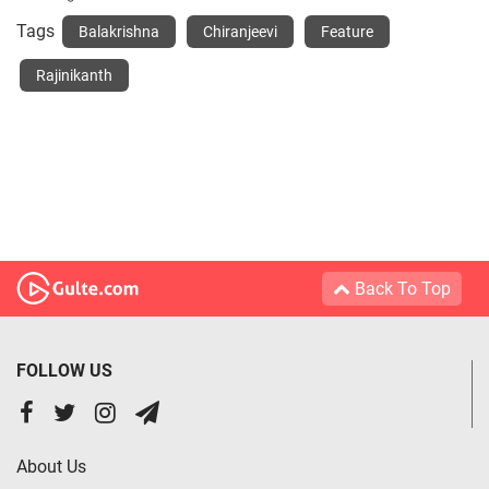
Tags
Balakrishna
Chiranjeevi
Feature
Rajinikanth
Back To Top
FOLLOW US
About Us