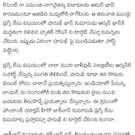
రీసెంట్ గా సమంత-నాగచైతన్య విడాకులకు ఆమిర్ ఖాన్
కారణమంటూ అతడిని మధ్యలోకి లాగేసింది. ఆ తరువాత ముంబై
డ్రగ్స్ కేసు విషయంలో షారుఖ్ ఖాన్ కుమారుడు ఆర్యన్ ఖాన్‌కి
మద్దతుగా నిలిచిన హృతిక్ రోషన్ ని టార్గెట్ చేస్తూ విమర్శలు
చేసింది. ఇప్పుడు ఏకంగా షారుఖ్ పై మండిపడుతూ పోస్ట్
పెట్టింది.
డ్రగ్స్ కేసు విషయంలో చాలా మంది బాలీవుడ్ సెలబ్రిటీలు ఆర్యన్‌కి
సపోర్ట్ చేస్తున్న సంగతి తెలిసిందే. షారుఖ్ కూడా తన కొడుకు
బెయిల్ కోసం చాలానే ప్రయత్నిస్తున్నారు. ఇండియాలో పేరున్న
లాయర్ ను రంగంలోకి దింపి తన కొడుకుని జైలు నుంచి
బయటకు తీసుకొచ్చే ప్రయత్నాలు చేస్తున్నారు. ఈ క్రమంలో
హాంకాంక్ యాక్షన్ హీరో జాకీచాన్ కుమారుడి డ్రగ్స్ కేసు
విషయాన్ని ప్రస్తావిస్తూ షారుఖ్ ని టార్గెట్ చేసింది కంగనా.