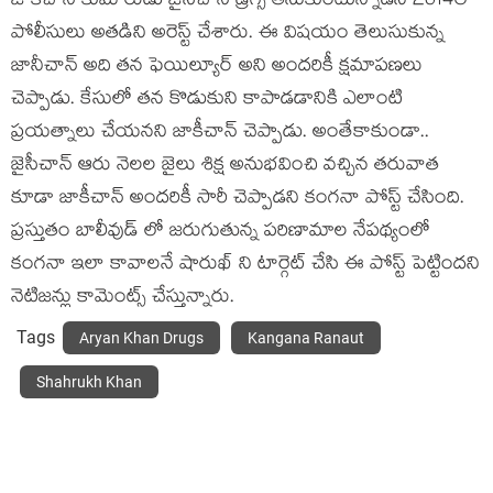
జాకీచాన్ కుమారుడు జైసీచాన్ డ్రగ్స్ తీసుకుంటున్నాడని 2014లో
పోలీసులు అతడిని అరెస్ట్ చేశారు. ఈ విషయం తెలుసుకున్న
జానీచాన్ అది తన ఫెయిల్యూర్ అని అందరికీ క్షమాపణలు
చెప్పాడు. కేసులో తన కొడుకుని కాపాడడానికి ఎలాంటి
ప్రయత్నాలు చేయనని జాకీచాన్ చెప్పాడు. అంతేకాకుండా..
జైసీచాన్ ఆరు నెలల జైలు శిక్ష అనుభవించి వచ్చిన తరువాత
కూడా జాకీచాన్ అందరికీ సారీ చెప్పాడని కంగనా పోస్ట్ చేసింది.
ప్రస్తుతం బాలీవుడ్ లో జరుగుతున్న పరిణామాల నేపథ్యంలో
కంగనా ఇలా కావాలనే షారుఖ్ ని టార్గెట్ చేసి ఈ పోస్ట్ పెట్టిందని
నెటిజన్లు కామెంట్స్ చేస్తున్నారు.
Tags
Aryan Khan Drugs
Kangana Ranaut
Shahrukh Khan