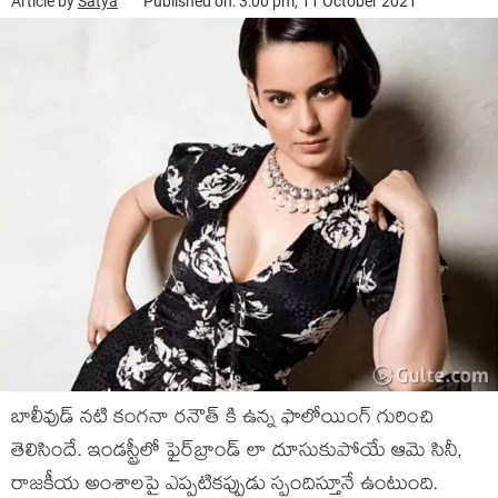
Article by
Satya
Published on: 3:00 pm, 11 October 2021
బాలీవుడ్ నటి కంగనా రనౌత్ కి ఉన్న ఫాలోయింగ్ గురించి
తెలిసిందే. ఇండస్ట్రీలో ఫైర్‌బ్రాండ్‌ లా దూసుకుపోయే ఆమె సినీ,
రాజకీయ అంశాలపై ఎప్పటికప్పుడు స్పందిస్తూనే ఉంటుంది.