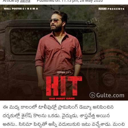
Article by
Satya
Published on: 11:13 pm, 28 May 2020
ఈ మధ్య కాలంలో టాలీవుడ్లో ప్రామిసింగ్ డెబ్యూ అనిపించిన
దర్శకుల్లో శైలేష్ కొలను ఒకడు. వైద్యుడు, శాస్త్రవేత్త అయిన
అతను.. సినిమా పిచ్చితో అన్నీ వదులుకుని ఇటు వచ్చేశాడు. మంచి