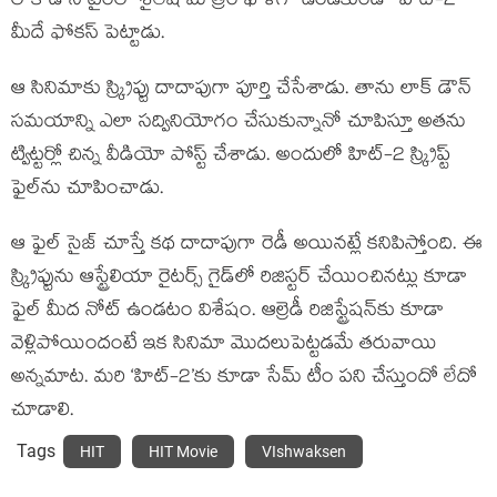
లాక్ డౌన్ టైంలో శైలేష్ మాత్రం ఖాళీగా ఉండకుండా ‘హిట్-2’
మీదే ఫోకస్ పెట్టాడు.
ఆ సినిమాకు స్క్రిప్టు దాదాపుగా పూర్తి చేసేశాడు. తాను లాక్ డౌన్
సమయాన్ని ఎలా సద్వినియోగం చేసుకున్నానో చూపిస్తూ అతను
ట్విట్టర్లో చిన్న వీడియో పోస్ట్ చేశాడు. అందులో హిట్-2 స్క్రిప్ట్
ఫైల్‌ను చూపించాడు.
ఆ ఫైల్ సైజ్ చూస్తే కథ దాదాపుగా రెడీ అయినట్లే కనిపిస్తోంది. ఈ
స్క్రిప్టును ఆస్ట్రేలియా రైటర్స్ గైడ్‌లో రిజిస్టర్ చేయించినట్లు కూడా
ఫైల్ మీద నోట్ ఉండటం విశేషం. ఆల్రెడీ రిజిస్ట్రేషన్‌కు కూడా
వెళ్లిపోయిందంటే ఇక సినిమా మొదలుపెట్టడమే తరువాయి
అన్నమాట. మరి ‘హిట్-2’కు కూడా సేమ్ టీం పని చేస్తుందో లేదో
చూడాలి.
Tags
HIT
HIT Movie
VIshwaksen