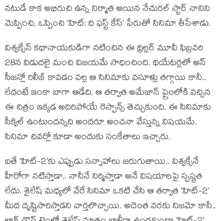
నటుడే కాక అభిరుచి ఉన్న నిర్మాత అయిన నేచురల్ స్టార్ నానిని
మెప్పించి, ఒప్పించి ‘హిట్: ది ఫస్ట్ కేస్’ పేరుతో సినిమా తీసేశాడు.
విశ్వక్సేన్ కథానాయకుడిగా నటించిన ఈ థ్రిల్లర్ మూవీ ఫిబ్రవరి
28న విడుదలై మంచి విజయమే సాధించింది. థియేటర్లలో అన్
సీజన్లో రిలీజ్ కావడం వల్ల ఆ సినిమాకు వసూళ్లు తగ్గాయి కానీ..
లేదంటే ఇంకా బాగా ఆడేది. ఆ తర్వాత అమేజాన్ ప్రైంలోకి వచ్చిన
ఈ చిత్రం ఇక్కడ అదిరిపోయే రెస్పాన్స్ తెచ్చుకుంది. ఈ సినిమాకు
సీక్వెల్ ఉంటుందన్నది అందరూ అంచనా వేస్తున్న విషయమే.
సినిమా చివర్లో కూడా అందుకు సంకేతాలు ఇచ్చారు.
ఐతే ‘హిట్-2’కు ఎప్పుడు సన్నాహాలు జరుగుతాయి.. విశ్వక్సేనే
హీరోగా నటిస్తాడా.. నానీనే నిర్మిస్తాడా అనే విషయాలపై స్పష్టత
లేదు. శైలేష్ మధ్యలో వేరే సినిమా ఒకటి చేసి ఆ తర్వాత ‘హిట్-2’
మీద దృష్టిసారిస్తాడని వార్తలొచ్చాయి. అదెంత వరకు నిజమో కానీ..