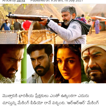
Article by
Satya
Published on: 9:30 am, 16 July 2021
మొత్తానికి భారతీయ ప్రేక్షకులు ఎంతో ఉత్కంఠగా ఎదురు
చూస్తున్న మేకింగ్ వీడియో రానే వచ్చింది. ‘ఆర్ఆర్ఆర్’ మేకింగ్