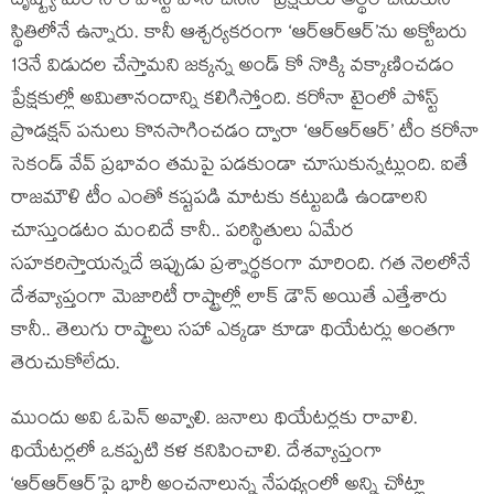
దృష్ట్యా మరోసారి పోస్ట్ పోన్ చేసినా ప్రేక్షకులు అర్థం చేసుకునే
స్థితిలోనే ఉన్నారు. కానీ ఆశ్చర్యకరంగా ‘ఆర్ఆర్ఆర్’ను అక్టోబరు
13నే విడుదల చేస్తామని జక్కన్న అండ్ కో నొక్కి వక్కాణించడం
ప్రేక్షకుల్లో అమితానందాన్ని కలిగిస్తోంది. కరోనా టైంలో పోస్ట్
ప్రొడక్షన్ పనులు కొనసాగించడం ద్వారా ‘ఆర్ఆర్ఆర్’ టీం కరోనా
సెకండ్ వేవ్ ప్రభావం తమపై పడకుండా చూసుకున్నట్లుంది. ఐతే
రాజమౌళి టీం ఎంతో కష్టపడి మాటకు కట్టుబడి ఉండాలని
చూస్తుండటం మంచిదే కానీ.. పరిస్థితులు ఏమేర
సహకరిస్తాయన్నదే ఇప్పుడు ప్రశ్నార్థకంగా మారింది. గత నెలలోనే
దేశవ్యాప్తంగా మెజారిటీ రాష్ట్రాల్లో లాక్ డౌన్ అయితే ఎత్తేశారు
కానీ.. తెలుగు రాష్ట్రాలు సహా ఎక్కడా కూడా థియేటర్లు అంతగా
తెరుచుకోలేదు.
ముందు అవి ఓపెన్ అవ్వాలి. జనాలు థియేటర్లకు రావాలి.
థియేటర్లలో ఒకప్పటి కళ కనిపించాలి. దేశవ్యాప్తంగా
‘ఆర్ఆర్ఆర్’పై భారీ అంచనాలున్న నేపథ్యంలో అన్ని చోట్లా