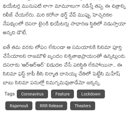
థియేటర్ల మునుపటి లాగా మామూలుగా నడిస్తే తప్ప ఈ చిత్రాన్ని
రిలీజ్ చేయలేరు. మరి కరోనా థర్డ్ వేవ్ ముప్పు హెచ్చరికల
నేపథ్యంలో దసరా టైంకి థియేటర్లు సాధారణ స్థితిలో నడుస్తాయా
అన్నది డౌటే.
ఐతే తమ వరకు లోపం లేకుండా ఆ సమయానికి సినిమా పూర్తి
చేసేయాలని రాజమౌళి బృందం నిశ్చితాభిప్రాయంతో ఉన్నట్లుంది.
దసరాకు ‘ఆర్ఆర్ఆర్’ విడుదల చేసే పరిస్థితి లేకపోయినా.. ఈ
సినిమా ఫస్ట్ కాపీ తీసి నిర్మాత దానయ్య చేతిలో పెట్టేసి మహేష్
బాబు సినిమా పనుల్లో నిమగ్నమవుతాడేమో జక్కన్న.
Tags
Coronavirus
Feature
Lockdown
Rajamouli
RRR Release
Theaters