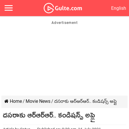
English
Home
/
Movie News
/
దసరాకు ఆర్ఆర్ఆర్.. కండిషన్స్ అప్లై
దసరాకు ఆర్ఆర్ఆర్.. కండిషన్స్ అప్లై