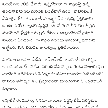
వీడియోను రిలీజ్ చేశారు. ఇప్పటిదాకా ఈ చిత్రంపై ఉన్న
అంచనాలను ఇది మరింత పెంచేలాగే ఉంది. ‘బాహుబలి’కి
ఏమాత్రం తీసిపోయి భారీ ఎంటర్టైనర్‌నే జక్కన్న ప్రేక్షకులకు
అందించబోతున్నాడని స్పష్టమైంది. మేకింగ్ వీడియోలో ప్రతి
మూమెంట్ ప్రేక్షకులను థ్రిల్ చేసింది. అన్నింటికంటే థ్రిల్లింగ్
విషయం ఏంటంటే.. ఈ చిత్రం ముందు అనుకున్న ప్రకారమే
అక్టోబరు 13న విడుదల కానున్నట్లు ప్రకటించడం.
మామూలుగానే ఆ డేట్‌ను ‘ఆర్ఆర్ఆర్’ అందుకోవడం కష్టం
అనుకుంటుంటే.. కరోనా సెకండ్ వేవ్ దెబ్బకు రెండు నెలలకు పైగా
షూటింగ్ ఆగిపోయిన నేపథ్యంలో దసరా కానుకగా ‘ఆర్ఆర్ఆర్’
రావడం అసాధ్యం అని ప్రేక్షకులంతా ముందుగానే ఓ నిర్ణయానికి
వచ్చేశారు.
ఇప్పటికే రెండుసార్లు సినిమా వాయిదా పడ్డప్పటికీ.. పరిస్థితుల