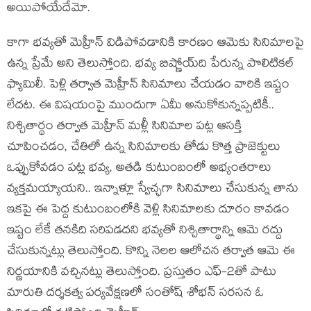
అయిపోయేదేమో.
కాగా భవ్య‌తో మెహ్రీన్ విడిపోవ‌డానికి కార‌ణం ఆమెకు సినిమాల‌పై
ఉన్న ప్రేమే అని తెలుస్తోంది. భ‌వ్య బిష్ణోయ్‌ది పేరున్న పొలిటిక‌ల్
ఫ్యామిలీ. పెళ్లి త‌ర్వాత మెహ్రీన్ సినిమాలు చేయ‌డం వారికి ఇష్టం
లేద‌ట‌. ఈ విష‌యంపై ముందుగా ఏమీ అనుకోకున్న‌ప్ప‌టికీ..
నిశ్చితార్థం త‌ర్వాత మెహ్రీన్ మ‌ళ్లీ సినిమాల ప‌ట్ల ఆస‌క్తి
చూపించ‌డం, చేతిలో ఉన్న సినిమాల‌కు తోడు కొత్త ప్రాజెక్టులు
ఒప్పుకోవ‌డం ప‌ట్ల‌ భ‌వ్య, అత‌డి కుటుంబంలో అభ్యంత‌రాలు
వ్య‌క్త‌మ‌య్యాయ‌ని.. ఇన్నాళ్లూ స్వేచ్ఛ‌గా సినిమాలు చేసుకున్న తాను
ఇక‌పై ఈ పెద్ద కుటుంబంలోకి వెళ్లి సినిమాల‌కు దూరం కావ‌డం
ఇష్టం లేకే త‌న‌కిది స‌రిప‌డ‌ద‌ని భవ్య‌తో నిశ్చితార్థాన్ని ఆమె ర‌ద్దు
చేసుకున్న‌ట్లు తెలుస్తోంది. కొన్ని నెల‌ల ఆలోచ‌న త‌ర్వాత ఆమె ఈ
నిర్ణ‌యానికి వ‌చ్చిన‌ట్లు తెలుస్తోంది. ప్ర‌స్తుతం ఎఫ్‌-2తో పాటు
మారుతి ద‌ర్శ‌క‌త్వ ప‌ర్య‌వేక్ష‌ణ‌లో సంతోష్ శోభ‌న్ స‌ర‌స‌న ఓ