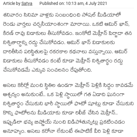
Article by
Satya
Published on: 10:13 am, 4 July 2021
శ‌నివారం సినిమా వాళ్ల‌కు సంబంధించి సోష‌ల్ మీడియాలో
రెండు వార్త‌లు చ‌ర్చ‌నీయాంశంగా మారాయి. ఒక‌టి ఆమిర్ ఖాన్,
కిర‌ణ్ రావు విడాకులు తీసుకోవ‌డం. ఇంకోటి మెహ్రీన్ పిర్జాదా త‌న‌
నిశ్చితార్థాన్ని ర‌ద్దు చేసుకోవ‌డం. ఆమిర్ ఖాన్ విడాకులకు
దారితీసిన ప‌రిస్థితుల‌పై ర‌క‌ర‌కాల క‌థ‌నాలు వ‌స్తున్నాయి. ఆమిర్
విడాకులు తీసుకోవ‌డం కంటే కూడా మెహ్రీన్ నిశ్చితార్థం ర‌ద్దు
చేసుకోవ‌డ‌మే ఎక్కువ సంచ‌ల‌నం రేపుతోంది.
అస‌లు కెరీర్లో మంచి స్థితిల ఉండ‌గా మెహ్రీన్ పెళ్లికి సిద్ధం కావ‌డ‌మే
ఆశ్చ‌ర్యం అనుకుంటే.. ఒక పెళ్లి స్థాయిలో గ‌త ఏడాది ఘ‌నంగా
నిశ్చితార్థం చేసుకుని భారీ స్థాయిలో ఫొటో షూట్లు కూడా చేసుకుని
కొన్ని ఫొటోల‌ను మీడియాకు కూడా రిలీజ్ చేసిన మెహ్రీన్..
ఇప్పుడిలా భ‌వ్య బిష్ణోయ్ నుంచి విడిపోతున్న‌ట్లు ప్ర‌క‌టించడం
అనూహ్యం. అస‌లు క‌రోనా లేకుంటే ఈపాటికే వీరి పెళ్లి కూడా