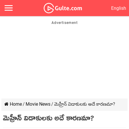
English
Home
/
Movie News
/
మెహ్రీన్ విడాకులకు అదే కార‌ణ‌మా?
మెహ్రీన్ విడాకులకు అదే కార‌ణ‌మా?